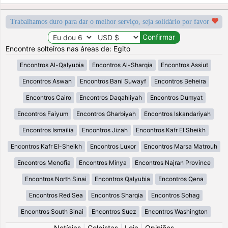
Trabalhamos duro para dar o melhor serviço, seja solidário por favor
Encontre solteiros nas áreas de: Egito
Encontros Al-Qalyubia
Encontros Al-Sharqia
Encontros Assiut
Encontros Aswan
Encontros Bani Suwayf
Encontros Beheira
Encontros Cairo
Encontros Daqahliyah
Encontros Dumyat
Encontros Faiyum
Encontros Gharbiyah
Encontros Iskandariyah
Encontros Ismailia
Encontros Jizah
Encontros Kafr El Sheikh
Encontros Kafr El-Sheikh
Encontros Luxor
Encontros Marsa Matrouh
Encontros Menofia
Encontros Minya
Encontros Najran Province
Encontros North Sinai
Encontros Qalyubia
Encontros Qena
Encontros Red Sea
Encontros Sharqia
Encontros Sohag
Encontros South Sinai
Encontros Suez
Encontros Washington
Notícias
|
Golpistas
|
Loja
|
Opiniões