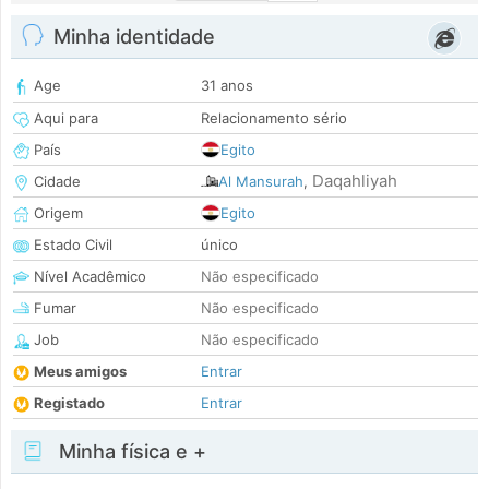
Minha identidade
Age
31 anos
Aqui para
Relacionamento sério
País
Egito
Daqahliyah
Cidade
Al Mansurah
,
Origem
Egito
Estado Civil
único
Nível Acadêmico
Não especificado
Fumar
Não especificado
Job
Não especificado
Meus amigos
Entrar
Registado
Entrar
Minha física e +