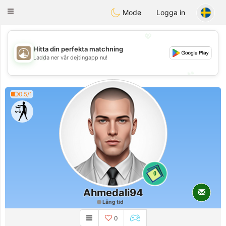
B
ahebik
Toggle
Mode
Logga in
navigation
💖
Hitta din perfekta matchning
💖
Ladda ner vår dejtingapp nu!
💕
💕
0.5/1
0
Ahmedali94
Lång tid
0