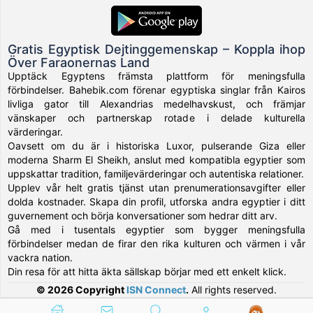
Gratis Egyptisk Dejtinggemenskap – Koppla ihop
Över Faraonernas Land
Upptäck Egyptens främsta plattform för meningsfulla
förbindelser. Bahebik.com förenar egyptiska singlar från Kairos
livliga gator till Alexandrias medelhavskust, och främjar
vänskaper och partnerskap rotade i delade kulturella
värderingar.
Oavsett om du är i historiska Luxor, pulserande Giza eller
moderna Sharm El Sheikh, anslut med kompatibla egyptier som
uppskattar tradition, familjevärderingar och autentiska relationer.
Upplev vår helt gratis tjänst utan prenumerationsavgifter eller
dolda kostnader. Skapa din profil, utforska andra egyptier i ditt
guvernement och börja konversationer som hedrar ditt arv.
Gå med i tusentals egyptier som bygger meningsfulla
förbindelser medan de firar den rika kulturen och värmen i vår
vackra nation.
Din resa för att hitta äkta sällskap börjar med ett enkelt klick.
© 2026 Copyright
ISN Connect
.
All rights reserved.