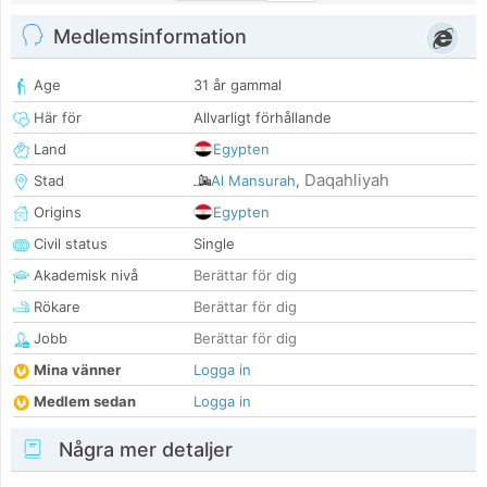
Medlemsinformation
Age
31 år gammal
Här för
Allvarligt förhållande
Land
Egypten
Daqahliyah
Stad
Al Mansurah
,
Origins
Egypten
Civil status
Single
Akademisk nivå
Berättar för dig
Rökare
Berättar för dig
Jobb
Berättar för dig
Mina vänner
Logga in
Medlem sedan
Logga in
Några mer detaljer