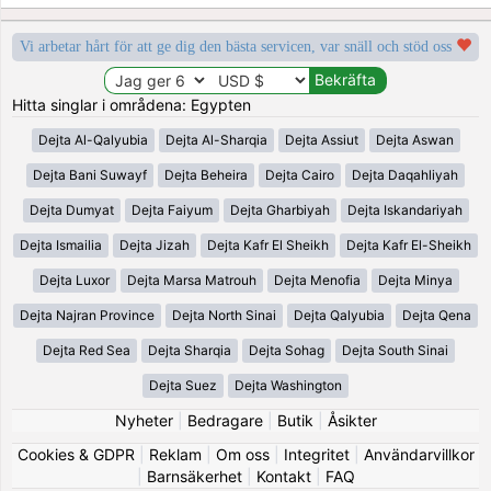
Vi arbetar hårt för att ge dig den bästa servicen, var snäll och stöd oss
Hitta singlar i områdena: Egypten
Dejta Al-Qalyubia
Dejta Al-Sharqia
Dejta Assiut
Dejta Aswan
Dejta Bani Suwayf
Dejta Beheira
Dejta Cairo
Dejta Daqahliyah
Dejta Dumyat
Dejta Faiyum
Dejta Gharbiyah
Dejta Iskandariyah
Dejta Ismailia
Dejta Jizah
Dejta Kafr El Sheikh
Dejta Kafr El-Sheikh
Dejta Luxor
Dejta Marsa Matrouh
Dejta Menofia
Dejta Minya
Dejta Najran Province
Dejta North Sinai
Dejta Qalyubia
Dejta Qena
Dejta Red Sea
Dejta Sharqia
Dejta Sohag
Dejta South Sinai
Dejta Suez
Dejta Washington
Nyheter
|
Bedragare
|
Butik
|
Åsikter
Cookies & GDPR
|
Reklam
|
Om oss
|
Integritet
|
Användarvillkor
|
Barnsäkerhet
|
Kontakt
|
FAQ