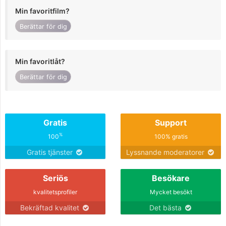
Min favoritfilm?
Berättar för dig
Min favoritlåt?
Berättar för dig
Gratis
Support
%
100
100% gratis
Gratis tjänster
Lyssnande moderatorer
Seriös
Besökare
kvalitetsprofiler
Mycket besökt
Bekräftad kvalitet
Det bästa