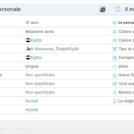
personale
Il m
31 anni
In cerca
Relazione seria
Colore 
Egitto
Colore c
Daqahliyah
Al Mansurah
,
Tipo di 
Egitto
Formato
singolo
peso
co
Non specificato
Avere fig
Non specificato
Vuoi ave
Non specificato
Mosso d
Accedi
La religi
Accedi