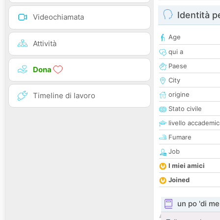
Identità 
Videochiamata
Age
Attività
qui a
Paese
Dona
City
origine
Timeline di lavoro
Stato civile
livello accademi
Fumare
Job
I miei amici
Joined
un po 'di me