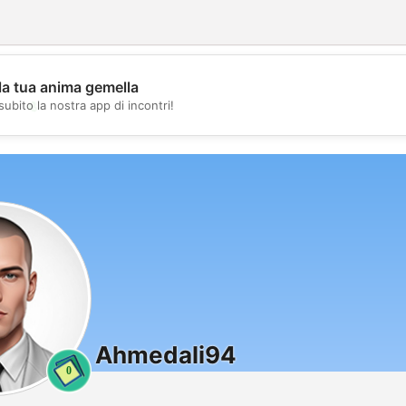
la tua anima gemella
💖
subito la nostra app di incontri!
💕
Ahmedali94
0