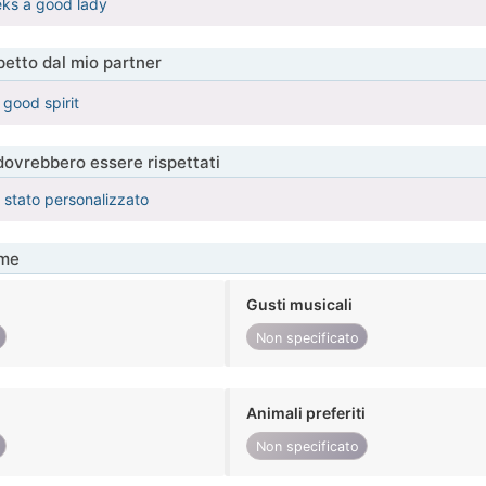
eks a good lady
etto dal mio partner
 good spirit
 dovrebbero essere rispettati
è stato personalizzato
me
Gusti musicali
Non specificato
Animali preferiti
Non specificato