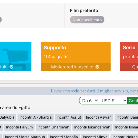
Film preferito
Non specificato
Supporto
Serio
100% gratis
profili 
tuiti
Moderatori in ascolto
Qu
Lavoriamo sodo per darti il miglior servizio, per 
 aree di: Egitto
-Qalyubia
Incontri Al-Sharqia
Incontri Assiut
Incontri Aswan
Incontri Ban
t
Incontri Faiyum
Incontri Gharbiyah
Incontri Iskandariyah
Incontri Ismai
Incontri Marsa Matrouh
Incontri Menofia
Incontri Minya
Incontri Najra