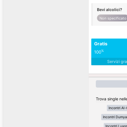
Bevi alcolici?
Non specificato
Gratis
%
100
Servizi gra
Trova single nelle
Incontri Al
Incontri Dumya
Incontri Luxor