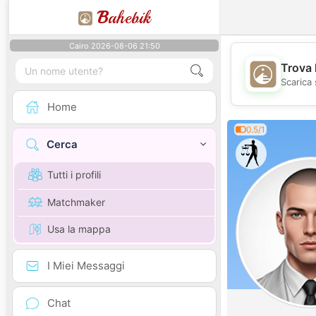
B
ahebik
Cairo 2026-08-06 21:50
Trova 
Scarica 
Home
0.5/1
Cerca
Tutti i profili
Matchmaker
Usa la mappa
I Miei Messaggi
Chat