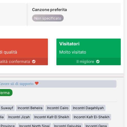
Canzone preferita
Non specificato
Visitatori
di qualità
Molto visitato
alità confermata
Il migliore
favore sii di supporto
i Suwayf
Incontri Beheira
Incontri Cairo
Incontri Daqahliyah
lia
Incontri Jizah
Incontri Kafr El Sheikh
Incontri Kafr El-Sheikh
n Province
Incontri North Sinai
Incontri Qalyubia
Incontri Qena