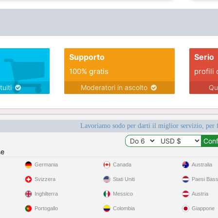
Supporto
Serio
100% gratis
profili 
tuiti
Moderatori in ascolto
Qu
Lavoriamo sodo per darti il miglior servizio, per 
se
Germania
Canada
Australia
Svizzera
Stati Uniti
Paesi Bass
Inghilterra
Messico
Austria
Portogallo
Colombia
Giappone