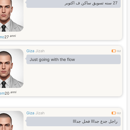
27 سنه تسويق ساكن ف اكتوبر
anni
mo
27
Giza
Jizah
0.2
Just going with the flow
anni
em
20
Giza
Jizah
0.2
راجل جدع جدااا فحل جدااا