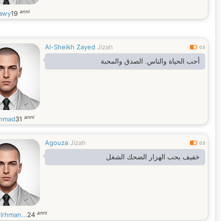
anni
awy
19
Al-Sheikh Zayed
Jizah
0.5
أحب الحياة والناس. الصدق والمحبة
anni
hmad
31
Agouza
Jizah
0.5
خفيف بحب الهزار الضحك الشغل
anni
lrhman...
24