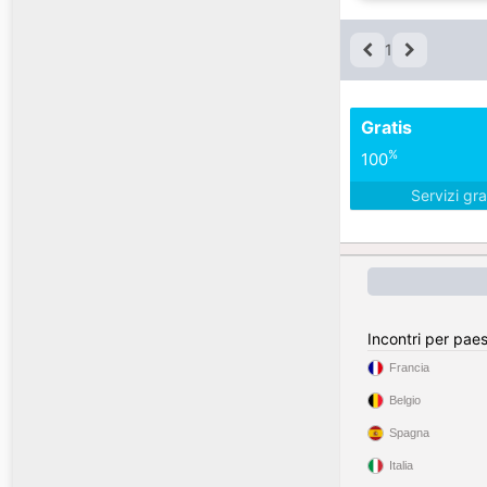
1
Gratis
%
100
Servizi gra
Incontri per pae
Francia
Belgio
Spagna
Italia