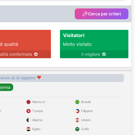
Cerca per criteri
Visitatori
di qualità
Molto visitato
alità confermata
Il migliore
favore sii di supporto
Marocco
Brasile
i
Tunisia
Filippine
Algeria
Libano
Egitto
Golfo