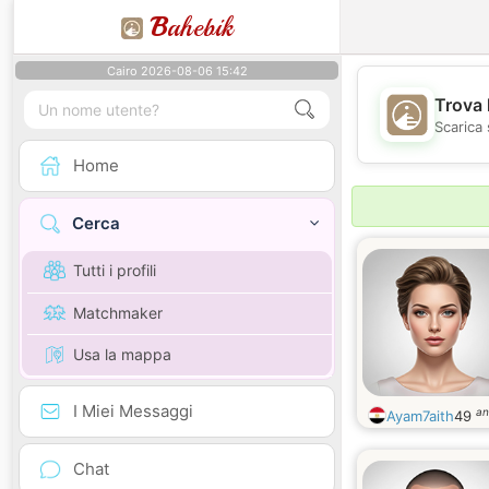
B
ahebik
Cairo 2026-08-06 15:42
Trova 
Scarica 
Home
Cerca
Tutti i profili
Matchmaker
Usa la mappa
I Miei Messaggi
an
Ayam7aith
49
Chat