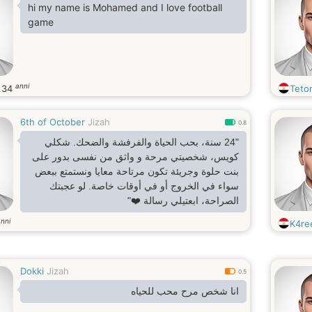
hi my name is Mohamed and I love football
game
anni
.
34
Teto
6th of October
Jizah
0.8
"24 سنة، بحب الحياة والفرفشة والضحك. شكلي
كويس، شخصيتي مرحة و واثق من نفسى بدور على
بنت حلوة وجريئة تكون مرتاحة معايا ونستمتع ببعض
سواء في الخروج أو في أوقات خاصة. لو عجبتك
الصراحة، ابعتيلي رسالة ❤️"
nni
K4re
Dokki
Jizah
0.5
انا شخص مرح محب للحياه