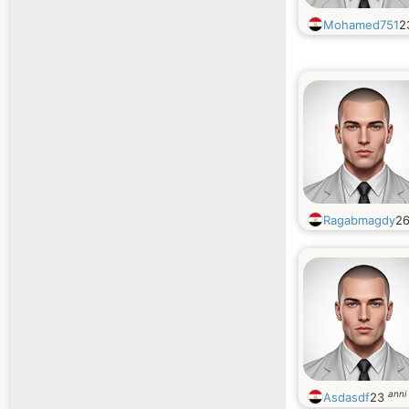
Mohamed751
2
Ragabmagdy
2
anni
Asdasdf
23