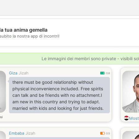
la tua anima gemella
💖
subito la nostra app di incontri!
💕
Le immagini dei membri sono private - visibili sol
Giza
Jizah
0.8
there must be good relationship without
physical inconvenience included. Free spirits
can talk and be friends with no attachment.I
am new in this country and trying to adapt.
married with kids and looking for just friends.
ni
Most
Embaba
Jizah
0.5