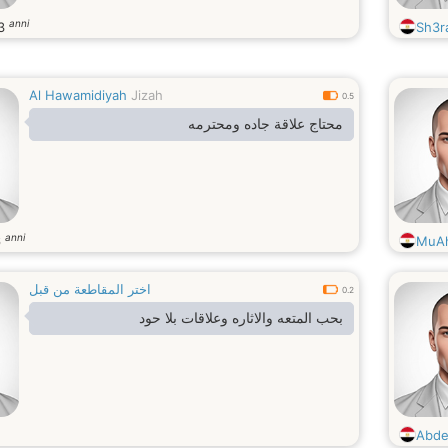
anni
3
Sh3r
Al Hawamidiyah
Jizah
0.5
محتاج علاقة جاده ومحترمه
anni
6
MuA
اختر المقاطعة من قبل
0.2
بحب المتعه والاثاره وعلاقات بلا حود
Abde