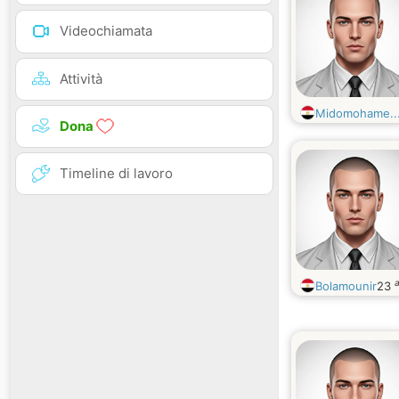
Videochiamata
Attività
Midomohame..
Dona
Timeline di lavoro
a
Bolamounir
23