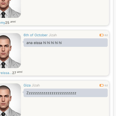
anni
emy
25
6th of October
Jizah
0.2
ana eissa hi hi hi hi hi
anni
eissa...
27
Giza
Jizah
0.2
Zzzzzzzzzzzzzzzzzzzzzzzz