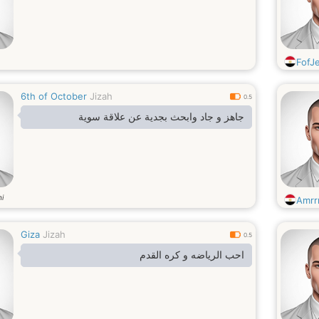
FofJ
6th of October
Jizah
0.5
جاهز و جاد وابحث بجدية عن علاقة سوية
i
Amrrr
Giza
Jizah
0.5
احب الرياضه و كره القدم