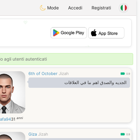
Mode
Accedi
Registrati
💖
💕
o agli utenti autenticati
6th of October
Jizah
0.9
الجديه والصدق اهم ما في العلاقات
anni
afa94
31
Giza
Jizah
0.9