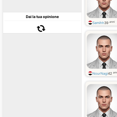
Dai la tua opinione
anni
Samihh
39
ann
NourNagi
42