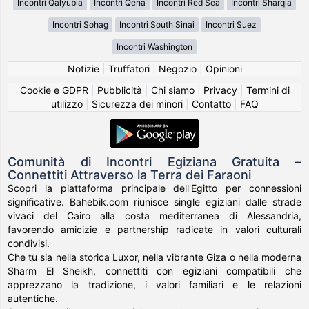
Incontri Qalyubia
Incontri Qena
Incontri Red Sea
Incontri Sharqia
Incontri Sohag
Incontri South Sinai
Incontri Suez
Incontri Washington
Notizie
|
Truffatori
|
Negozio
|
Opinioni
Cookie e GDPR
|
Pubblicità
|
Chi siamo
|
Privacy
|
Termini di
utilizzo
|
Sicurezza dei minori
|
Contatto
|
FAQ
Comunità di Incontri Egiziana Gratuita –
Connettiti Attraverso la Terra dei Faraoni
Scopri la piattaforma principale dell'Egitto per connessioni
significative. Bahebik.com riunisce single egiziani dalle strade
vivaci del Cairo alla costa mediterranea di Alessandria,
favorendo amicizie e partnership radicate in valori culturali
condivisi.
Che tu sia nella storica Luxor, nella vibrante Giza o nella moderna
Sharm El Sheikh, connettiti con egiziani compatibili che
apprezzano la tradizione, i valori familiari e le relazioni
autentiche.