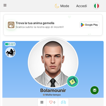
B
ahebik
Toggle
Mode
Accedi
navigation
💖
Trova la tua anima gemella
💖
Scarica subito la nostra app di incontri!
💕
💕
0.8/1
0
Bolamounir
Molto tempo
0