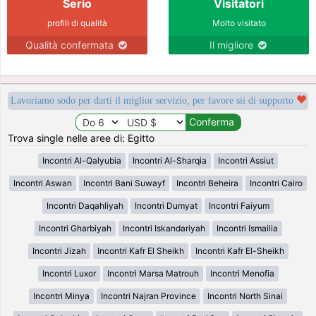
Serio
Visitatori
profili di qualità
Molto visitato
Qualità confermata
Il migliore
Lavoriamo sodo per darti il miglior servizio, per favore sii di supporto
Trova single nelle aree di: Egitto
Incontri Al-Qalyubia
Incontri Al-Sharqia
Incontri Assiut
Incontri Aswan
Incontri Bani Suwayf
Incontri Beheira
Incontri Cairo
Incontri Daqahliyah
Incontri Dumyat
Incontri Faiyum
Incontri Gharbiyah
Incontri Iskandariyah
Incontri Ismailia
Incontri Jizah
Incontri Kafr El Sheikh
Incontri Kafr El-Sheikh
Incontri Luxor
Incontri Marsa Matrouh
Incontri Menofia
Incontri Minya
Incontri Najran Province
Incontri North Sinai