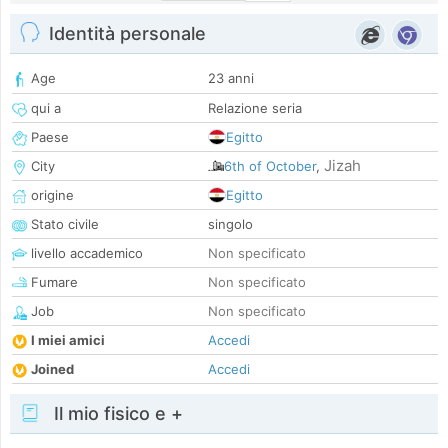
Identità personale
Age
23 anni
qui a
Relazione seria
Paese
Egitto
Jizah
City
6th of October
,
origine
Egitto
Stato civile
singolo
livello accademico
Non specificato
Fumare
Non specificato
Job
Non specificato
I miei amici
Accedi
Joined
Accedi
Il mio fisico e +