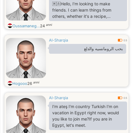
🇲🇦Hello, I'm looking to make
friends. I can learn things from
others, whether it's a recipe,
traditions, routines, or much more. I
anni
Oussamaneg...
24
can't wait to meet new people.
Some of my interests include Studio
Al-Sharqia
Ghibli, crafts, cooking, and travel. I
0.5
really love mountains and sports. I'm
بحب الرومانسيه والدلع
an athletic person and I love looking
at the moon and how it changes
every day, and how the clouds shift.
I appreciate the little things in life.
anni
Hogooo
26
Al-Sharqia
0.5
I'm ateş I'm country Turkish I'm on
vacation in Egypt right now, would
you like to join me?If you are in
Egypt, let's meet.