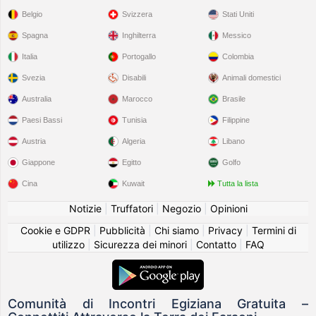
Belgio
Svizzera
Stati Uniti
Spagna
Inghilterra
Messico
Italia
Portogallo
Colombia
Svezia
Disabili
Animali domestici
Australia
Marocco
Brasile
Paesi Bassi
Tunisia
Filippine
Austria
Algeria
Libano
Giappone
Egitto
Golfo
Cina
Kuwait
Tutta la lista
Notizie
|
Truffatori
|
Negozio
|
Opinioni
Cookie e GDPR
|
Pubblicità
|
Chi siamo
|
Privacy
|
Termini di
utilizzo
|
Sicurezza dei minori
|
Contatto
|
FAQ
Comunità di Incontri Egiziana Gratuita –