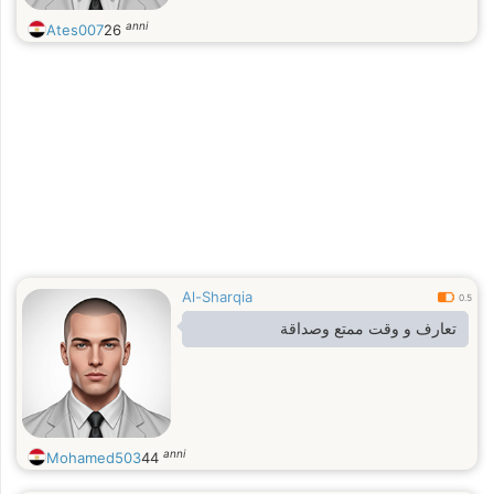
anni
Ates007
26
Al-Sharqia
0.5
تعارف و وقت ممتع وصداقة
anni
Mohamed503
44