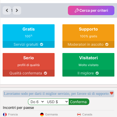
1
Cerca per criteri
Gratis
Supporto
%
100
100% gratis
Servizi gratuiti
Moderatori in ascolto
Serio
Visitatori
profili di qualità
Molto visitato
Qualità confermata
Il migliore
Lavoriamo sodo per darti il miglior servizio, per favore sii di supporto
Incontri per paese
Francia
Germania
Canada