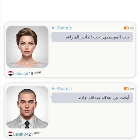
Al-Sharqia
0.6
حب الموسيقي_حب الذات_القاراءه
anni
Lolostar
19
Al-Sharqia
0.6
أبحث عن علاقة صداقة جادة
anni
Salah04
21