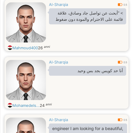
Al-Sharqia
0.5
> "أبحث عن تواصل جاد وصادق، علاقة
قائمة على الاحترام والمودة دون ضغوط
anni
Mahmoud400
26
Al-Sharqia
0.5
أنا حد كويس بجد بس وحيد
anni
Mohamedels...
24
Al-Sharqia
0.5
engineer I am looking for a beautiful,