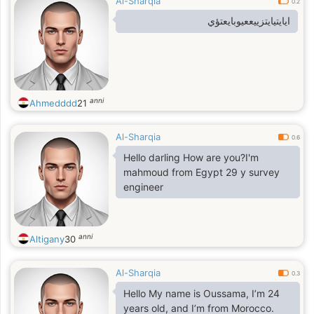
Al-Sharqia
0.2
ايايتيايتزييععيوبايعتؤي
anni
Ahmedddd
21
Al-Sharqia
0.6
Hello darling How are you?I'm
mahmoud from Egypt 29 y survey
engineer
anni
Altigany
30
Al-Sharqia
0.3
Hello My name is Oussama, I’m 24
years old, and I’m from Morocco.