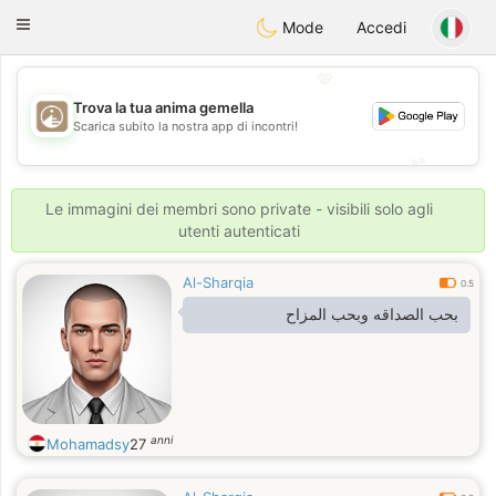
B
ahebik
Toggle
Mode
Accedi
navigation
💖
Trova la tua anima gemella
💖
Scarica subito la nostra app di incontri!
💕
💕
Le immagini dei membri sono private - visibili solo agli
utenti autenticati
Al-Sharqia
0.5
بحب الصداقه وبحب المزاح
anni
Mohamadsy
27