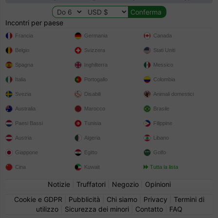
Incontri per paese
Francia
Germania
Canada
Belgio
Svizzera
Stati Uniti
Spagna
Inghilterra
Messico
Italia
Portogallo
Colombia
Svezia
Disabili
Animali domestici
Australia
Marocco
Brasile
Paesi Bassi
Tunisia
Filippine
Austria
Algeria
Libano
Giappone
Egitto
Golfo
Cina
Kuwait
Tutta la lista
Notizie
|
Truffatori
|
Negozio
|
Opinioni
Cookie e GDPR
|
Pubblicità
|
Chi siamo
|
Privacy
|
Termini di
utilizzo
|
Sicurezza dei minori
|
Contatto
|
FAQ