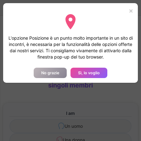
B
ahebik
Toggle
Mode
Accedi
×
navigation
Ti consigliamo di accettare la geolocalizzazione
L'opzione Posizione è un punto molto importante in un sito di
Accettando di essere geolocalizzato, il tuo file verrà studiato
incontri, è necessaria per la funzionalità delle opzioni offerte
più rapidamente e il tuo profilo acquisirà la fiducia degli altri
dai nostri servizi. Ti consigliamo vivamente di attivarlo dalla
membri
finestra pop-up del tuo browser.
Crea un account gratuitamente su
No grazie
Sì, lo voglio
bahebik.com e chatta direttamente con i
singoli membri
I am
Un uomo
Una donna