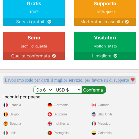
Gratis
Supporto
%
100
100% gratis
Servizi gratuiti
Moderatori in ascolto
Serio
Visitatori
profili di qualità
Molto visitato
Qualità confermata
Il migliore
Lavoriamo sodo per darti il miglior servizio, per favore sii di supporto
Incontri per paese
Francia
Germania
Canada
Belgio
Svizzera
Stati Uniti
Spagna
Inghilterra
Messico
Italia
Portogallo
Colombia