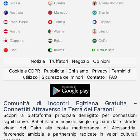
Svezia
Disabili
Animali domestici
Australia
Marocco
Brasile
Paesi Bassi
Tunisia
Filippine
Austria
Algeria
Libano
Giappone
Egitto
Golfo
Cina
Kuwait
Tutta la lista
Notizie
|
Truffatori
|
Negozio
|
Opinioni
Cookie e GDPR
|
Pubblicità
|
Chi siamo
|
Privacy
|
Termini di
utilizzo
|
Sicurezza dei minori
|
Contatto
|
FAQ
Comunità di Incontri Egiziana Gratuita –
Connettiti Attraverso la Terra dei Faraoni
Scopri la piattaforma principale dell'Egitto per connessioni
significative. Bahebik.com riunisce single egiziani dalle strade
vivaci del Cairo alla costa mediterranea di Alessandria,
favorendo amicizie e partnership radicate in valori culturali