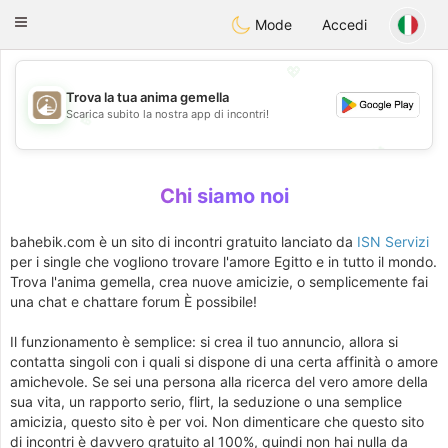
B
ahebik
Toggle
Mode
Accedi
navigation
💖
Trova la tua anima gemella
Scarica subito la nostra app di incontri!
💖
💕
💕
Chi siamo noi
bahebik.com è un sito di incontri gratuito lanciato da
ISN Servizi
per i single che vogliono trovare l'amore Egitto e in tutto il mondo.
Trova l'anima gemella, crea nuove amicizie, o semplicemente fai
una chat e chattare forum È possibile!
Il funzionamento è semplice: si crea il tuo annuncio, allora si
contatta singoli con i quali si dispone di una certa affinità o amore
amichevole. Se sei una persona alla ricerca del vero amore della
sua vita, un rapporto serio, flirt, la seduzione o una semplice
amicizia, questo sito è per voi. Non dimenticare che questo sito
di incontri è davvero gratuito al 100%, quindi non hai nulla da