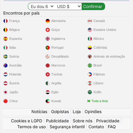
Encontros por país
França
Alemanha
Canadá
Bélgica
Suíça
Estados Unidos
Espanha
Inglaterra
México
Itália
Portugal
Colômbia
Suécia
Desabilitado
Animais de estimação
Austrália
Marrocos
Brasil
Holanda
Tunísia
Filipinas
Áustria
Argélia
Líbano
Japão
Egito
Golfo
China
Kuwait
Toda a lista
Notícias
|
Golpistas
|
Loja
|
Opiniões
Cookies e LGPD
|
Publicidade
|
Sobre nós
|
Privacidade
|
Termos de uso
|
Segurança infantil
|
Contato
|
FAQ