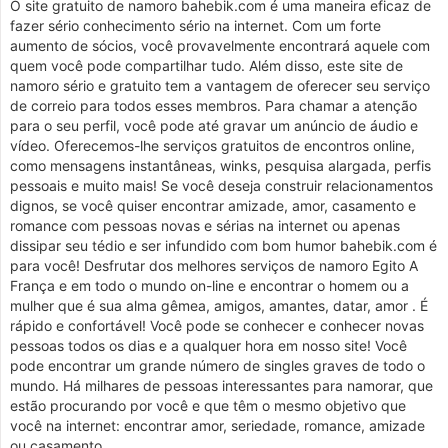
O site gratuito de namoro bahebik.com é uma maneira eficaz de
fazer sério conhecimento sério na internet. Com um forte
aumento de sócios, você provavelmente encontrará aquele com
quem você pode compartilhar tudo. Além disso, este site de
namoro sério e gratuito tem a vantagem de oferecer seu serviço
de correio para todos esses membros. Para chamar a atenção
para o seu perfil, você pode até gravar um anúncio de áudio e
vídeo. Oferecemos-lhe serviços gratuitos de encontros online,
como mensagens instantâneas, winks, pesquisa alargada, perfis
pessoais e muito mais! Se você deseja construir relacionamentos
dignos, se você quiser encontrar amizade, amor, casamento e
romance com pessoas novas e sérias na internet ou apenas
dissipar seu tédio e ser infundido com bom humor bahebik.com é
para você! Desfrutar dos melhores serviços de namoro Egito A
França e em todo o mundo on-line e encontrar o homem ou a
mulher que é sua alma gêmea, amigos, amantes, datar, amor . É
rápido e confortável! Você pode se conhecer e conhecer novas
pessoas todos os dias e a qualquer hora em nosso site! Você
pode encontrar um grande número de singles graves de todo o
mundo. Há milhares de pessoas interessantes para namorar, que
estão procurando por você e que têm o mesmo objetivo que
você na internet: encontrar amor, seriedade, romance, amizade
ou casamento.