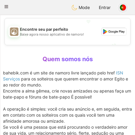
B
ahebik
Toggle
Mode
Entrar
navigation
💖
Encontre seu par perfeito
Baixe agora nosso aplicativo de namoro!
💖
💕
💕
Quem somos nós
bahebik.com é um site de namoro livre lançado pelo href
ISN
Serviços
para os solteiros que querem encontrar o amor Egito e
ao redor do mundo.
Encontre a alma gêmea, crie novas amizades ou apenas faça um
bate-papo e fóruns de bate-papo É possível!
A operação é simples: você cria seu anúncio e, em seguida, entra
em contato com os solteiros com os quais você tem uma
afinidade amorosa ou amizade.
Se você é uma pessoa que está procurando o verdadeiro amor
de sua vida, um relacionamento sério, flerte, sedução ou uma