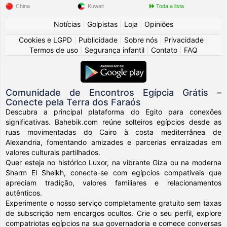
China
Kuwait
Toda a lista
Notícias
|
Golpistas
|
Loja
|
Opiniões
Cookies e LGPD
|
Publicidade
|
Sobre nós
|
Privacidade
|
Termos de uso
|
Segurança infantil
|
Contato
|
FAQ
Comunidade de Encontros Egípcia Grátis –
Conecte pela Terra dos Faraós
Descubra a principal plataforma do Egito para conexões
significativas. Bahebik.com reúne solteiros egípcios desde as
ruas movimentadas do Cairo à costa mediterrânea de
Alexandria, fomentando amizades e parcerias enraizadas em
valores culturais partilhados.
Quer esteja no histórico Luxor, na vibrante Giza ou na moderna
Sharm El Sheikh, conecte-se com egípcios compatíveis que
apreciam tradição, valores familiares e relacionamentos
autênticos.
Experimente o nosso serviço completamente gratuito sem taxas
de subscrição nem encargos ocultos. Crie o seu perfil, explore
compatriotas egípcios na sua governadoria e comece conversas