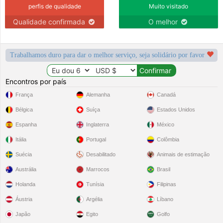
perfis de qualidade
Muito visitado
Qualidade confirmada
O melhor
Trabalhamos duro para dar o melhor serviço, seja solidário por favor
Encontros por país
França
Alemanha
Canadá
Bélgica
Suíça
Estados Unidos
Espanha
Inglaterra
México
Itália
Portugal
Colômbia
Suécia
Desabilitado
Animais de estimação
Austrália
Marrocos
Brasil
Holanda
Tunísia
Filipinas
Áustria
Argélia
Líbano
Japão
Egito
Golfo