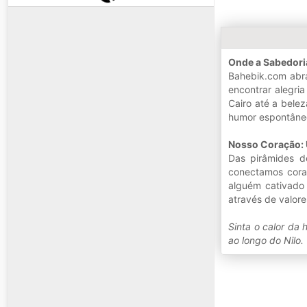
Onde a Sabedori
Bahebik.com abra
encontrar alegri
Cairo até a bele
humor espontâneo
Nosso Coração: 
Das pirâmides d
conectamos coraç
alguém cativado 
através de valore
Sinta o calor da
ao longo do Nilo.