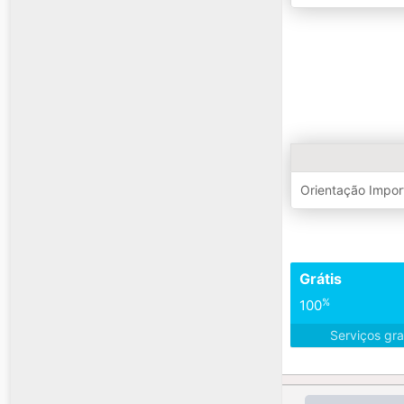
Orientação Impo
Grátis
%
100
Serviços gra