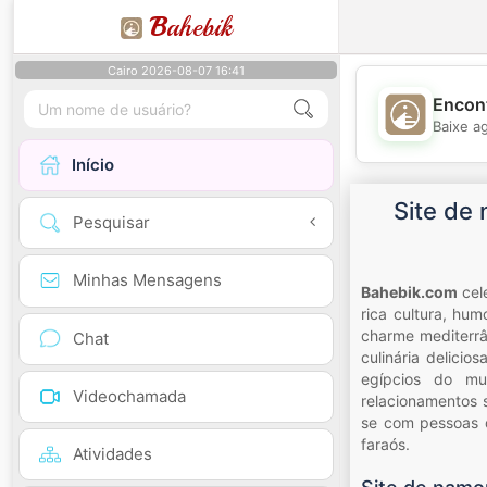
B
ahebik
Cairo 2026-08-07 16:41
Encont
Baixe a
Início
Site de
Pesquisar
Minhas Mensagens
Bahebik.com
cel
rica cultura, hu
charme mediterrâ
Chat
culinária delici
egípcios do mu
Videochamada
relacionamentos 
se com pessoas q
faraós.
Atividades