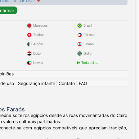
a solidário por favor
Marrocos
Brasil
Tunísia
Filipinas
Argélia
Líbano
Egito
Golfo
Kuwait
Toda a lista
piniões
 de uso
|
Segurança infantil
|
Contato
|
FAQ
os Faraós
 reúne solteiros egípcios desde as ruas movimentadas do Cairo
valores culturais partilhados.
 conecte-se com egípcios compatíveis que apreciam tradição,