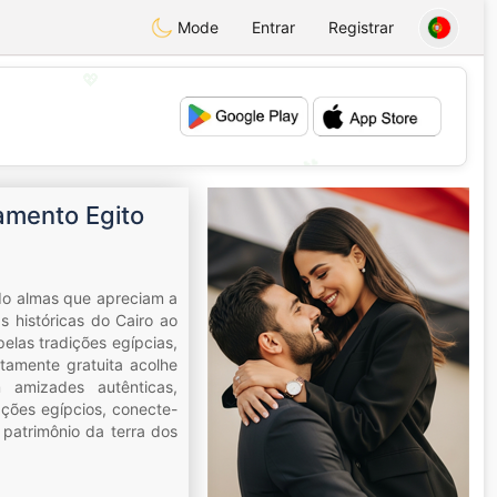
Mode
Entrar
Registrar
💖
💕
amento Egito
ndo almas que apreciam a
s históricas do Cairo ao
las tradições egípcias,
etamente gratuita acolhe
 amizades autênticas,
ações egípcios, conecte-
 patrimônio da terra dos