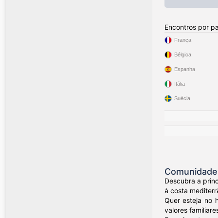
Encontros por pa
França
Bélgica
Espanha
Itália
Suécia
Comunidade d
Descubra a princ
à costa mediterr
Quer esteja no 
valores familiare