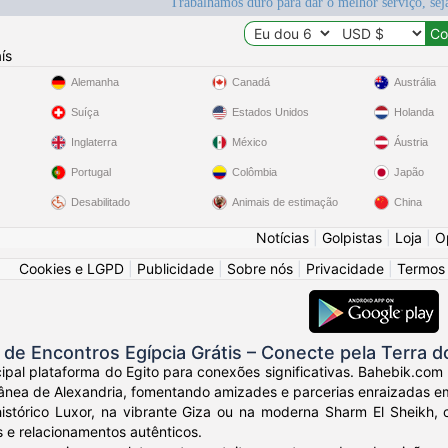
Trabalhamos duro para dar o melhor serviço, sej
ís
Alemanha
Canadá
Austrália
Suíça
Estados Unidos
Holanda
Inglaterra
México
Áustria
Portugal
Colômbia
Japão
Desabilitado
Animais de estimação
China
Notícias
|
Golpistas
|
Loja
|
O
Cookies e LGPD
|
Publicidade
|
Sobre nós
|
Privacidade
|
Termos
e Encontros Egípcia Grátis – Conecte pela Terra d
ipal plataforma do Egito para conexões significativas. Bahebik.com
ânea de Alexandria, fomentando amizades e parcerias enraizadas em 
histórico Luxor, na vibrante Giza ou na moderna Sharm El Sheikh,
s e relacionamentos autênticos.