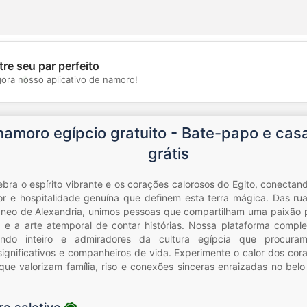
re seu par perfeito
💖
gora nosso aplicativo de namoro!
💕
 namoro egípcio gratuito - Bate-papo e cas
grátis
ebra o espírito vibrante e os corações calorosos do Egito, conecta
mor e hospitalidade genuína que definem esta terra mágica. Das rua
neo de Alexandria, unimos pessoas que compartilham uma paixão pe
osa e a arte atemporal de contar histórias. Nossa plataforma compl
ndo inteiro e admiradores da cultura egípcia que procuram
significativos e companheiros de vida. Experimente o calor dos cor
ue valorizam família, riso e conexões sinceras enraizadas no belo