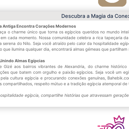
Descubra a Magia da Conex
a Antiga Encontra Corações Modernos
ça o charme único que torna os egípcios queridos no mundo inteir
a em cada momento. Nossa comunidade celebra a rica tapeçaria da vi
za serena do Nilo. Seja você atraído pelo calor da hospitalidade e
 que ilumina qualquer dia, encontrará almas gémeas que partilham su
Unindo Almas Egípcias
e Gizé aos bairros vibrantes de Alexandria, do charme históric
ões que batem com orgulho e paixão egípcios. Seja você um egípc
pela cultura egípcia e procurando conexões genuínas, Bahebik.c
s compartilhados, respeito mútuo e a tradição egípcia atemporal de t
 hospitalidade egípcia, compartilhe histórias que atravessam gera