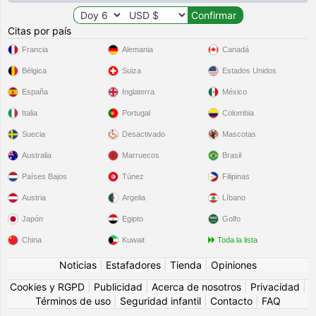
Citas por país
Francia
Alemania
Canadá
Bélgica
Suiza
Estados Unidos
España
Inglaterra
México
Italia
Portugal
Colombia
Suecia
Desactivado
Mascotas
Australia
Marruecos
Brasil
Países Bajos
Túnez
Filipinas
Austria
Argelia
Líbano
Japón
Egipto
Golfo
China
Kuwait
Toda la lista
Noticias
|
Estafadores
|
Tienda
|
Opiniones
Cookies y RGPD
|
Publicidad
|
Acerca de nosotros
|
Privacidad
|
Términos de uso
|
Seguridad infantil
|
Contacto
|
FAQ