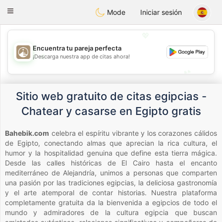
B
ahebik
Toggle
Mode
Iniciar sesión
navigation
💖
Encuentra tu pareja perfecta
💖
¡Descarga nuestra app de citas ahora!
💕
💕
Sitio web gratuito de citas egipcias -
Chatear y casarse en Egipto gratis
Bahebik.com
celebra el espíritu vibrante y los corazones cálidos
de Egipto, conectando almas que aprecian la rica cultura, el
humor y la hospitalidad genuina que define esta tierra mágica.
Desde las calles históricas de El Cairo hasta el encanto
mediterráneo de Alejandría, unimos a personas que comparten
una pasión por las tradiciones egipcias, la deliciosa gastronomía
y el arte atemporal de contar historias. Nuestra plataforma
completamente gratuita da la bienvenida a egipcios de todo el
mundo y admiradores de la cultura egipcia que buscan