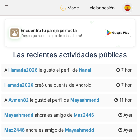
B
ahebik
Toggle
Mode
Iniciar sesión
navigation
💖
Encuentra tu pareja perfecta
¡Descarga nuestra app de citas ahora!
💖
💕
💕
Las recientes actividades públicas
A
Hamada2026
le gustó el perfil de
Nanai
7 hor.
Hamada2026
creó una cuenta de Android
7 hor.
A
Aymen82
le gustó el perfil de
Mayaahmedd
11 hor.
Mayaahmedd
ahora es amigo de
Maz2446
Ayer
Maz2446
ahora es amigo de
Mayaahmedd
Ayer