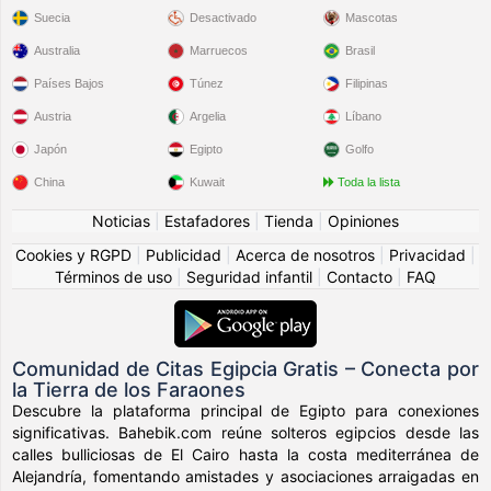
Suecia
Desactivado
Mascotas
A
Aymen82
le gustó el perfil de
Sophia77
8 dias
Australia
Marruecos
Brasil
Aymen82
creó una cuenta de Android
9 dias
Países Bajos
Túnez
Filipinas
Austria
Argelia
Líbano
A
Ayeem
le gustó el perfil de
Nanai
10 dias
Japón
Egipto
Golfo
Jiang45
China
ha subido una nueva foto de perfil
Kuwait
Toda la lista
10 dias
Noticias
|
Estafadores
|
Tienda
|
Opiniones
Jiang45
escribió un comentario en una foto de
10 dias
Cookies y RGPD
|
Publicidad
|
Acerca de nosotros
|
Privacidad
|
Jiang45
Términos de uso
|
Seguridad infantil
|
Contacto
|
FAQ
Jiang45
agregó fotos a su
álbum de fotos
11 dias
Jiang45
creó una cuenta
11 dias
Comunidad de Citas Egipcia Gratis – Conecta por
de origen
y vive en
la Tierra de los Faraones
Descubre la plataforma principal de Egipto para conexiones
su descripción:
significativas. Bahebik.com reúne solteros egipcios desde las
Let me introduce myself first. My name is Jiang Mi Na, but
calles bulliciosas de El Cairo hasta la costa mediterránea de
you can call me Na Na. I’m 28 years old, single, and currently
Alejandría, fomentando amistades y asociaciones arraigadas en
living in Bangkok, Thailand. I co-own a beauty and nail salon