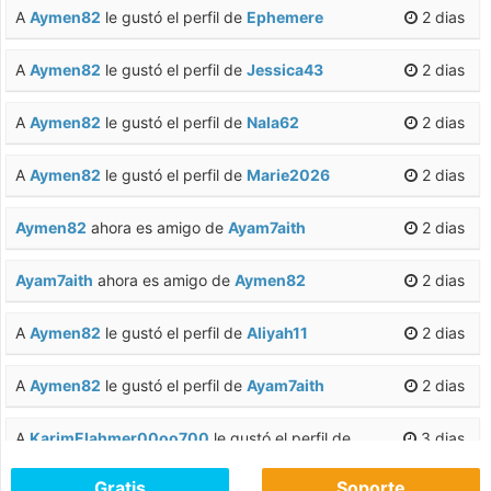
A
Aymen82
le gustó el perfil de
Ephemere
2 dias
A
Aymen82
le gustó el perfil de
Jessica43
2 dias
A
Aymen82
le gustó el perfil de
Nala62
2 dias
A
Aymen82
le gustó el perfil de
Marie2026
2 dias
Aymen82
ahora es amigo de
Ayam7aith
2 dias
Ayam7aith
ahora es amigo de
Aymen82
2 dias
A
Aymen82
le gustó el perfil de
Aliyah11
2 dias
A
Aymen82
le gustó el perfil de
Ayam7aith
2 dias
A
KarimElahmer00oo700
le gustó el perfil de
3 dias
Nadeennull
Gratis
Soporte