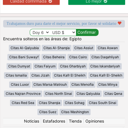
Calidad confirmada
Lo mejor
Trabajamos duro para darte el mejor servicio, por favor sé solidario
Encuentra solteros en las áreas de: Egipto
Citas Al-Qalyubia
Citas Al-Sharqia
Citas Assiut
Citas Aswan
Citas Bani Suwayf
Citas Beheira
Citas Cairo
Citas Daqahliyah
Citas Dumyat
Citas Faiyum
Citas Gharbiyah
Citas Iskandariyah
Citas Ismailia
Citas Jizah
Citas Kafr El Sheikh
Citas Kafr El-Sheikh
Citas Luxor
Citas Marsa Matrouh
Citas Menofia
Citas Minya
Citas Najran Province
Citas North Sinai
Citas Qalyubia
Citas Qena
Citas Red Sea
Citas Sharqia
Citas Sohag
Citas South Sinai
Citas Suez
Citas Washington
Noticias
|
Estafadores
|
Tienda
|
Opiniones