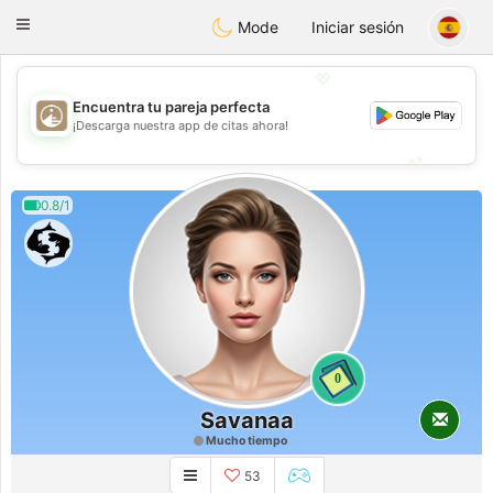
B
ahebik
Toggle
Mode
Iniciar sesión
navigation
💖
Encuentra tu pareja perfecta
💖
¡Descarga nuestra app de citas ahora!
💕
💕
0.8/1
0
Savanaa
Mucho tiempo
53