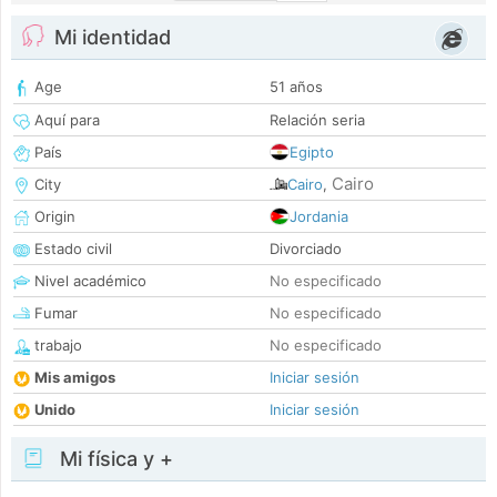
Mi identidad
Age
51 años
Aquí para
Relación seria
País
Egipto
Cairo
City
Cairo
,
Origin
Jordania
Estado civil
Divorciado
Nivel académico
No especificado
Fumar
No especificado
trabajo
No especificado
Mis amigos
Iniciar sesión
Unido
Iniciar sesión
Mi física y +