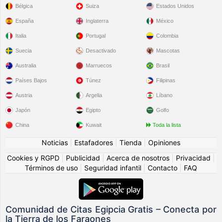
Bélgica
Suiza
Estados Unidos
España
Inglaterra
México
Italia
Portugal
Colombia
Suecia
Desactivado
Mascotas
Australia
Marruecos
Brasil
Países Bajos
Túnez
Filipinas
Austria
Argelia
Líbano
Japón
Egipto
Golfo
China
Kuwait
Toda la lista
Noticias
|
Estafadores
|
Tienda
|
Opiniones
Cookies y RGPD
|
Publicidad
|
Acerca de nosotros
|
Privacidad
|
Términos de uso
|
Seguridad infantil
|
Contacto
|
FAQ
Comunidad de Citas Egipcia Gratis – Conecta por
la Tierra de los Faraones