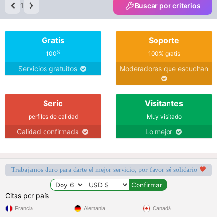
1
Buscar por criterios
Gratis
Soporte
%
100
100% gratis
Servicios gratuitos
Moderadores que escuchan
Serio
Visitantes
perfiles de calidad
Muy visitado
Calidad confirmada
Lo mejor
Trabajamos duro para darte el mejor servicio, por favor sé solidario
Citas por país
Francia
Alemania
Canadá