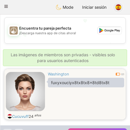
B
ahebik
Toggle
Mode
Iniciar sesión
navigation
💖
Encuentra tu pareja perfecta
¡Descarga nuestra app de citas ahora!
💖
💕
💕
Las imágenes de miembros son privadas - visibles solo
para usuarios autenticados
Washington
0.1
fuxyxouciyx8tx8tx8x8td8tx8t
años
Cucuvuff
24