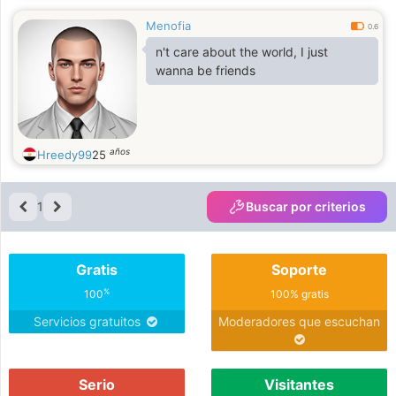
Menofia
0.6
n't care about the world, I just
wanna be friends
años
Hreedy99
25
1
Buscar por criterios
Gratis
Soporte
%
100
100% gratis
Servicios gratuitos
Moderadores que escuchan
Serio
Visitantes