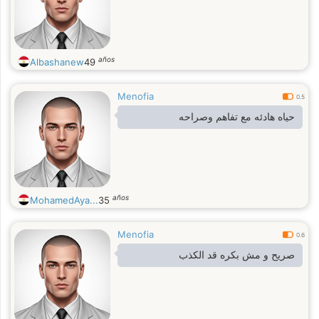
años
Albashanew
49
Menofia
0.5
حياه هادئه مع تفاهم وصراحه
años
MohamedAya...
35
Menofia
0.6
صريح و مش بكره قد الكذب