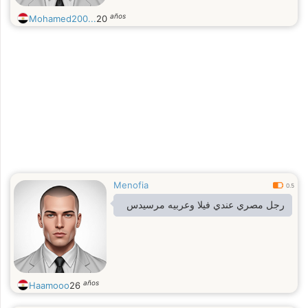
años
Mohamed200...
20
Menofia
0.5
رجل مصري عندي فيلا وعربيه مرسيدس
años
Haamooo
26