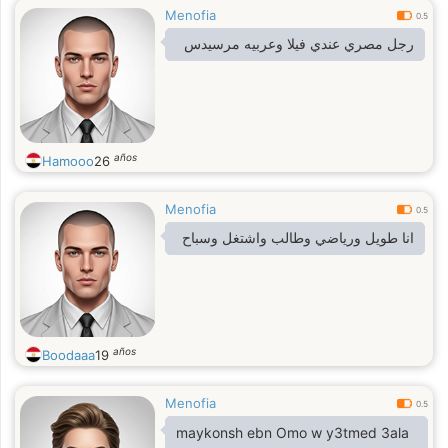
Menofia
0.5
رجل مصري عندي فيلا وعربيه مرسيدس
años
Hamooo
26
Menofia
0.5
انا طويل ورياضي وطالب واشتغل وسباح
años
Boodaaa
19
Menofia
0.5
maykonsh ebn Omo w y3tmed 3ala