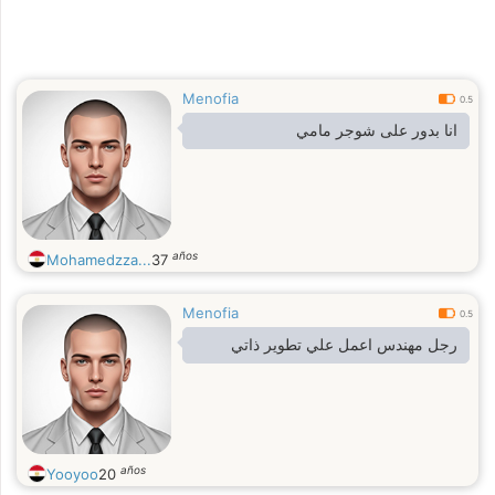
Menofia
0.5
انا بدور على شوجر مامي
años
Mohamedzza...
37
Menofia
0.5
رجل مهندس اعمل علي تطوير ذاتي
años
Yooyoo
20