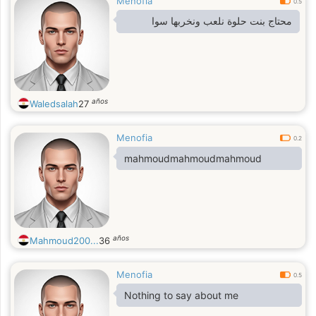
Menofia
0.5
محتاج بنت حلوة نلعب ونخربها سوا
años
Waledsalah
27
Menofia
0.2
mahmoudmahmoudmahmoud
años
Mahmoud200...
36
Menofia
0.5
Nothing to say about me