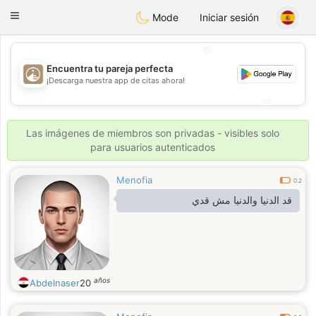
B
ahebik
Toggle
Mode
Iniciar sesión
navigation
💖
Encuentra tu pareja perfecta
💖
¡Descarga nuestra app de citas ahora!
💕
💕
Las imágenes de miembros son privadas - visibles solo
para usuarios autenticados
Menofia
0.2
قد الدنيا والدنيا مش قدي
años
Abdelnaser
20