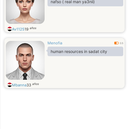
nafso ( real man ya3nii)
años
Av1125
19
Menofia
0.5
human resources in sadat city
años
Mbanna
33