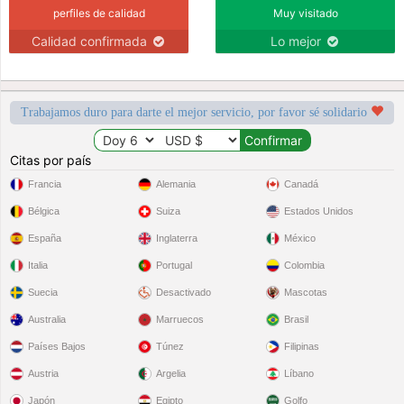
perfiles de calidad
Muy visitado
Calidad confirmada
Lo mejor
Trabajamos duro para darte el mejor servicio, por favor sé solidario
Citas por país
Francia
Alemania
Canadá
Bélgica
Suiza
Estados Unidos
España
Inglaterra
México
Italia
Portugal
Colombia
Suecia
Desactivado
Mascotas
Australia
Marruecos
Brasil
Países Bajos
Túnez
Filipinas
Austria
Argelia
Líbano
Japón
Egipto
Golfo