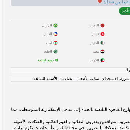
اعماً من فضلك
المغرب
البرازيل
تونس
الفلبين
الجزائر
لبنان
مصر
الخليج
الكويت
جميع القائمة
راء
شروط الاستخدام
|
سلامة الأطفال
|
اتصل بنا
|
الأسئلة الشائعة
ة. يجمع Bahebik.com العزاب المصريين من شوارع القاهرة النابضة بالحياة إلى ساحل الإسكندرية المتوسطي، مما
يين متوافقين يقدرون التقاليد والقيم العائلية والعلاقات الأصيلة.
تكشف زملاءك المصريين في محافظتك وابدأ محادثات تكرم تراثك.