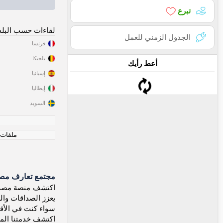
تبرع
لقاءات حسب البلد
الجدول الزمني للعمل
فرنسا
بلجيكا
أعط رأيك
إسبانيا
إيطاليا
السويد
ملفات ت
مجتمع تعارف مصر
يعزز الصداقات وال
سواء كنت في الأقصر
اكتشف خدمتنا الم