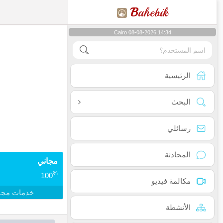
B
ahebik
Cairo 08-08-2026 14:34
الرئيسية
البحث
رسائلي
المحادثة
مجاني
%
100
مكالمة فيديو
خدمات مجا
الأنشطة