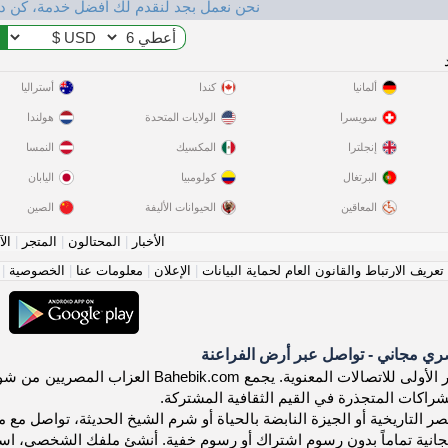
نحن نعمل بجد لنقدم لك أفضل خدمة، كن د
ألمانيا
كندا
أستراليا
سويسرا
الولايات المتحدة
هولندا
إنجلترا
المكسيك
النمسا
البرتغال
كولومبيا
اليابان
المعاقين
الحيوانات الأليفة
الصين
الأخبار
|
المحتالون
|
المتجر
|
الآ
عريف الارتباط والقانون العام لحماية البيانات
|
الإعلان
|
معلومات عنا
|
الخصوصية
|
ي مجاني - تواصل عبر أرض الفراعنة
اكتشف منصة مصر الأولى للاتصالات المعنوي
شراكات المتجذرة في القيم الثقافية المشتركة.
 التاريخية أو الجيزة النابضة بالحياة أو شرم الشيخ الحديثة، تواصل مع مصر
جانية تماماً بدون رسوم اشتراك أو رسوم خفية. أنشئ ملفك الشخصي، اس