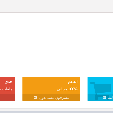
الدعم
جدي
100% مجاني
ملفات ش
نية
مشرفون مستمعون