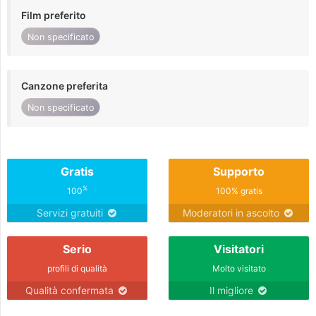
Film preferito
Non specificato
Canzone preferita
Non specificato
Gratis
Supporto
%
100
100% gratis
Servizi gratuiti
Moderatori in ascolto
Serio
Visitatori
profili di qualità
Molto visitato
Qualità confermata
Il migliore