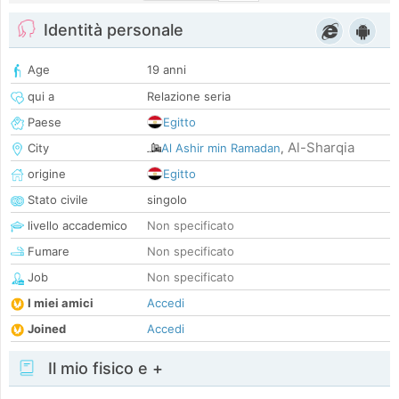
Identità personale
Age
19 anni
qui a
Relazione seria
Paese
Egitto
Al-Sharqia
City
Al Ashir min Ramadan
,
origine
Egitto
Stato civile
singolo
livello accademico
Non specificato
Fumare
Non specificato
Job
Non specificato
I miei amici
Accedi
Joined
Accedi
Il mio fisico e +