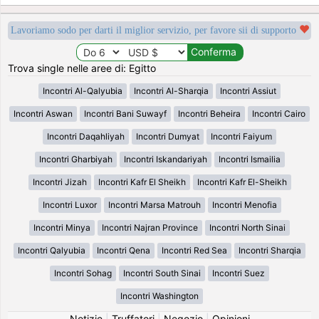
Lavoriamo sodo per darti il miglior servizio, per favore sii di supporto
Trova single nelle aree di: Egitto
Incontri Al-Qalyubia
Incontri Al-Sharqia
Incontri Assiut
Incontri Aswan
Incontri Bani Suwayf
Incontri Beheira
Incontri Cairo
Incontri Daqahliyah
Incontri Dumyat
Incontri Faiyum
Incontri Gharbiyah
Incontri Iskandariyah
Incontri Ismailia
Incontri Jizah
Incontri Kafr El Sheikh
Incontri Kafr El-Sheikh
Incontri Luxor
Incontri Marsa Matrouh
Incontri Menofia
Incontri Minya
Incontri Najran Province
Incontri North Sinai
Incontri Qalyubia
Incontri Qena
Incontri Red Sea
Incontri Sharqia
Incontri Sohag
Incontri South Sinai
Incontri Suez
Incontri Washington
Notizie
|
Truffatori
|
Negozio
|
Opinioni