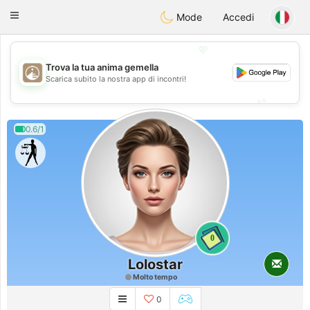
B
ahebik
Toggle
Mode
Accedi
navigation
💖
Trova la tua anima gemella
💖
Scarica subito la nostra app di incontri!
💕
💕
0.6/1
0
Lolostar
Molto tempo
0