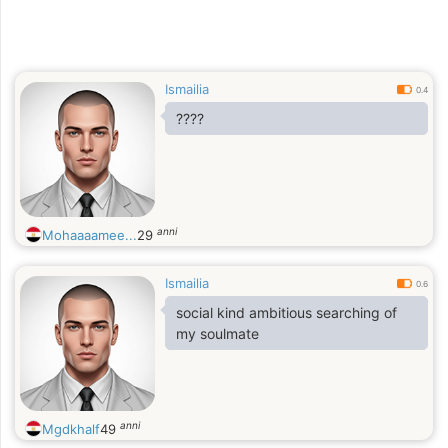
Ismailia
0.4
????
anni
Mohaaaamee...
29
Ismailia
0.6
social kind ambitious searching of
my soulmate
anni
Mgdkhalf
49