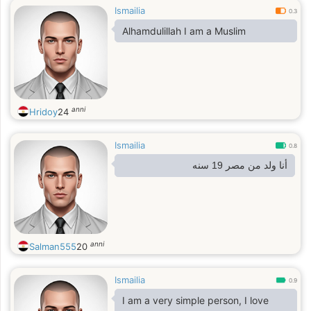
Ismailia
0.3
Alhamdulillah I am a Muslim
anni
Hridoy
24
Ismailia
0.8
أنا ولد من مصر 19 سنه
anni
Salman555
20
Ismailia
0.9
I am a very simple person, I love