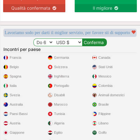
Qualità confermata
Il migliore
Lavoriamo sodo per darti il miglior servizio, per favore sii di supporto
Incontri per paese
Francia
Germania
Canada
Belgio
Svizzera
Stati Uniti
Spagna
Inghilterra
Messico
Italia
Portogallo
Colombia
Svezia
Disabili
Animali domestici
Australia
Marocco
Brasile
Paesi Bassi
Tunisia
Filippine
Austria
Algeria
Libano
Giappone
Egitto
Golfo