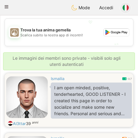
B
ahebik
Toggle
Mode
Accedi
navigation
💖
Trova la tua anima gemella
💖
Scarica subito la nostra app di incontri!
💕
💕
Le immagini dei membri sono private - visibili solo agli
utenti autenticati
Ismailia
0.7
I am open minded, positive,
tenderhearted, GOOD LISTENER - I
created this page in order to
socialize and make some new
friends. Personal and serious and
seeking for love hoping to make a
anni
Al3ttar
39
family - but first we have to get to
know each other more seriously -