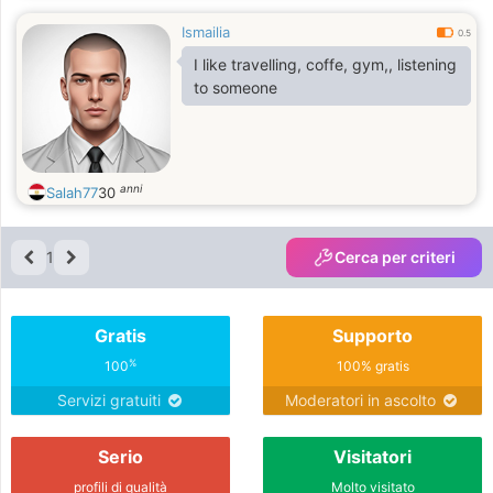
Ismailia
0.5
I like travelling, coffe, gym,, listening
to someone
anni
Salah77
30
1
Cerca per criteri
Gratis
Supporto
%
100
100% gratis
Servizi gratuiti
Moderatori in ascolto
Serio
Visitatori
profili di qualità
Molto visitato