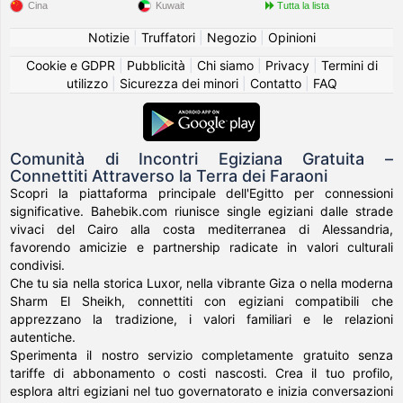
Cina
Kuwait
Tutta la lista
Notizie
|
Truffatori
|
Negozio
|
Opinioni
Cookie e GDPR
|
Pubblicità
|
Chi siamo
|
Privacy
|
Termini di
utilizzo
|
Sicurezza dei minori
|
Contatto
|
FAQ
Comunità di Incontri Egiziana Gratuita –
Connettiti Attraverso la Terra dei Faraoni
Scopri la piattaforma principale dell'Egitto per connessioni
significative. Bahebik.com riunisce single egiziani dalle strade
vivaci del Cairo alla costa mediterranea di Alessandria,
favorendo amicizie e partnership radicate in valori culturali
condivisi.
Che tu sia nella storica Luxor, nella vibrante Giza o nella moderna
Sharm El Sheikh, connettiti con egiziani compatibili che
apprezzano la tradizione, i valori familiari e le relazioni
autentiche.
Sperimenta il nostro servizio completamente gratuito senza
tariffe di abbonamento o costi nascosti. Crea il tuo profilo,
esplora altri egiziani nel tuo governatorato e inizia conversazioni