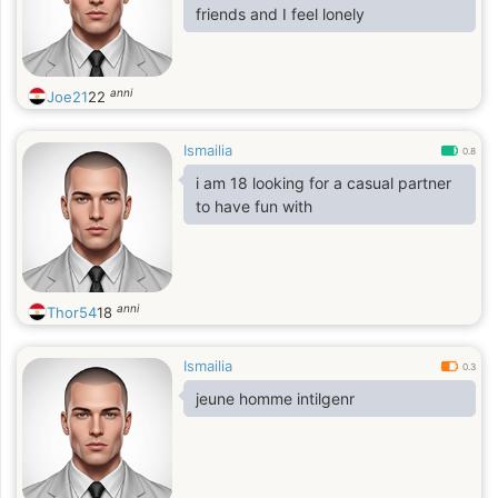
friends and I feel lonely
anni
Joe21
22
Ismailia
0.8
i am 18 looking for a casual partner
to have fun with
anni
Thor54
18
Ismailia
0.3
jeune homme intilgenr