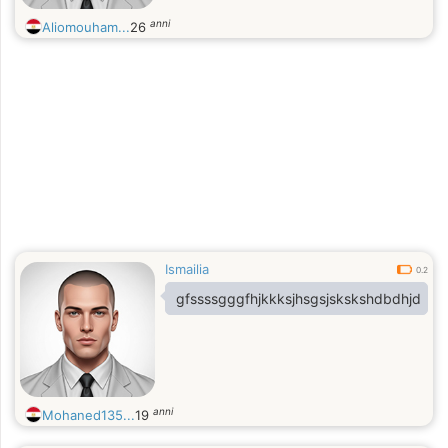
anni
Aliomouham...
26
Ismailia
0.2
gfssssgggfhjkkksjhsgsjskskshdbdhjd
anni
Mohaned135...
19