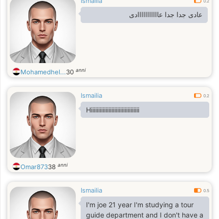
Ismailia
and for that to happen we should
0.2
have some nice conversations and
عادى جدا جدا عااااااااااادى
various questions (im from port said)
anni
Mohamedhel...
30
Ismailia
0.2
Hiiiiiiiiiiiiiiiiiiiiiiiiiiiiiiiii
anni
Omar873
38
Ismailia
0.5
I'm joe 21 year I'm studying a tour
guide department and I don't have a