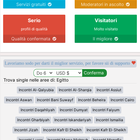
Servizi gratuiti
Moderatori in ascolto
Serio
Visitatori
profili di qualità
Molto visitato
Qualità confermata
Il migliore
Lavoriamo sodo per darti il miglior servizio, per favore sii di supporto
Trova single nelle aree di: Egitto
Incontri Al-Qalyubia
Incontri Al-Sharqia
Incontri Assiut
Incontri Aswan
Incontri Bani Suwayf
Incontri Beheira
Incontri Cairo
Incontri Daqahliyah
Incontri Dumyat
Incontri Faiyum
Incontri Gharbiyah
Incontri Iskandariyah
Incontri Ismailia
Incontri Jizah
Incontri Kafr El Sheikh
Incontri Kafr El-Sheikh
Incontri Luxor
Incontri Marsa Matrouh
Incontri Menofia