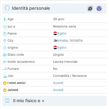
Identità personale
Age
39 anni
qui a
Relazione seria
Paese
Egitto
Ismailia
City
Ismailia
,
origine
Egitto
Stato civile
singolo
livello accademico
Laurea triennale
Fumare
No
Job
Contabilità / Revisione
I miei amici
Accedi
Joined
Accedi
Il mio fisico e +