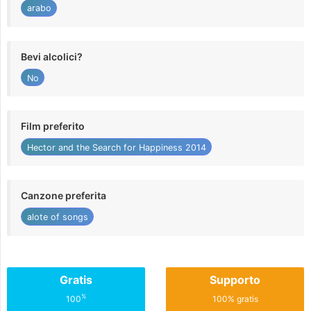
arabo
Bevi alcolici?
No
Film preferito
Hector and the Search for Happiness 2014
Canzone preferita
alote of songs
Gratis
Supporto
%
100
100% gratis