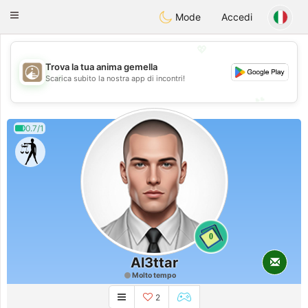
B
ahebik
Toggle
Mode
Accedi
navigation
💖
Trova la tua anima gemella
💖
Scarica subito la nostra app di incontri!
💕
💕
0.7/1
0
Al3ttar
Molto tempo
2