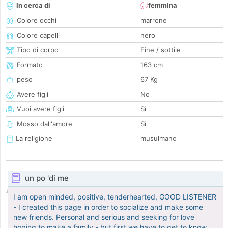
In cerca di
femmina
Colore occhi
marrone
Colore capelli
nero
Tipo di corpo
Fine / sottile
Formato
163 cm
peso
67 Kg
Avere figli
No
Vuoi avere figli
Sì
Mosso dall'amore
Sì
La religione
musulmano
un po 'di me
I am open minded, positive, tenderhearted, GOOD LISTENER
- I created this page in order to socialize and make some
new friends. Personal and serious and seeking for love
hoping to make a family - but first we have to get to know