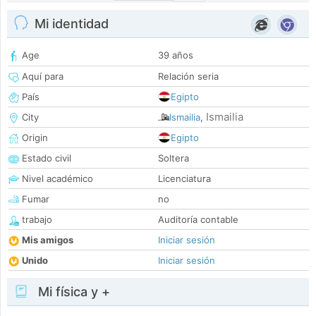
Mi identidad
Age
39 años
Aquí para
Relación seria
País
Egipto
Ismailia
City
Ismailia
,
Origin
Egipto
Estado civil
Soltera
Nivel académico
Licenciatura
Fumar
no
trabajo
Auditoría contable
Mis amigos
Iniciar sesión
Unido
Iniciar sesión
Mi física y +