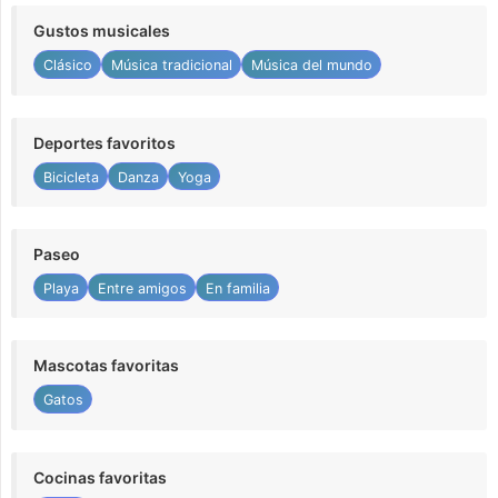
Gustos musicales
Clásico
Música tradicional
Música del mundo
Deportes favoritos
Bicicleta
Danza
Yoga
Paseo
Playa
Entre amigos
En familia
Mascotas favoritas
Gatos
Cocinas favoritas