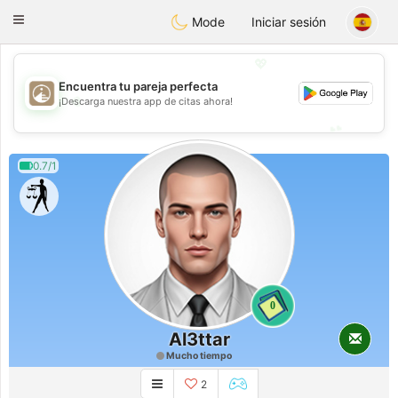
B
ahebik
Toggle
Mode
Iniciar sesión
navigation
💖
Encuentra tu pareja perfecta
💖
¡Descarga nuestra app de citas ahora!
💕
💕
0.7/1
0
Al3ttar
Mucho tiempo
2