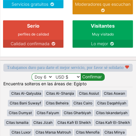
Servicios gratuitos
Moderadores que escuchan
Serio
Visitantes
perfiles de calidad
Muy visitado
Calidad confirmada
Lo mejor
Trabajamos duro para darte el mejor servicio, por favor sé solidario
Encuentra solteros en las áreas de: Egipto
Citas Al-Qalyubia
Citas Al-Sharqia
Citas Assiut
Citas Aswan
Citas Bani Suwayf
Citas Beheira
Citas Cairo
Citas Daqahliyah
Citas Dumyat
Citas Faiyum
Citas Gharbiyah
Citas Iskandariyah
Citas Ismailia
Citas Jizah
Citas Kafr El Sheikh
Citas Kafr El-Sheikh
Citas Luxor
Citas Marsa Matrouh
Citas Menofia
Citas Minya