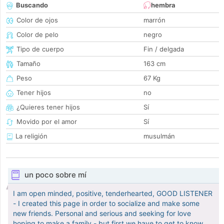
Buscando
hembra
Color de ojos
marrón
Color de pelo
negro
Tipo de cuerpo
Fin / delgada
Tamaño
163 cm
Peso
67 Kg
Tener hijos
no
¿Quieres tener hijos
Sí
Movido por el amor
Sí
La religión
musulmán
un poco sobre mí
I am open minded, positive, tenderhearted, GOOD LISTENER
- I created this page in order to socialize and make some
new friends. Personal and serious and seeking for love
hoping to make a family - but first we have to get to know