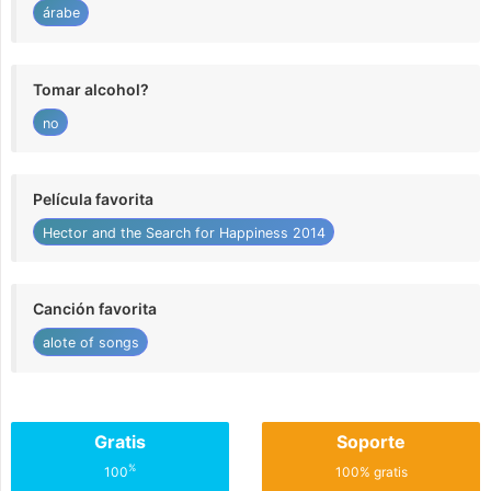
árabe
Tomar alcohol?
no
Película favorita
Hector and the Search for Happiness 2014
Canción favorita
alote of songs
Gratis
Soporte
%
100
100% gratis