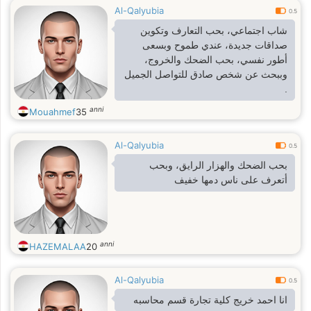
Al-Qalyubia
0.5
شاب اجتماعي، بحب التعارف وتكوين
صداقات جديدة، عندي طموح وبسعى
أطور نفسي، بحب الضحك والخروج،
وببحث عن شخص صادق للتواصل الجميل
.
anni
Mouahmef
35
Al-Qalyubia
0.5
بحب الضحك والهزار الرايق، وبحب
أتعرف على ناس دمها خفيف
anni
HAZEMALAA
20
Al-Qalyubia
0.5
انا احمد خريج كلية تجارة قسم محاسبه