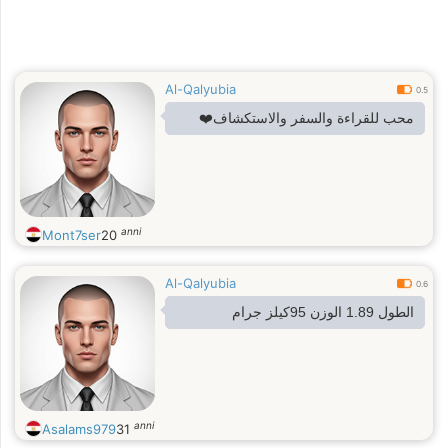
Al-Qalyubia
0.5
محب للقراءة والسفر والاستكشاف❤️
anni
Mont7ser
20
Al-Qalyubia
0.6
الطول 1.89 الوزن 95كيلز جرام
anni
Asalams979
31