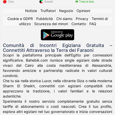
Cina
Kuwait
Tutta la lista
Notizie
|
Truffatori
|
Negozio
|
Opinioni
Cookie e GDPR
|
Pubblicità
|
Chi siamo
|
Privacy
|
Termini di
utilizzo
|
Sicurezza dei minori
|
Contatto
|
FAQ
Comunità di Incontri Egiziana Gratuita –
Connettiti Attraverso la Terra dei Faraoni
Scopri la piattaforma principale dell'Egitto per connessioni
significative. Bahebik.com riunisce single egiziani dalle strade
vivaci del Cairo alla costa mediterranea di Alessandria,
favorendo amicizie e partnership radicate in valori culturali
condivisi.
Che tu sia nella storica Luxor, nella vibrante Giza o nella moderna
Sharm El Sheikh, connettiti con egiziani compatibili che
apprezzano la tradizione, i valori familiari e le relazioni
autentiche.
Sperimenta il nostro servizio completamente gratuito senza
tariffe di abbonamento o costi nascosti. Crea il tuo profilo,
esplora altri egiziani nel tuo governatorato e inizia conversazioni