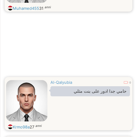
anni
Muhamed455
31
Al-Qalyubia
0
حامي جدا ادور على بنت مثلي
anni
Krmo98a
27