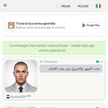
B
ahebik
Toggle
Mode
Accedi
navigation
💖
Trova la tua anima gemella
💖
Scarica subito la nostra app di incontri!
💕
💕
Le immagini dei membri sono private - visibili solo agli
utenti autenticati
Al-Qalyubia
0.9
بحب السهر والخروج بس بحب الجنان
anni
Abdllah
25