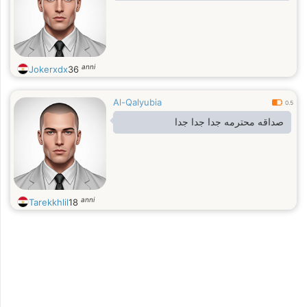
anni
Jokerxdx
36
Al-Qalyubia
0.5
صداقه محترمه جدا جدا جدا
anni
Tarekkhlil
18