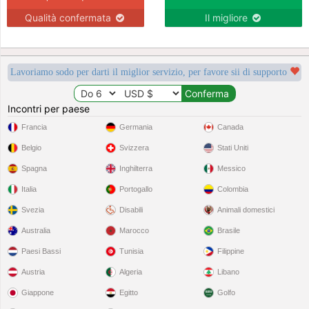
Qualità confermata
Il migliore
Lavoriamo sodo per darti il miglior servizio, per favore sii di supporto
Incontri per paese
Francia
Germania
Canada
Belgio
Svizzera
Stati Uniti
Spagna
Inghilterra
Messico
Italia
Portogallo
Colombia
Svezia
Disabili
Animali domestici
Australia
Marocco
Brasile
Paesi Bassi
Tunisia
Filippine
Austria
Algeria
Libano
Giappone
Egitto
Golfo