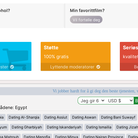
ohol?
Min favorittfilm?
Vil fortelle deg
Støtte
Seriø
100% gratis
kvalite
ester
Lyttende moderatorer
B
Vi jobber hardt for å gi deg den beste tjenesten, 
mrådene: Egypt
ia
Dating Al-Sharqia
Dating Assiut
Dating Aswan
Dating Bani Suwayf
iyum
Dating Gharbiyah
Dating Iskandariyah
Dating Ismailia
Dating Jiza
sa Matrouh
Dating Menofia
Dating Minya
Dating Najran Province
Datin