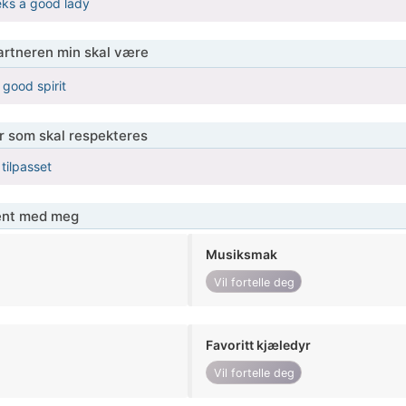
eks a good lady
partneren min skal være
 good spirit
er som skal respekteres
 tilpasset
jent med meg
Musiksmak
Vil fortelle deg
Favoritt kjæledyr
Vil fortelle deg