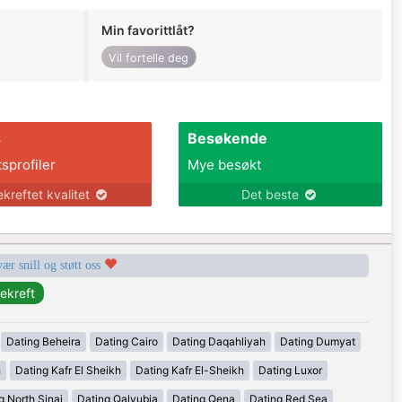
Min favorittlåt?
Vil fortelle deg
s
Besøkende
tsprofiler
Mye besøkt
ekreftet kvalitet
Det beste
vær snill og støtt oss
Dating Beheira
Dating Cairo
Dating Daqahliyah
Dating Dumyat
h
Dating Kafr El Sheikh
Dating Kafr El-Sheikh
Dating Luxor
g North Sinai
Dating Qalyubia
Dating Qena
Dating Red Sea