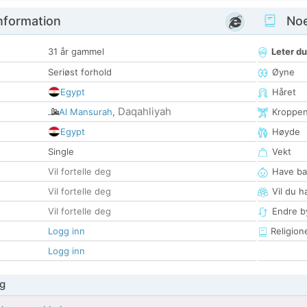
nformation
Noen
31 år gammel
Leter du
Seriøst forhold
Øyne
Egypt
Håret
Daqahliyah
Al Mansurah
,
Kroppe
Egypt
Høyde
Single
Vekt
Vil fortelle deg
Have ba
Vil fortelle deg
Vil du h
Vil fortelle deg
Endre by
Logg inn
Religion
Logg inn
g