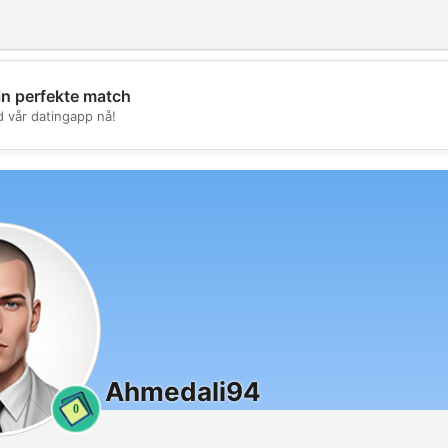
in perfekte match
💖
d vår datingapp nå!
💕
Ahmedali94
0