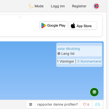
Mode
Logg inn
Registrer
💖
💕
siste tilkobling
Lang tid
1 Visninger |
0 Kommentarer
rapporter denne profilen?
0