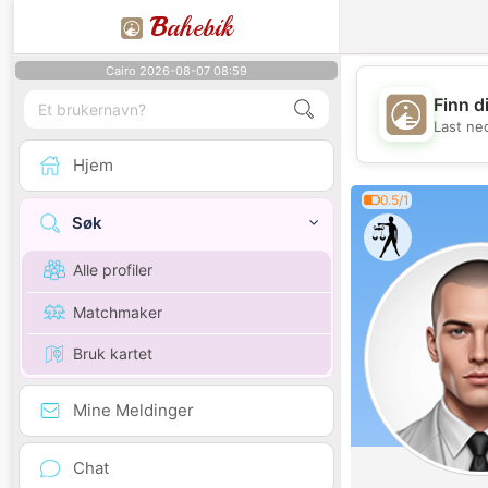
B
ahebik
Cairo 2026-08-07 08:59
Finn d
Last ne
Hjem
0.5/1
Søk
Alle profiler
Matchmaker
Bruk kartet
Mine Meldinger
Chat