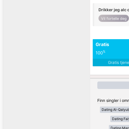
Drikker jeg alc 
Vil fortelle deg
Gratis
%
100
Gratis tjen
Finn singler i o
Dating Al-Qalyub
Dating Fa
Dating Mar