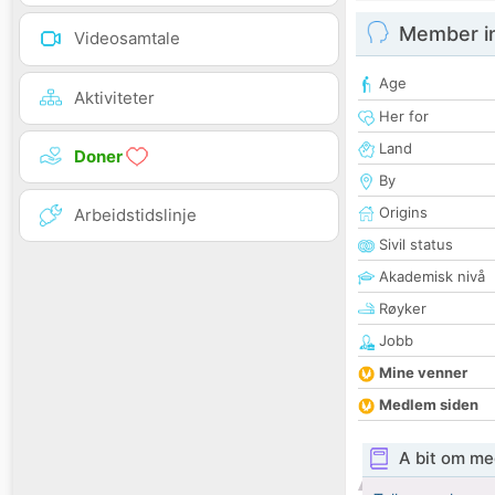
Member i
Videosamtale
Age
Aktiviteter
Her for
Land
Doner
By
Origins
Arbeidstidslinje
Sivil status
Akademisk nivå
Røyker
Jobb
Mine venner
Medlem siden
A bit om me