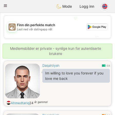
B
ahebik
Toggle
Mode
Logg inn
navigation
💖
Finn din perfekte match
💖
Last ned vår datingapp nå!
💕
💕
Medlemsbilder er private - synlige kun for autentiserte
brukere
Daqahliyah
0.8
Im willing to love you forever if you
love me back
år gammel
Ahmedtariq
24