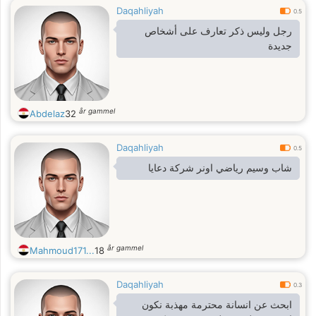
Daqahliyah
0.5
رجل وليس ذكر تعارف على أشخاص
جديدة
år gammel
Abdelaz
32
Daqahliyah
0.5
شاب وسيم رياضي اونر شركة دعايا
år gammel
Mahmoud171...
18
Daqahliyah
0.3
ابحث عن انسانة محترمة مهذبة نكون