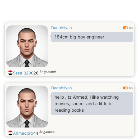
Daqahliyah
0.6
184cm big boy engineer
år gammel
Sasa13200
26
Daqahliyah
0.5
hello ,Itz Ahmed, I like watching
movies, soccer and a little bit
reading books
år gammel
Ahmedpro
44