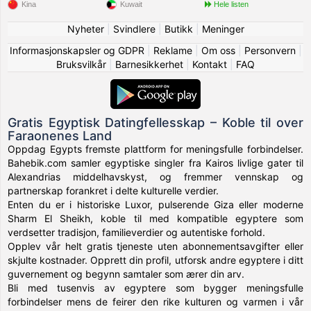
Kina
Kuwait
Hele listen
Nyheter
|
Svindlere
|
Butikk
|
Meninger
Informasjonskapsler og GDPR
|
Reklame
|
Om oss
|
Personvern
|
Bruksvilkår
|
Barnesikkerhet
|
Kontakt
|
FAQ
Gratis Egyptisk Datingfellesskap – Koble til over
Faraonenes Land
Oppdag Egypts fremste plattform for meningsfulle forbindelser.
Bahebik.com samler egyptiske singler fra Kairos livlige gater til
Alexandrias middelhavskyst, og fremmer vennskap og
partnerskap forankret i delte kulturelle verdier.
Enten du er i historiske Luxor, pulserende Giza eller moderne
Sharm El Sheikh, koble til med kompatible egyptere som
verdsetter tradisjon, familieverdier og autentiske forhold.
Opplev vår helt gratis tjeneste uten abonnementsavgifter eller
skjulte kostnader. Opprett din profil, utforsk andre egyptere i ditt
guvernement og begynn samtaler som ærer din arv.
Bli med tusenvis av egyptere som bygger meningsfulle
forbindelser mens de feirer den rike kulturen og varmen i vår