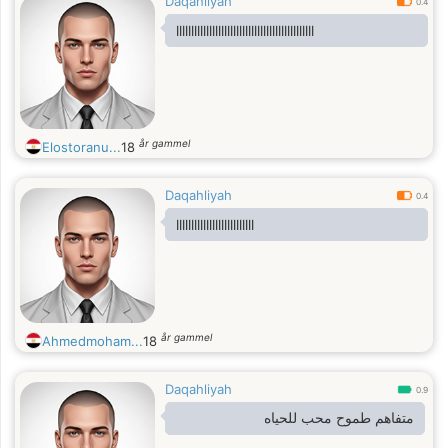
Daqahliyah
0.4
llllllllllllllllllllllllllllllllllllllllllllll
år gammel
Elostoranu...
18
Daqahliyah
0.4
llllllllllllllllllllllllll
år gammel
Ahmedmoham...
18
Daqahliyah
0.9
متفاهم طموح محب للحياه