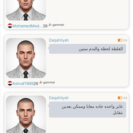
år gammel
MohamedMed...
39
Daqahliyah
0.5
الغلطة لحظة والندم سنين
år gammel
Ashraf1999
26
Daqahliyah
0.5
عايز واحده جاده معايا وممكن بعدين
نتقابل