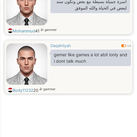
اسرة جميلة بسيطة مع بعض ونكون سند
لبعض في الحياة والله الموفق
år gammel
Mohammud
41
Daqahliyah
0.6
gemer like games a lot abit lonly and
i dont talk much
år gammel
Body11232
20