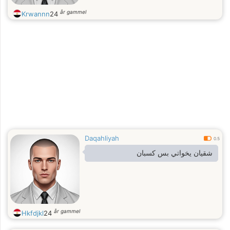
år gammel
Krwannn
24
Daqahliyah
0.5
شقيان يخواتي بس كسبان
år gammel
Hkfdjkl
24