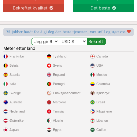
Bekreftet kvalitet
Det beste
Vi jobber hardt for å gi deg den beste tjenesten, vær snill og støtt oss
Møter etter land
Frankrike
Tyskland
Canada
Belgia
Sveits
USA
Spania
England
Mexico
Italia
Portugal
Colombia
Sverige
Funksjonshemmet
Kjæledyr
Australia
Marokko
Brasil
Nederland
Tunisia
Filippinene
Østerrike
Algerie
Libanon
Japan
Egypt
Gulfen