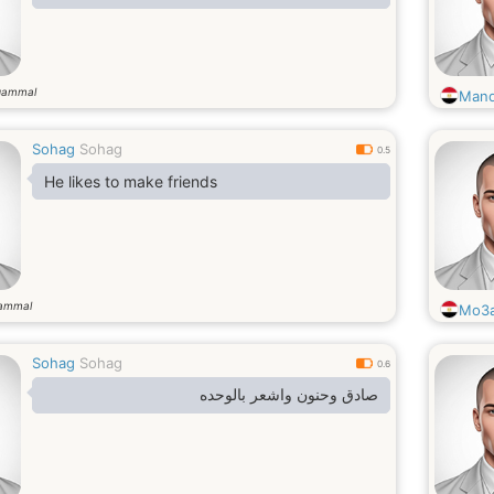
gammal
Man
Sohag
Sohag
0.5
He likes to make friends
gammal
Mo3
Sohag
Sohag
0.6
صادق وحنون واشعر بالوحده