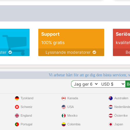
Support
Seriö
100% gratis
kvalite
nster
Lyssnande moderatorer
Be
Vi arbetar hårt för att ge dig den bästa servicen, 
Tyskland
Kanada
Australien
Schweiz
USA
Nederländ
England
Mexiko
Österrike
Portugal
Colombia
Japan