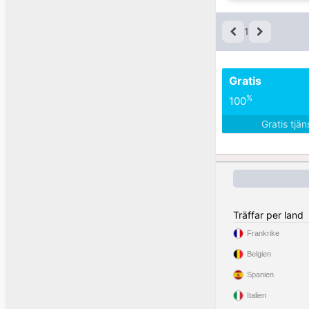
1
Gratis
%
100
Gratis tjä
Träffar per land
Frankrike
Belgien
Spanien
Italien