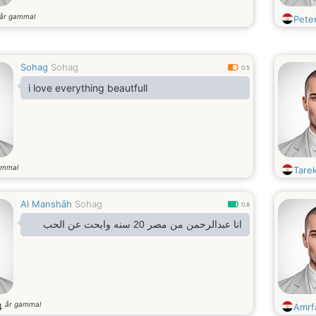
år gammal
Pete
Sohag
Sohag
0.5
i love everything beautfull
ammal
Tare
Al Manshāh
Sohag
0.8
انا عبدالرحمن من مصر 20 سنه وابحث عن الحب
år gammal
4
Amrf