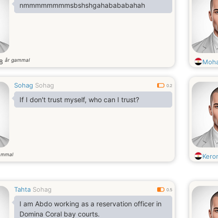
nmmmmmmmmsbshshgahabababahah
år gammal
8
Moha
Sohag
Sohag
0.2
If I don't trust myself, who can I trust?
ammal
Kero
Tahta
Sohag
0.5
I am Abdo working as a reservation officer in
Domina Coral bay courts.