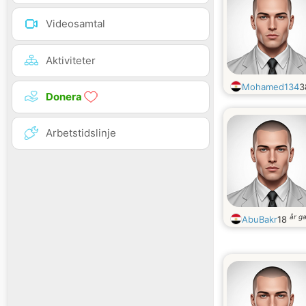
Videosamtal
Aktiviteter
Mohamed134
3
Donera
Arbetstidslinje
år g
AbuBakr
18