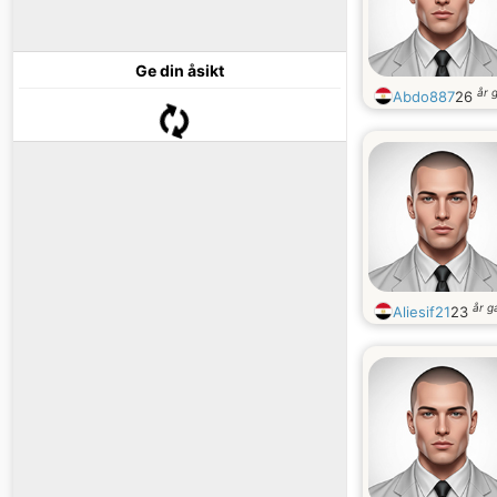
Ge din åsikt
år 
Abdo887
26
år 
Aliesif21
23