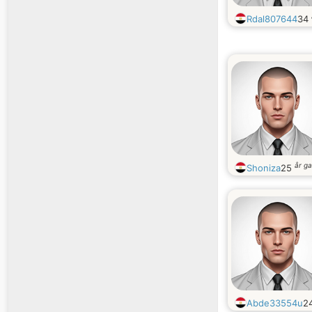
Rdal807644
34
år g
Shoniza
25
Abde33554u
2