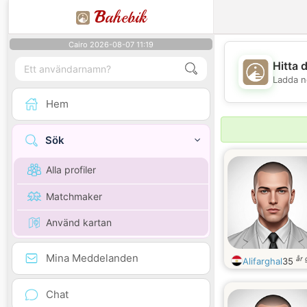
B
ahebik
Cairo 2026-08-07 11:19
Hitta 
Ladda n
Hem
Sök
Alla profiler
Matchmaker
Använd kartan
Mina Meddelanden
år
Alifarghal
35
Chat