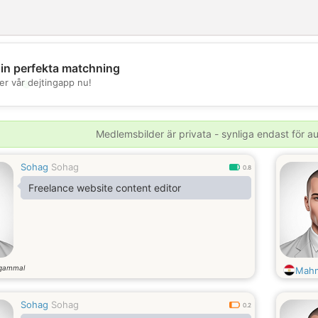
din perfekta matchning
💖
er vår dejtingapp nu!
💕
Medlemsbilder är privata - synliga endast för 
Sohag
Sohag
0.8
Freelance website content editor
 gammal
Mah
Sohag
Sohag
0.2