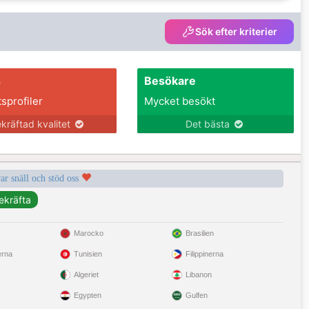
Sök efter kriterier
s
Besökare
tsprofiler
Mycket besökt
kräftad kvalitet
Det bästa
var snäll och stöd oss
Marocko
Brasilien
erna
Tunisien
Filippinerna
Algeriet
Libanon
Egypten
Gulfen