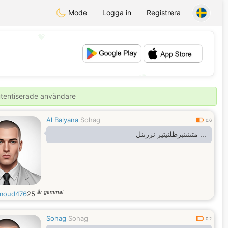
Mode
Logga in
Registrera
💖
💕
autentiserade användare
Al Balyana
Sohag
0.6
... متىنىنبرظلنيتير نزرىنل
år gammal
moud476
25
Sohag
Sohag
0.2