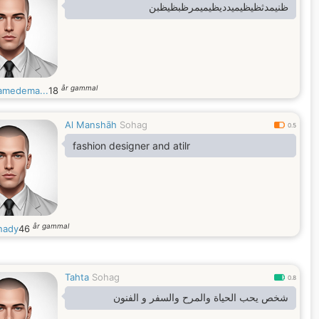
ظنيمدثظيظيميدديظيميمرظبظيظبن
år gammal
medema...
18
Al Manshāh
Sohag
0.5
fashion designer and atilr
år gammal
nady
46
Tahta
Sohag
0.8
شخص يحب الحياة والمرح والسفر و الفنون