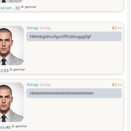
år gammal
rekram...
22
Sohag
Sohag
0.2
Hhhnbghhvvfgvcfffcbbvgggfgf
år gammal
kjh
23
Sohag
Sohag
0.2
Hhhhhhhhhhhhhhhhhhhhhhhhhhh
år gammal
ady
40