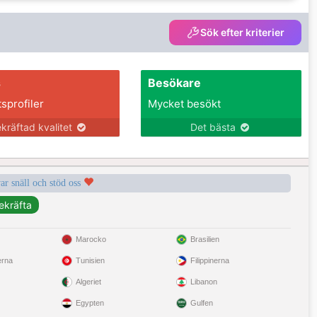
Sök efter kriterier
s
Besökare
tsprofiler
Mycket besökt
kräftad kvalitet
Det bästa
var snäll och stöd oss
Marocko
Brasilien
erna
Tunisien
Filippinerna
Algeriet
Libanon
Egypten
Gulfen