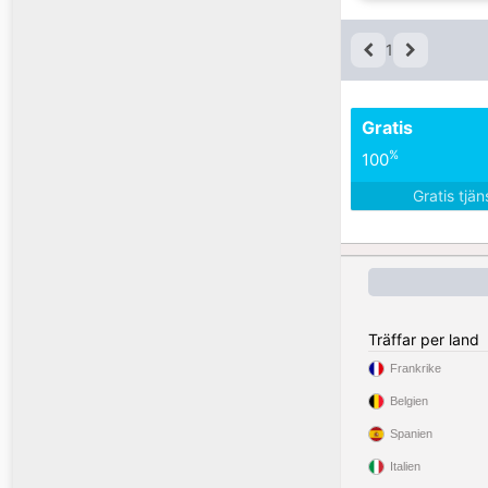
1
Gratis
%
100
Gratis tjä
Träffar per land
Frankrike
Belgien
Spanien
Italien