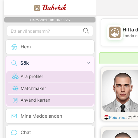
B
ahebik
Cairo 2026-08-06 15:25
Hitta 
Ladda n
Hem
Sök
Alla profiler
Matchmaker
Använd kartan
Mina Meddelanden
år
Poiutrees
21
Chat