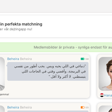
din perfekta matchning
💖
er vår dejtingapp nu!
💕
Medlemsbilder är privata - synliga endast för 
Beheira
Beheira
0.8
"دماغي في اللي بحبه وبس. بحب أطور من نفسي
في البرمجة، وأقضي وقتي في الحاجات اللي
بتبسطني. لا أكتر ولا أقل."
 gammal
Hana
Beheira
Beheira
0.5