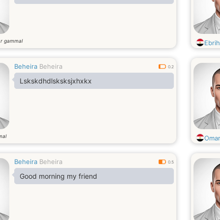
år gammal
Ebri
Beheira
Beheira
0.2
Lskskdhdlsksksjxhxkx
mal
Omar
Beheira
Beheira
0.5
Good morning my friend