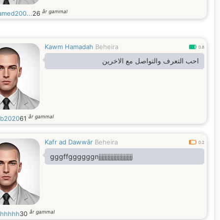
år gammal
med200...
26
Kawm Hamadah
Beheira
0.8
احب التعرف والتواصل مع الاخرين
år gammal
ib2020
61
Kafr ad Dawwār
Beheira
0.2
gggffggggggnjjjjjjjjjjjjjjjjjjjjjjj
år gammal
hhhhh
30