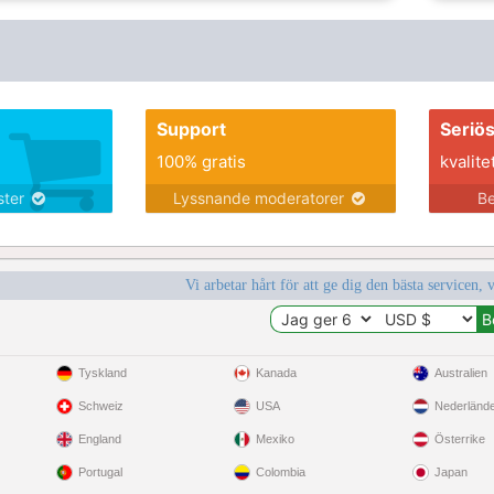
Support
Seriö
100% gratis
kvalite
nster
Lyssnande moderatorer
Be
Vi arbetar hårt för att ge dig den bästa servicen, 
Tyskland
Kanada
Australien
Schweiz
USA
Nederländ
England
Mexiko
Österrike
Portugal
Colombia
Japan