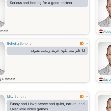
Serious and looking for a good partner
gammal
Abdo
Beheira
Beheira
0.6
انا عايز بنت تكون جريئه وبتحب تشوفه
år gammal
8
Sayv
Idku
Beheira
0.6
Funny and I love peace and quiet, nature, and
I also love video games.