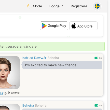
Mode
Logga in
Registrera
💖
💕
autentiserade användare
Kafr ad Dawwār
Beheira
0.8
I'm excited to make new friends
år gammal
18
19
Beheira
Beheira
0.8