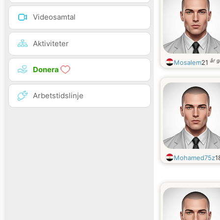
Videosamtal
Aktiviteter
år 
Mosalem
21
Donera
Arbetstidslinje
Mohamed75z
1