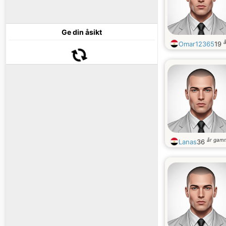
Ge din åsikt
Omar12365
19
år gam
Lanas
36