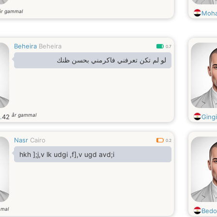
år gammal
Moha
Beheira
Beheira
0.7
لو لم تكن تعرفني فاكرمني بحسن ظنك
år gammal
.
42
Ging
Nasr
Cairo
0.2
hkh ];j,v lk udgi ,f],v ugd avd;i
mmal
Bedo