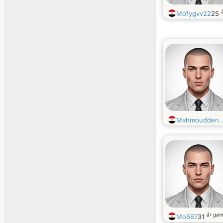
Mofygvv22
25
Mahmoudden..
år ga
Mo567
31