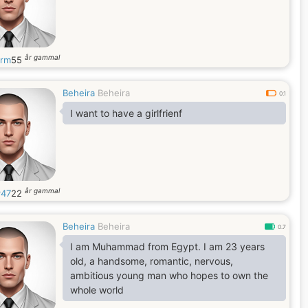
år gammal
hrm
55
Beheira
Beheira
0.1
I want to have a girlfrienf
år gammal
47
22
Beheira
Beheira
0.7
I am Muhammad from Egypt. I am 23 years
old, a handsome, romantic, nervous,
ambitious young man who hopes to own the
whole world