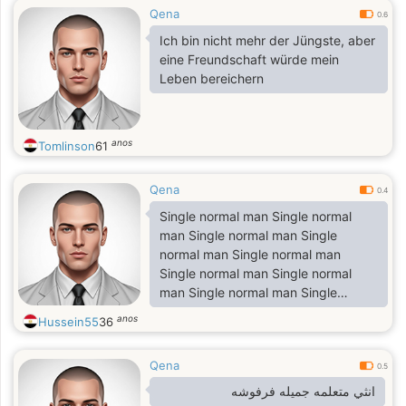
Qena
0.6
Ich bin nicht mehr der Jüngste, aber
eine Freundschaft würde mein
Leben bereichern
anos
Tomlinson
61
Qena
0.4
Single normal man Single normal
man Single normal man Single
normal man Single normal man
Single normal man Single normal
man Single normal man Single
normal man Single normal man
anos
Hussein55
36
Single normal man
Qena
0.5
انثي متعلمه جميله فرفوشه