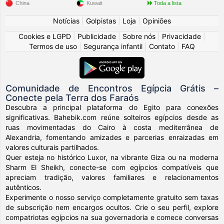
China
Kuwait
Toda a lista
Notícias
|
Golpistas
|
Loja
|
Opiniões
Cookies e LGPD
|
Publicidade
|
Sobre nós
|
Privacidade
|
Termos de uso
|
Segurança infantil
|
Contato
|
FAQ
Comunidade de Encontros Egípcia Grátis –
Conecte pela Terra dos Faraós
Descubra a principal plataforma do Egito para conexões
significativas. Bahebik.com reúne solteiros egípcios desde as
ruas movimentadas do Cairo à costa mediterrânea de
Alexandria, fomentando amizades e parcerias enraizadas em
valores culturais partilhados.
Quer esteja no histórico Luxor, na vibrante Giza ou na moderna
Sharm El Sheikh, conecte-se com egípcios compatíveis que
apreciam tradição, valores familiares e relacionamentos
autênticos.
Experimente o nosso serviço completamente gratuito sem taxas
de subscrição nem encargos ocultos. Crie o seu perfil, explore
compatriotas egípcios na sua governadoria e comece conversas