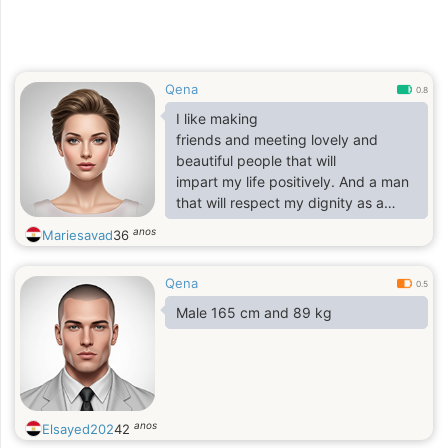
Qena
0.8
I like making
friends and meeting lovely and
beautiful people that will
impart my life positively. And a man
that will respect my dignity as a
woman
anos
Mariesavad
36
Qena
0.5
Male 165 cm and 89 kg
anos
Elsayed202
42