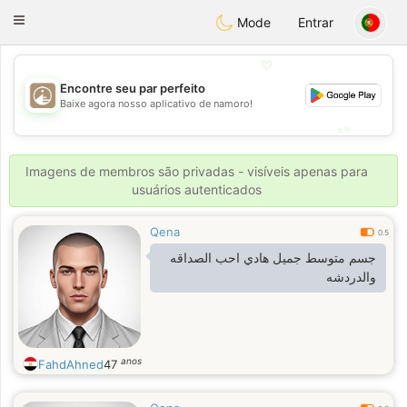
B
ahebik
Toggle
Mode
Entrar
navigation
💖
Encontre seu par perfeito
💖
Baixe agora nosso aplicativo de namoro!
💕
💕
Imagens de membros são privadas - visíveis apenas para
usuários autenticados
Qena
0.5
جسم متوسط جميل هادي احب الصداقه
والدردشه
anos
FahdAhned
47