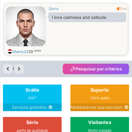
Qena
0.6
I love calmness and solitude.
anos
Mamo33
29
1
Pesquisar por critérios
Grátis
Suporte
%
100
100% grátis
Serviços gratuitos
Moderadores que escutam
Sério
Visitantes
perfis de qualidade
Muito visitado