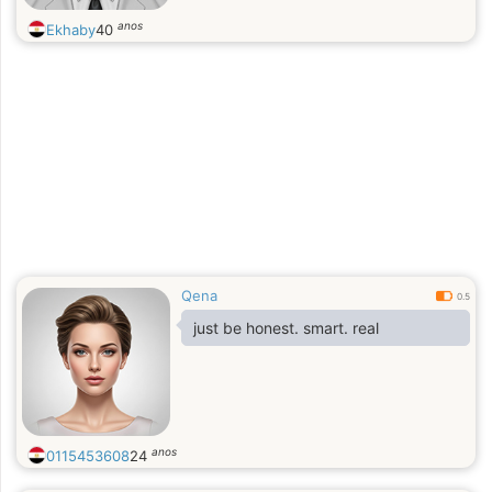
anos
Ekhaby
40
Qena
0.5
just be honest. smart. real
anos
0115453608
24