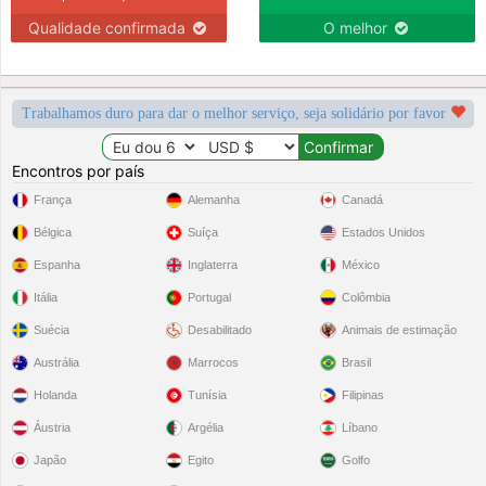
Qualidade confirmada
O melhor
Trabalhamos duro para dar o melhor serviço, seja solidário por favor
Encontros por país
França
Alemanha
Canadá
Bélgica
Suíça
Estados Unidos
Espanha
Inglaterra
México
Itália
Portugal
Colômbia
Suécia
Desabilitado
Animais de estimação
Austrália
Marrocos
Brasil
Holanda
Tunísia
Filipinas
Áustria
Argélia
Líbano
Japão
Egito
Golfo