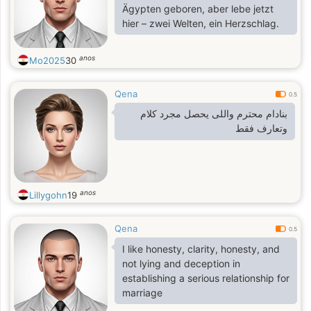
Ägypten geboren, aber lebe jetzt
hier – zwei Welten, ein Herzschlag.
anos
Mo2025
30
Qena
0.5
بنادام محترم واللى يحصل مجرد كلام
وتعارف فقط
anos
Lillygohn
19
Qena
0.5
I like honesty, clarity, honesty, and
not lying and deception in
establishing a serious relationship for
marriage