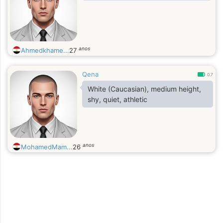
anos
Ahmedkhame...
27
Qena
0.7
White (Caucasian), medium height,
shy, quiet, athletic
anos
MohamedMam...
26