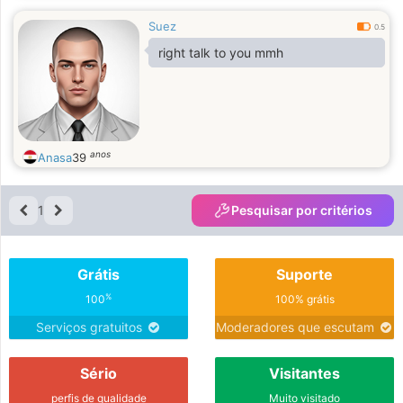
Suez
0.5
right talk to you mmh
anos
Anasa
39
1
Pesquisar por critérios
Grátis
Suporte
%
100
100% grátis
Serviços gratuitos
Moderadores que escutam
Sério
Visitantes
perfis de qualidade
Muito visitado