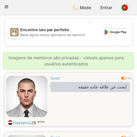
B
ahebik
Toggle
Mode
Entrar
navigation
💖
Encontre seu par perfeito
💖
Baixe agora nosso aplicativo de namoro!
💕
💕
Imagens de membros são privadas - visíveis apenas para
usuários autenticados
Suez
0.6
ابحث عن علاقه جاده حقيقه
anos
Hassanss
28