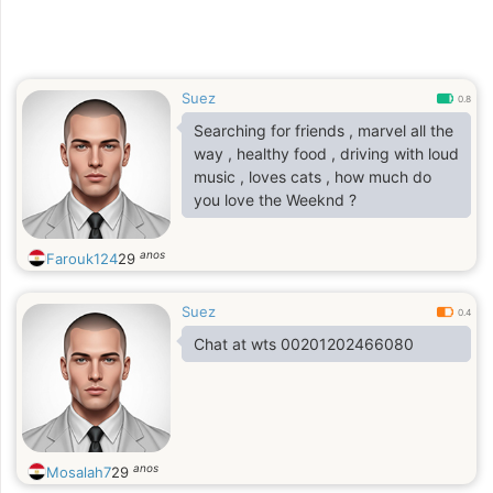
Suez
0.8
Searching for friends , marvel all the
way , healthy food , driving with loud
music , loves cats , how much do
you love the Weeknd ?
anos
Farouk124
29
Suez
0.4
Chat at wts 00201202466080
anos
Mosalah7
29