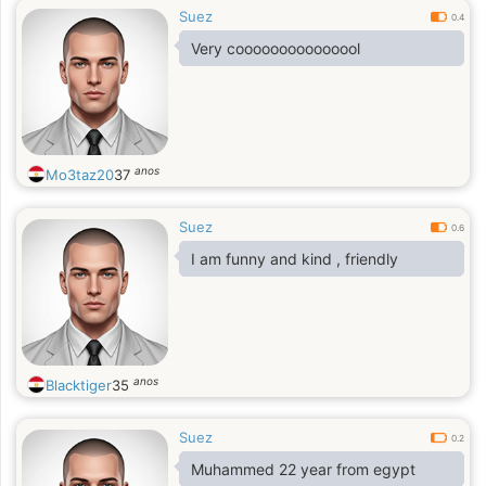
Suez
0.4
Very cooooooooooooool
anos
Mo3taz20
37
Suez
0.6
I am funny and kind , friendly
anos
Blacktiger
35
Suez
0.2
Muhammed 22 year from egypt