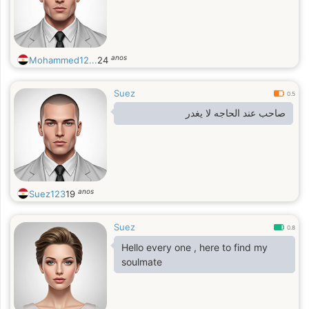
anos
Mohammed12...
24
Suez
0.5
صاحب عند الحاجه لا يغدر
anos
Suez123
19
Suez
0.8
Hello every one , here to find my
soulmate