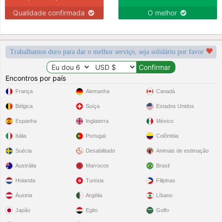
Qualidade confirmada
O melhor
Trabalhamos duro para dar o melhor serviço, seja solidário por favor
Encontros por país
França
Alemanha
Canadá
Bélgica
Suíça
Estados Unidos
Espanha
Inglaterra
México
Itália
Portugal
Colômbia
Suécia
Desabilitado
Animais de estimação
Austrália
Marrocos
Brasil
Holanda
Tunísia
Filipinas
Áustria
Argélia
Líbano
Japão
Egito
Golfo