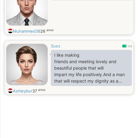
anos
Muhammed38
26
Suez
0.8
I like making
friends and meeting lovely and
beautiful people that will
impart my life positively.And a man
that will respect my dignity as a
woman
anos
Ashleybur
37