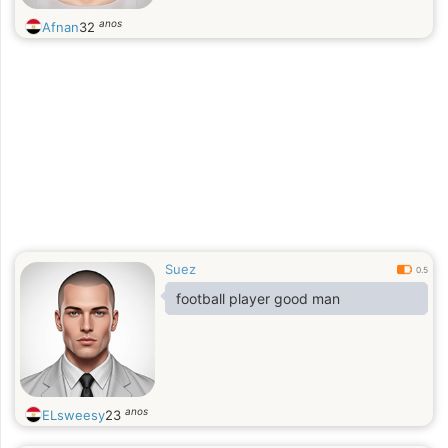
anos
Afnan
32
Suez
0.5
football player good man
anos
ELsweesy
23