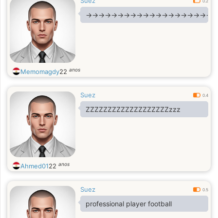
Suez
0.2
→→→→→→→→→→→→→→→→→→→→m
anos
Memomagdy
22
Suez
0.4
ZZZZZZZZZZZZZZZZZZZzzz
anos
Ahmed01
22
Suez
0.5
professional player football