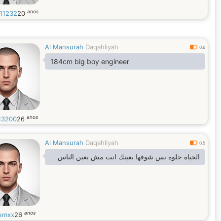
anos
11232
20
Al Mansurah
Daqahliyah
0.6
184cm big boy engineer
anos
13200
26
Al Mansurah
Daqahliyah
0.5
الحياه حلوه بس شوفها بعينك انت مش بعين الناس
anos
emxx
26