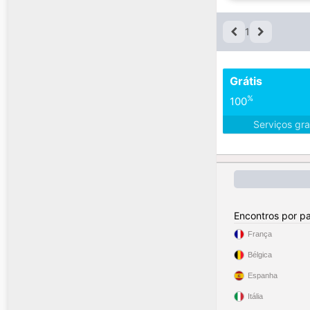
1
Grátis
%
100
Serviços gra
Encontros por pa
França
Bélgica
Espanha
Itália