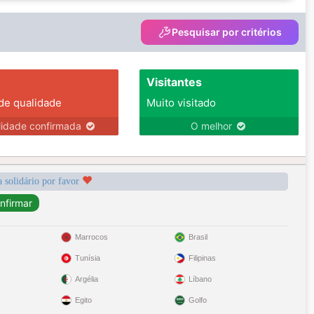
Pesquisar por critérios
Visitantes
 de qualidade
Muito visitado
lidade confirmada
O melhor
a solidário por favor
Marrocos
Brasil
Tunísia
Filipinas
Argélia
Líbano
Egito
Golfo