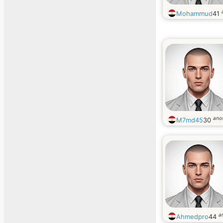
Mohammud
41
ano
M7md45
30
a
Ahmedpro
44