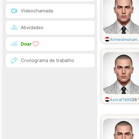
Videochamada
Atividades
Ahmedmoham..
Doar
Cronograma de trabalho
Ashraf1999
26