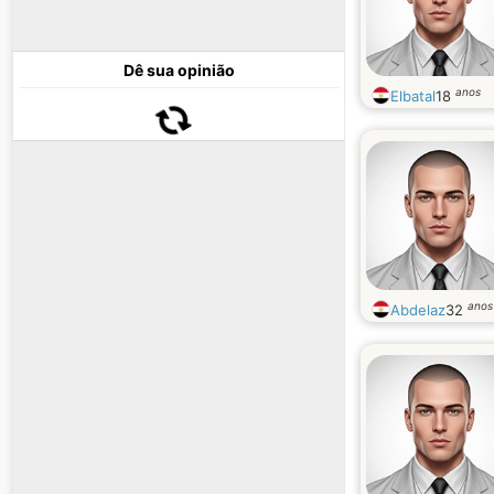
Dê sua opinião
anos
Elbatal
18
anos
Abdelaz
32