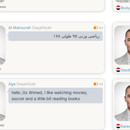
anos
Body
Al Mansurah
Daqahliyah
0.5
رياضى وزنى ٩٥ طولى ١٧٨
s
Sasa
Aga
Daqahliyah
0.5
hello ,Itz Ahmed, I like watching movies,
soccer and a little bit reading books
nos
Kare