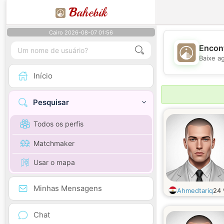
B
ahebik
Cairo 2026-08-07 01:56
Encont
Baixe a
Início
Pesquisar
Todos os perfis
Matchmaker
Usar o mapa
Minhas Mensagens
Ahmedtariq
24
Chat