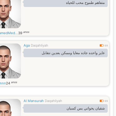
متفاهم طموح محب للحياه
anos
medMed...
39
Aga
Daqahliyah
0.5
عايز واحده جاده معايا وممكن بعدين نتقابل
anos
nnn
24
Al Mansurah
Daqahliyah
0.5
شقيان يخواتي بس كسبان