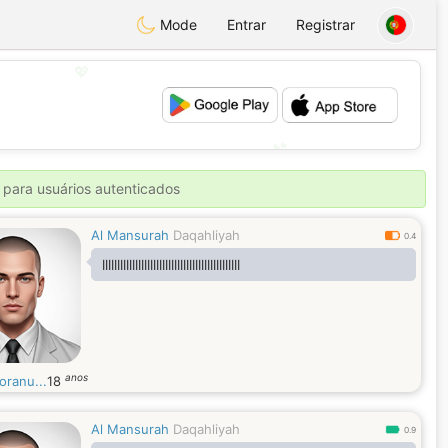
Mode
Entrar
Registrar
💖
💕
 para usuários autenticados
Al Mansurah
Daqahliyah
0.4
llllllllllllllllllllllllllllllllllllllllllllll
anos
oranu...
18
Al Mansurah
Daqahliyah
0.9