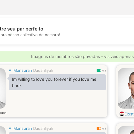
re seu par perfeito
💖
gora nosso aplicativo de namoro!
💕
Imagens de membros são privadas - visíveis apenas
Al Mansurah
Daqahliyah
0.8
Im willing to love you forever if you love me
back
anos
Elost
Al Mansurah
Daqahliyah
0.4