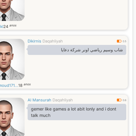
anos
kl
24
Dikirnis
Daqahliyah
0.5
شاب وسيم رياضي اونر شركة دعايا
anos
oud171...
18
Al Mansurah
Daqahliyah
0.6
gemer like games a lot abit lonly and i dont
talk much