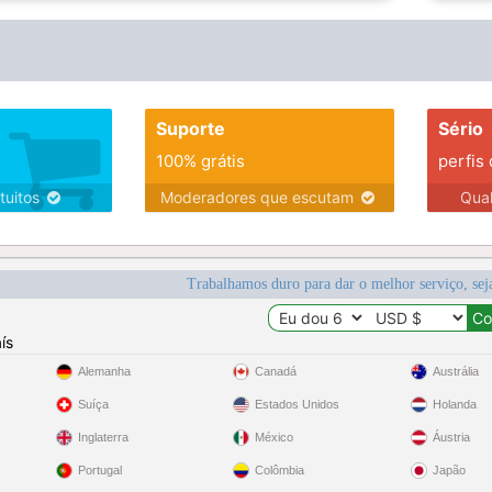
Suporte
Sério
100% grátis
perfis
tuitos
Moderadores que escutam
Qua
Trabalhamos duro para dar o melhor serviço, sej
ís
Alemanha
Canadá
Austrália
Suíça
Estados Unidos
Holanda
Inglaterra
México
Áustria
Portugal
Colômbia
Japão