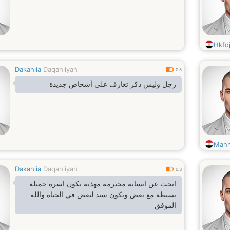
Hkfdj
Dakahlia
Daqahliyah
0.5
رجل وليس ذكر تعارف على أشخاص جديدة
Mahm
Dakahlia
Daqahliyah
0.3
ابحث عن انسانة محترمة مهذبة نكون اسرة جميلة
بسيطة مع بعض ونكون سند لبعض في الحياة والله
الموفق