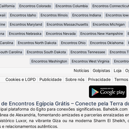
California
Encontros Colorado
Encontros Columbia
Encontros Connecticu
waii
Encontros Idaho
Encontros Illinois
Encontros Indiana
Encontros Iow
ine
Encontros Maryland
Encontros Massachusetts
Encontros Michigan
ana
Encontros Nebraska
Encontros Nevada
Encontros New Hampshire
Carolina
Encontros North Dakota
Encontros Ohio
Encontros Oklahoma
South Carolina
Encontros South Dakota
Encontros Tennessee
Encontros 
Encontros Washington
Encontros West Virginia
Encontro
Notícias
|
Golpistas
|
Loja
|
O
Cookies e LGPD
|
Publicidade
|
Sobre nós
|
Privacidade
|
Termos
e Encontros Egípcia Grátis – Conecte pela Terra d
ipal plataforma do Egito para conexões significativas. Bahebik.com
ânea de Alexandria, fomentando amizades e parcerias enraizadas em 
histórico Luxor, na vibrante Giza ou na moderna Sharm El Sheikh,
s e relacionamentos autênticos.