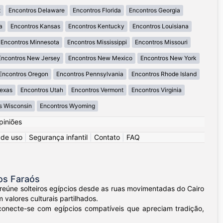
t
Encontros Delaware
Encontros Florida
Encontros Georgia
a
Encontros Kansas
Encontros Kentucky
Encontros Louisiana
Encontros Minnesota
Encontros Mississippi
Encontros Missouri
Encontros New Jersey
Encontros New Mexico
Encontros New York
Encontros Oregon
Encontros Pennsylvania
Encontros Rhode Island
Texas
Encontros Utah
Encontros Vermont
Encontros Virginia
s Wisconsin
Encontros Wyoming
piniões
 de uso
|
Segurança infantil
|
Contato
|
FAQ
os Faraós
 reúne solteiros egípcios desde as ruas movimentadas do Cairo
valores culturais partilhados.
 conecte-se com egípcios compatíveis que apreciam tradição,