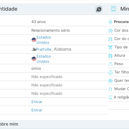
ntidade
Minh
43 anos
Procura
Relacionamento sério
Cor dos
Estados
Cor do 
Unidos
Tipo de
Alabama
Prattville
,
Altura
Estados
Unidos
Peso
único
Ter filh
Não especificado
Quer ter
Não especificado
Mudar C
Não especificado
A religiã
Entrar
Entrar
obre mim