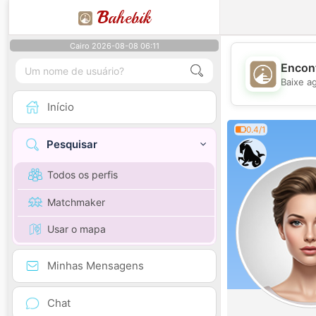
B
ahebik
Cairo 2026-08-08 06:11
Encont
Baixe a
Início
0.4/1
Pesquisar
Todos os perfis
Matchmaker
Usar o mapa
Minhas Mensagens
Chat