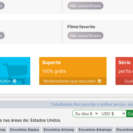
do
Não especificado
Filme favorito
do
Não especificado
Suporte
Sério
100% grátis
perfis
tuitos
Moderadores que escutam
Qua
Trabalhamos duro para dar o melhor serviço, sej
os nas áreas de: Estados Unidos
ama
Encontros Alaska
Encontros Arizona
Encontros Arkansas
Encontros