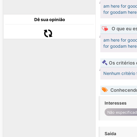
am here for goo
for goodam here
Dê sua opinião
O que eu es
am here for goo
for goodam here
Os critérios
Nenhum critério 
Conhecendo
Interesses
Não especifica
Saída