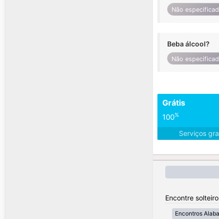
Não especifica
Beba álcool?
Não especifica
Grátis
%
100
Serviços gra
Encontre solteir
Encontros Alab