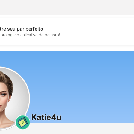
re seu par perfeito
💖
gora nosso aplicativo de namoro!
💕
Katie4u
0