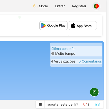
Mode
Entrar
Registrar
💖
💕
última conexão
Muito tempo
4 Visualizações |
0 Comentários
reportar este perfil?
1