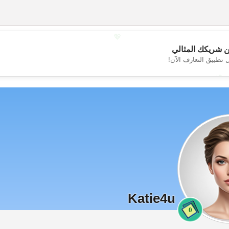
💖
 شريكك المثالي
 تطبيق التعارف الآن!
💕
Katie4u
0