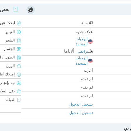
بعض ا
43 سنة
ابحث عن
علاقة جدية
العينين
الولايات
الشعر
المتحدة
الجسم
ألاباما
براتفيل
،
الطول / ا
الولايات
المتحدة
الوزن
أعزب
إمتلاك أط
لم تقدم
نية بإنجا
لم تقدم
نقل السكن
لم تقدم
الديانة
تسجيل الدخول
تسجيل الدخول
 بي