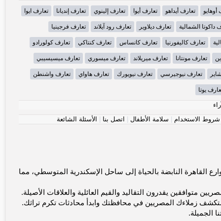
 أوهايو
تعارف أيداهو
تعارف أيوا
تعارف إلينوي
تعارف إنديانا
تعارف ايوا
 داكوتا الشمالية
تعارف ديلاوير
تعارف رود آيلاند
تعارف فرجينيا
لية
تعارف كاليفورنيا
تعارف كانساس
تعارف كنتاكي
تعارف كولورادو
ين
تعارف مونتانا
تعارف ميريلاند
تعارف ميسوري
تعارف ميسيسيبي
شاير
تعارف نيوجيرسي
تعارف نيويورك
تعارف هاواي
تعارف واشنطن
عارف يوتا
راء
شروط الاستخدام
|
سلامة الأطفال
|
اتصل بنا
|
الأسئلة الشائعة
ة. يجمع Bahebik.com العزاب المصريين من شوارع القاهرة النابضة بالحياة إلى ساحل الإسكندرية المتوسطي، مما
يين متوافقين يقدرون التقاليد والقيم العائلية والعلاقات الأصيلة.
تكشف زملاءك المصريين في محافظتك وابدأ محادثات تكرم تراثك.
ا الجميلة.