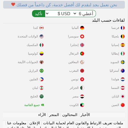
نحن نعمل بجد لنقدم لك أفضل خدمة، كن داعماً من فضلك
لقاءات حسب البلد
فرنسا
ألمانيا
كندا
بلجيكا
سويسرا
الولايات المتحدة
إسبانيا
إنجلترا
المكسيك
إيطاليا
البرتغال
كولومبيا
السويد
المعاقين
الحيوانات الأليفة
أستراليا
المغرب
البرازيل
هولندا
تونس
الفلبين
النمسا
الجزائر
لبنان
اليابان
مصر
الخليج
الصين
الكويت
جميع القائمة
الأخبار
|
المحتالون
|
المتجر
|
الآراء
ملفات تعريف الارتباط والقانون العام لحماية البيانات
|
الإعلان
|
معلومات عنا
|