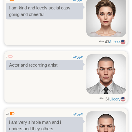
I am kind and lovely social easy
going and cheerful
سنة
43
Allissa
جورجيا
0
Actor and recording artist
سنة
34
Lilcory
جورجيا
0.4
i am very simple man and i
understand they others