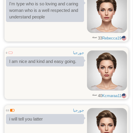
I'm type who is so loving and caring
movies, wind surfing, marine,
woman who is a well respected and
swimming,
understand people
سنة
33
Rebecca19
جورجيا
0
I am nice and kind and easy going.
سنة
40
Kcmaraa11
جورجيا
0.5
i will tell you latter