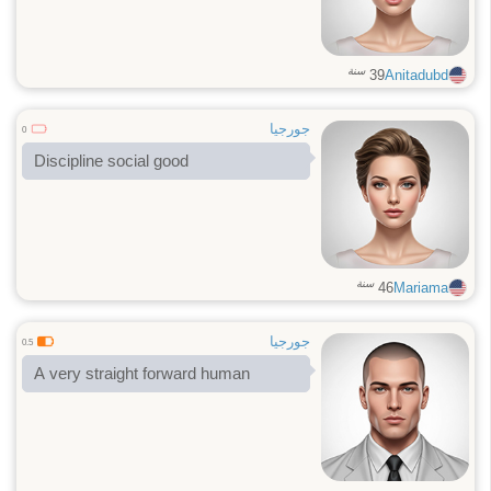
سنة
39
Anitadubd
جورجيا
0
Discipline social good
سنة
46
Mariama
جورجيا
0.5
A very straight forward human