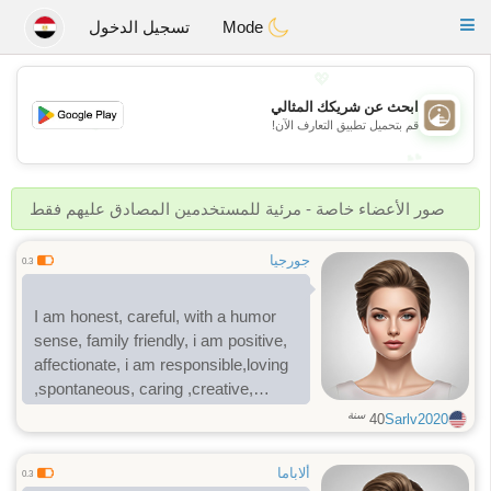
B
ahebik
Toggle
Mode
تسجيل الدخول
navigation
💖
ابحث عن شريكك المثالي
💖
قم بتحميل تطبيق التعارف الآن!
💕
💕
صور الأعضاء خاصة - مرئية للمستخدمين المصادق عليهم فقط
جورجيا
0.3
I am honest, careful, with a humor
sense, family friendly, i am positive,
affectionate, i am responsible,loving
,spontaneous, caring ,creative,
understanding and hardworking
سنة
40
Sarlv2020
woman.
my hobby and interests in life include
ألاباما
0.3
cooking, reading, creativity, watching