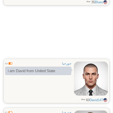
سنة
35
Blues
جورجيا
0.4
i am David from United State
سنة
60
David147
جورجيا
0.1