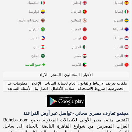
إسبانيا
إنجلترا
المكسيك
إيطاليا
البرتغال
كولومبيا
السويد
المعاقين
الحيوانات الأليفة
أستراليا
المغرب
البرازيل
هولندا
تونس
الفلبين
النمسا
الجزائر
لبنان
اليابان
مصر
الخليج
الصين
الكويت
جميع القائمة
الأخبار
|
المحتالون
|
المتجر
|
الآراء
ملفات تعريف الارتباط والقانون العام لحماية البيانات
|
الإعلان
|
معلومات عنا
|
الخصوصية
|
شروط الاستخدام
|
سلامة الأطفال
|
اتصل بنا
|
الأسئلة الشائعة
مجتمع تعارف مصري مجاني - تواصل عبر أرض الفراعنة
اكتشف منصة مصر الأولى للاتصالات المعنوية. يجمع Bahebik.com
العزاب المصريين من شوارع القاهرة النابضة بالحياة إلى ساحل