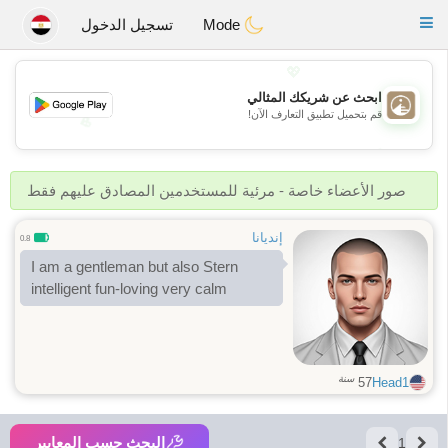
B
ahebik
Toggle
Mode
تسجيل الدخول
navigation
💖
ابحث عن شريكك المثالي
قم بتحميل تطبيق التعارف الآن!
💖
💕
💕
صور الأعضاء خاصة - مرئية للمستخدمين المصادق عليهم فقط
إنديانا
0.8
I am a gentleman but also Stern
intelligent fun-loving very calm
سنة
57
Head1
البحث حسب المعايير
1