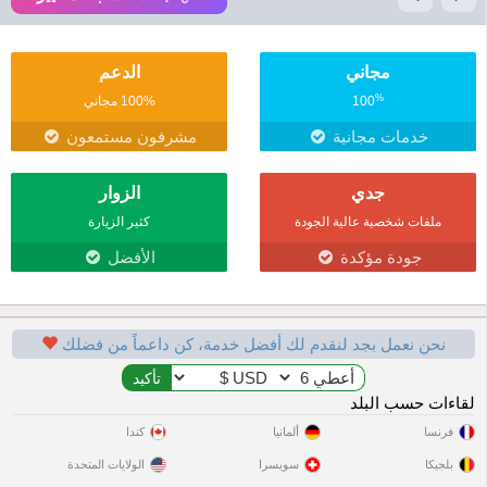
مجاني
الدعم
%
100
100% مجاني
خدمات مجانية
مشرفون مستمعون
جدي
الزوار
ملفات شخصية عالية الجودة
كثير الزيارة
جودة مؤكدة
الأفضل
نحن نعمل بجد لنقدم لك أفضل خدمة، كن داعماً من فضلك
لقاءات حسب البلد
فرنسا
ألمانيا
كندا
بلجيكا
سويسرا
الولايات المتحدة