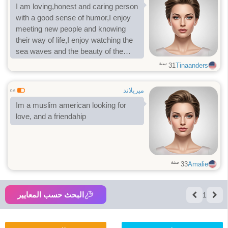
I am loving,honest and caring person
with a good sense of humor,I enjoy
meeting new people and knowing
their way of life,I enjoy watching the
sea waves and the beauty of the
mountains and everything that nature
سنة
31
Tinaanders
has to offer
ميريلاند
0.6
Im a muslim american looking for
love, and a friendahip
سنة
33
Amalie
البحث حسب المعايير
1