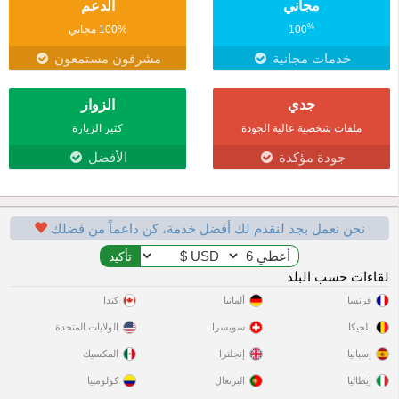
مجاني
الدعم
%
100
100% مجاني
خدمات مجانية
مشرفون مستمعون
جدي
الزوار
ملفات شخصية عالية الجودة
كثير الزيارة
جودة مؤكدة
الأفضل
نحن نعمل بجد لنقدم لك أفضل خدمة، كن داعماً من فضلك
لقاءات حسب البلد
فرنسا
ألمانيا
كندا
بلجيكا
سويسرا
الولايات المتحدة
إسبانيا
إنجلترا
المكسيك
إيطاليا
البرتغال
كولومبيا