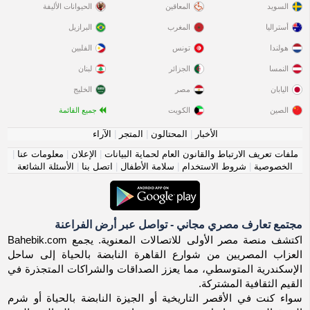
السويد
المعاقين
الحيوانات الأليفة
أستراليا
المغرب
البرازيل
هولندا
تونس
الفلبين
النمسا
الجزائر
لبنان
اليابان
مصر
الخليج
الصين
الكويت
جميع القائمة
الأخبار
|
المحتالون
|
المتجر
|
الآراء
ملفات تعريف الارتباط والقانون العام لحماية البيانات
|
الإعلان
|
معلومات عنا
|
الخصوصية
|
شروط الاستخدام
|
سلامة الأطفال
|
اتصل بنا
|
الأسئلة الشائعة
مجتمع تعارف مصري مجاني - تواصل عبر أرض الفراعنة
اكتشف منصة مصر الأولى للاتصالات المعنوية. يجمع Bahebik.com
العزاب المصريين من شوارع القاهرة النابضة بالحياة إلى ساحل
الإسكندرية المتوسطي، مما يعزز الصداقات والشراكات المتجذرة في
القيم الثقافية المشتركة.
سواء كنت في الأقصر التاريخية أو الجيزة النابضة بالحياة أو شرم