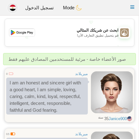
B
ahebik
Toggle
Mode
تسجيل الدخول
navigation
💖
ابحث عن شريكك المثالي
قم بتحميل تطبيق التعارف الآن!
💖
💕
💕
صور الأعضاء خاصة - مرئية للمستخدمين المصادق عليهم فقط
ميريلاند
0
I am an honest and sincere girl with
a good heart, I am simple, loving,
caring, calm, kind, loyal, respectful,
intelligent, decent, responsible,
faithful and God fearing.
سنة
35
Janice900
ميريلاند
0.5