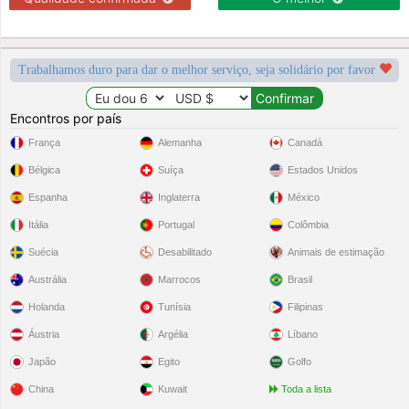
Trabalhamos duro para dar o melhor serviço, seja solidário por favor
Encontros por país
França
Alemanha
Canadá
Bélgica
Suíça
Estados Unidos
Espanha
Inglaterra
México
Itália
Portugal
Colômbia
Suécia
Desabilitado
Animais de estimação
Austrália
Marrocos
Brasil
Holanda
Tunísia
Filipinas
Áustria
Argélia
Líbano
Japão
Egito
Golfo
China
Kuwait
Toda a lista