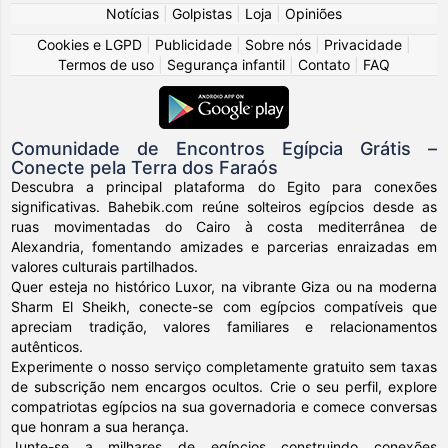
Notícias
|
Golpistas
|
Loja
|
Opiniões
Cookies e LGPD
|
Publicidade
|
Sobre nós
|
Privacidade
|
Termos de uso
|
Segurança infantil
|
Contato
|
FAQ
Comunidade de Encontros Egípcia Grátis –
Conecte pela Terra dos Faraós
Descubra a principal plataforma do Egito para conexões
significativas. Bahebik.com reúne solteiros egípcios desde as
ruas movimentadas do Cairo à costa mediterrânea de
Alexandria, fomentando amizades e parcerias enraizadas em
valores culturais partilhados.
Quer esteja no histórico Luxor, na vibrante Giza ou na moderna
Sharm El Sheikh, conecte-se com egípcios compatíveis que
apreciam tradição, valores familiares e relacionamentos
autênticos.
Experimente o nosso serviço completamente gratuito sem taxas
de subscrição nem encargos ocultos. Crie o seu perfil, explore
compatriotas egípcios na sua governadoria e comece conversas
que honram a sua herança.
Junte-se a milhares de egípcios construindo conexões