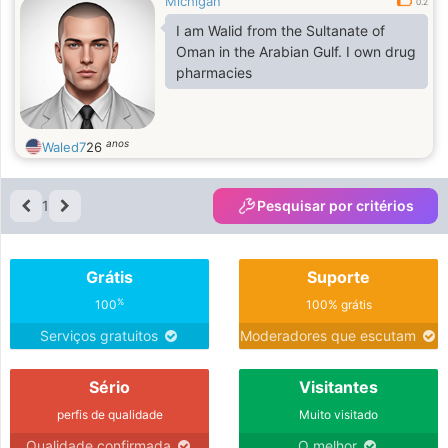
Michigan
0.2
I am Walid from the Sultanate of
Oman in the Arabian Gulf. I own drug
pharmacies
anos
Waled7
26
1
Pesquisar por critérios
Grátis
Suporte
%
100
100% grátis
Serviços gratuitos
Moderadores que escutam
Sério
Visitantes
perfis de qualidade
Muito visitado
Qualidade confirmada
O melhor