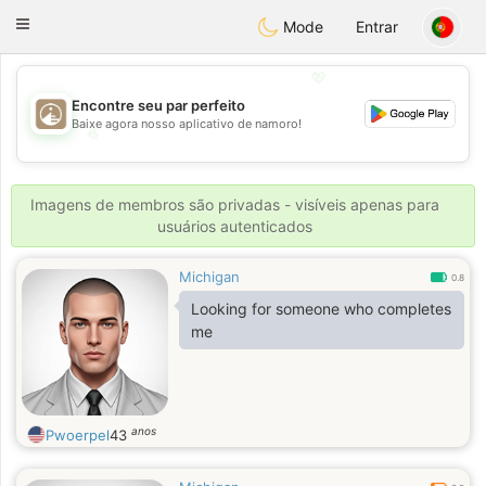
B
ahebik
Toggle
Mode
Entrar
navigation
💖
Encontre seu par perfeito
Baixe agora nosso aplicativo de namoro!
💖
💕
💕
Imagens de membros são privadas - visíveis apenas para
usuários autenticados
Michigan
0.8
Looking for someone who completes
me
anos
Pwoerpel
43