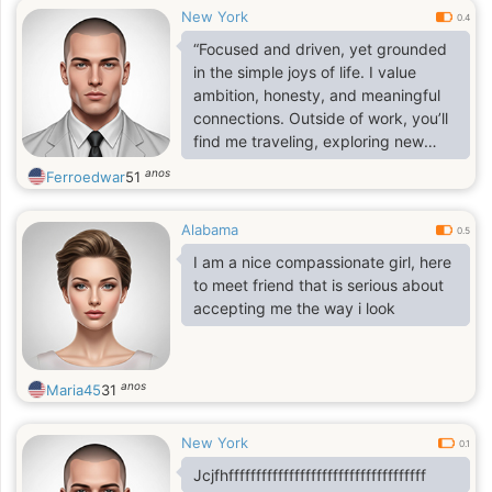
New York
0.4
“Focused and driven, yet grounded
in the simple joys of life. I value
ambition, honesty, and meaningful
connections. Outside of work, you’ll
find me traveling, exploring new
cuisines, or enjoying cultural events.
anos
Ferroedwar
51
I believe in mutual respect, great
conversations, and building
Alabama
something real with someone mature
0.5
and confident.”
I am a nice compassionate girl, here
to meet friend that is serious about
accepting me the way i look
anos
Maria45
31
New York
0.1
Jcjfhffffffffffffffffffffffffffffffffffff