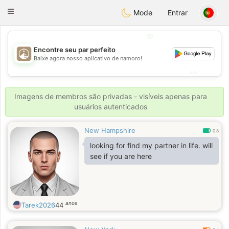
B
ahebik
Toggle
Mode
Entrar
navigation
💖
Encontre seu par perfeito
💖
Baixe agora nosso aplicativo de namoro!
💕
💕
Imagens de membros são privadas - visíveis apenas para
usuários autenticados
New Hampshire
0.8
looking for find my partner in life. will
see if you are here
anos
Tarek2026
44