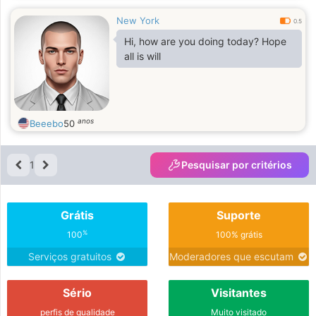
New York
0.5
Hi, how are you doing today? Hope
all is will
anos
Beeebo
50
1
Pesquisar por critérios
Grátis
Suporte
%
100
100% grátis
Serviços gratuitos
Moderadores que escutam
Sério
Visitantes
perfis de qualidade
Muito visitado