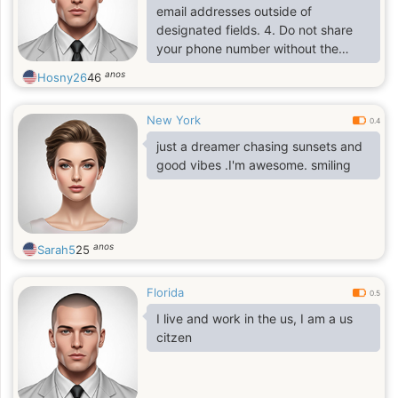
email addresses outside of
designated fields. 4. Do not share
your phone number without the
other party’s consent.
anos
Hosny26
46
New York
0.4
just a dreamer chasing sunsets and
good vibes .I'm awesome. smiling
anos
Sarah5
25
Florida
0.5
I live and work in the us, I am a us
citzen