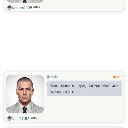
anos
Kariem10
25
Illinois
0.5
Kind, sincere, loyal, non-smoker, one
woman man.
anos
Vlad111
52