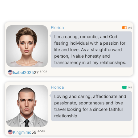
Florida
0.5
I'm a caring, romantic, and God-
fearing individual with a passion for
life and love. As a straightforward
person, I value honesty and
transparency in all my relationships.
anos
Isabel2025
27
Florida
0.8
Loving and caring, affectionate and
passionate, spontaneous and love
travel looking for a sincere faithful
relationship.
anos
Kingmimo
59