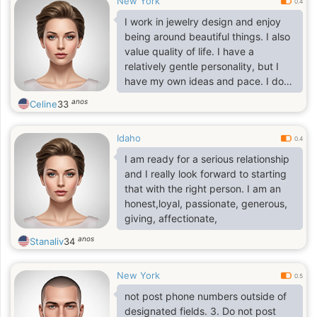
New York
0.4
I work in jewelry design and enjoy
being around beautiful things. I also
value quality of life. I have a
relatively gentle personality, but I
have my own ideas and pace. I don't
like superficial relationships and
anos
Celine
33
appreciate a relationship based on
mutual respect, communication, and
Idaho
boundaries. I hope to meet someone
0.4
mature, responsible, and who also
I am ready for a serious relationship
knows how to enjoy life. If we click,
and I really look forward to starting
we can develop a relationship
that with the right person. I am an
gradually.
honest,loyal, passionate, generous,
giving, affectionate,
anos
Stanaliv
34
New York
0.5
not post phone numbers outside of
designated fields. 3. Do not post