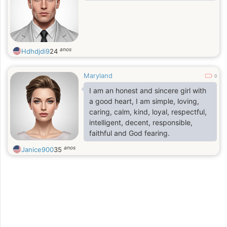
anos
Hdhdjdi9
24
Maryland
0
I am an honest and sincere girl with
a good heart, I am simple, loving,
caring, calm, kind, loyal, respectful,
intelligent, decent, responsible,
faithful and God fearing.
anos
Janice900
35