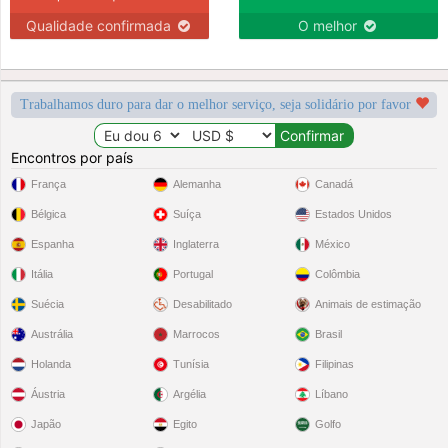
Qualidade confirmada
O melhor
Trabalhamos duro para dar o melhor serviço, seja solidário por favor
Encontros por país
França
Alemanha
Canadá
Bélgica
Suíça
Estados Unidos
Espanha
Inglaterra
México
Itália
Portugal
Colômbia
Suécia
Desabilitado
Animais de estimação
Austrália
Marrocos
Brasil
Holanda
Tunísia
Filipinas
Áustria
Argélia
Líbano
Japão
Egito
Golfo