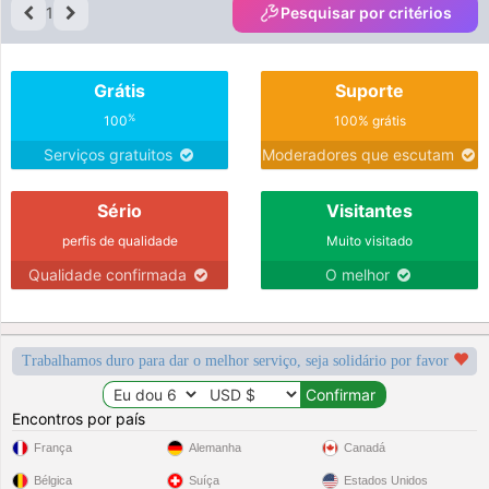
1
Pesquisar por critérios
Grátis
Suporte
%
100
100% grátis
Serviços gratuitos
Moderadores que escutam
Sério
Visitantes
perfis de qualidade
Muito visitado
Qualidade confirmada
O melhor
Trabalhamos duro para dar o melhor serviço, seja solidário por favor
Encontros por país
França
Alemanha
Canadá
Bélgica
Suíça
Estados Unidos