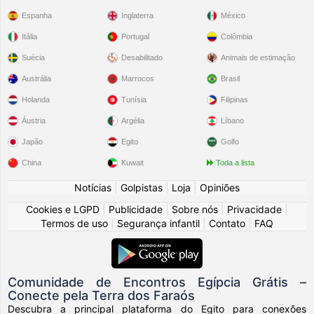
Espanha
Inglaterra
México
Itália
Portugal
Colômbia
Suécia
Desabilitado
Animais de estimação
Austrália
Marrocos
Brasil
Holanda
Tunísia
Filipinas
Áustria
Argélia
Líbano
Japão
Egito
Golfo
China
Kuwait
Toda a lista
Notícias
|
Golpistas
|
Loja
|
Opiniões
Cookies e LGPD
|
Publicidade
|
Sobre nós
|
Privacidade
|
Termos de uso
|
Segurança infantil
|
Contato
|
FAQ
Comunidade de Encontros Egípcia Grátis –
Conecte pela Terra dos Faraós
Descubra a principal plataforma do Egito para conexões