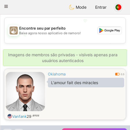
B
ahebik
Toggle
Mode
Entrar
navigation
💖
Encontre seu par perfeito
Baixe agora nosso aplicativo de namoro!
💖
💕
💕
Imagens de membros são privadas - visíveis apenas para
usuários autenticados
Oklahoma
0.3
L'amour fait des miracles
anos
Vanfank
29