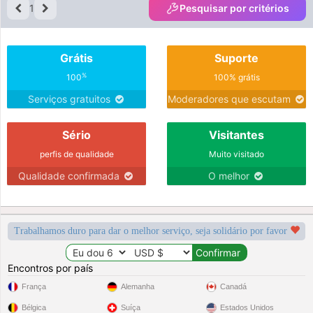
1
Pesquisar por critérios
Grátis
Suporte
%
100
100% grátis
Serviços gratuitos
Moderadores que escutam
Sério
Visitantes
perfis de qualidade
Muito visitado
Qualidade confirmada
O melhor
Trabalhamos duro para dar o melhor serviço, seja solidário por favor
Encontros por país
França
Alemanha
Canadá
Bélgica
Suíça
Estados Unidos