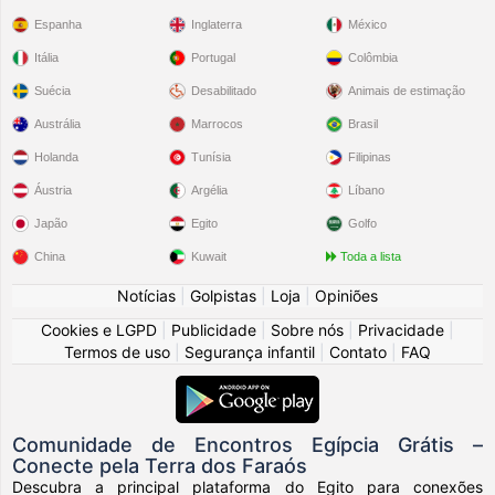
Espanha
Inglaterra
México
Itália
Portugal
Colômbia
Suécia
Desabilitado
Animais de estimação
Austrália
Marrocos
Brasil
Holanda
Tunísia
Filipinas
Áustria
Argélia
Líbano
Japão
Egito
Golfo
China
Kuwait
Toda a lista
Notícias
|
Golpistas
|
Loja
|
Opiniões
Cookies e LGPD
|
Publicidade
|
Sobre nós
|
Privacidade
|
Termos de uso
|
Segurança infantil
|
Contato
|
FAQ
Comunidade de Encontros Egípcia Grátis –
Conecte pela Terra dos Faraós
Descubra a principal plataforma do Egito para conexões