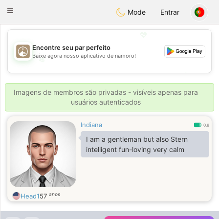
B
ahebik
Toggle
Mode
Entrar
navigation
💖
Encontre seu par perfeito
Baixe agora nosso aplicativo de namoro!
💖
💕
💕
Imagens de membros são privadas - visíveis apenas para
usuários autenticados
Indiana
0.8
I am a gentleman but also Stern
intelligent fun-loving very calm
anos
Head1
57