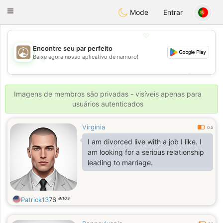
B
ahebik
Toggle
Mode
Entrar
navigation
💖
Encontre seu par perfeito
Baixe agora nosso aplicativo de namoro!
💖
💕
💕
Imagens de membros são privadas - visíveis apenas para
usuários autenticados
Virginia
0.5
I am divorced live with a job I like. I
am looking for a serious relationship
leading to marriage.
anos
Patrick13
76