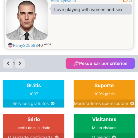
Pennsylvania
0.1
Love playing with women and sex
anos
Ramy225588
40
1
Pesquisar por critérios
Grátis
Suporte
%
100
100% grátis
Serviços gratuitos
Moderadores que escutam
Sério
Visitantes
perfis de qualidade
Muito visitado
Qualidade confirmada
O melhor