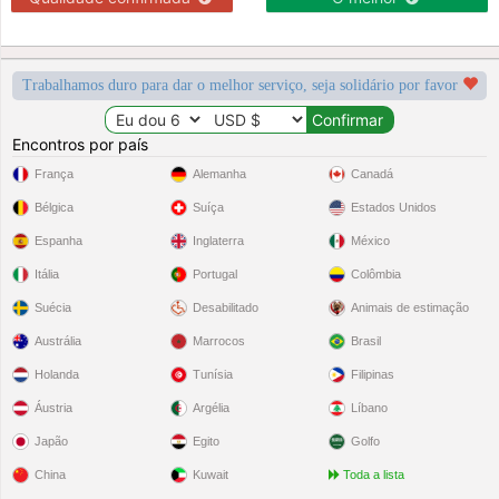
Trabalhamos duro para dar o melhor serviço, seja solidário por favor
Encontros por país
França
Alemanha
Canadá
Bélgica
Suíça
Estados Unidos
Espanha
Inglaterra
México
Itália
Portugal
Colômbia
Suécia
Desabilitado
Animais de estimação
Austrália
Marrocos
Brasil
Holanda
Tunísia
Filipinas
Áustria
Argélia
Líbano
Japão
Egito
Golfo
China
Kuwait
Toda a lista