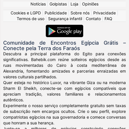
Notícias
|
Golpistas
|
Loja
|
Opiniões
Cookies e LGPD
|
Publicidade
|
Sobre nós
|
Privacidade
|
Termos de uso
|
Segurança infantil
|
Contato
|
FAQ
Comunidade de Encontros Egípcia Grátis –
Conecte pela Terra dos Faraós
Descubra a principal plataforma do Egito para conexões
significativas. Bahebik.com reúne solteiros egípcios desde as
ruas movimentadas do Cairo à costa mediterrânea de
Alexandria, fomentando amizades e parcerias enraizadas em
valores culturais partilhados.
Quer esteja no histórico Luxor, na vibrante Giza ou na moderna
Sharm El Sheikh, conecte-se com egípcios compatíveis que
apreciam tradição, valores familiares e relacionamentos
autênticos.
Experimente o nosso serviço completamente gratuito sem taxas
de subscrição nem encargos ocultos. Crie o seu perfil, explore
compatriotas egípcios na sua governadoria e comece conversas
que honram a sua herança.
Junte-se a milhares de egípcios construindo conexões