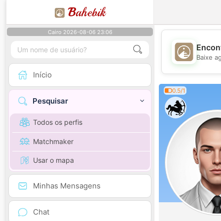
B
ahebik
Cairo 2026-08-06 23:06
Encont
Baixe a
Início
0.5/1
Pesquisar
Todos os perfis
Matchmaker
Usar o mapa
Minhas Mensagens
Chat