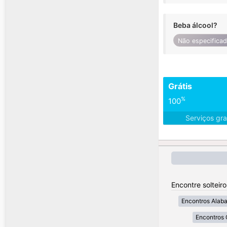
Beba álcool?
Não especifica
Grátis
%
100
Serviços gra
Encontre solteir
Encontros Alab
Encontros 