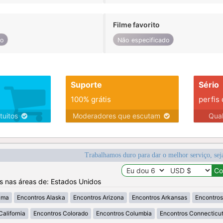
Filme favorito
do
Não especificado
Suporte
Sério
100% grátis
perfis
tuitos
Moderadores que escutam
Qua
Trabalhamos duro para dar o melhor serviço, sej
os nas áreas de: Estados Unidos
ama
Encontros Alaska
Encontros Arizona
Encontros Arkansas
Encontros
California
Encontros Colorado
Encontros Columbia
Encontros Connecticu