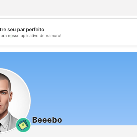
re seu par perfeito
💖
gora nosso aplicativo de namoro!
💕
Beeebo
0