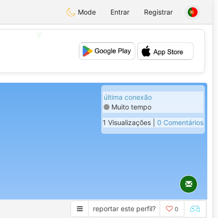
Mode
Entrar
Registrar
💖
💕
última conexão
Muito tempo
1 Visualizações |
0 Comentários
reportar este perfil?
0