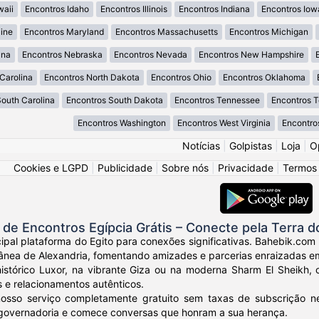
waii
Encontros Idaho
Encontros Illinois
Encontros Indiana
Encontros Iow
ine
Encontros Maryland
Encontros Massachusetts
Encontros Michigan
ana
Encontros Nebraska
Encontros Nevada
Encontros New Hampshire
Carolina
Encontros North Dakota
Encontros Ohio
Encontros Oklahoma
South Carolina
Encontros South Dakota
Encontros Tennessee
Encontros 
Encontros Washington
Encontros West Virginia
Encontro
Notícias
|
Golpistas
|
Loja
|
O
Cookies e LGPD
|
Publicidade
|
Sobre nós
|
Privacidade
|
Termos
e Encontros Egípcia Grátis – Conecte pela Terra d
ipal plataforma do Egito para conexões significativas. Bahebik.com
ânea de Alexandria, fomentando amizades e parcerias enraizadas em 
histórico Luxor, na vibrante Giza ou na moderna Sharm El Sheikh,
s e relacionamentos autênticos.
osso serviço completamente gratuito sem taxas de subscrição nem
 governadoria e comece conversas que honram a sua herança.