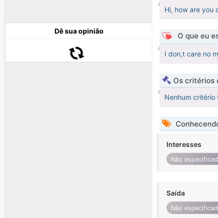
Hi, how are you d
Dê sua opinião
O que eu es
I don,t care no
Os critérios
Nenhum critério 
Conhecendo
Interesses
Não especifica
Saída
Não especifica