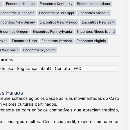
a
Encontros Kansas
Encontros Kentucky
Encontros Louisiana
Encontros Minnesota
Encontros Mississippi
Encontros Missouri
Encontros New Jersey
Encontros New Mexico
Encontros New York
Encontros Oregon
Encontros Pennsylvania
Encontros Rhode Island
Texas
Encontros Utah
Encontros Vermont
Encontros Virginia
s Wisconsin
Encontros Wyoming
piniões
 de uso
|
Segurança infantil
|
Contato
|
FAQ
os Faraós
 reúne solteiros egípcios desde as ruas movimentadas do Cairo
valores culturais partilhados.
 conecte-se com egípcios compatíveis que apreciam tradição,
 encargos ocultos. Crie o seu perfil, explore compatriotas