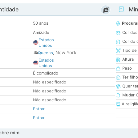
ntidade
Minh
50 anos
Procura
Amizade
Cor dos
Estados
Cor do 
Unidos
Tipo de
New York
Queens
,
Altura
Estados
Unidos
Peso
É complicado
Ter filh
Não especificado
Quer ter
Não especificado
Mudar C
Não especificado
A religiã
Entrar
Entrar
obre mim