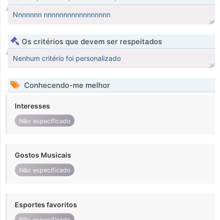
Nnnnnnn nnnnnnnnnnnnnnnnn
Os critérios que devem ser respeitados
Nenhum critério foi personalizado
Conhecendo-me melhor
Interesses
Não especificado
Gostos Musicais
Não especificado
Esportes favoritos
Não especificado