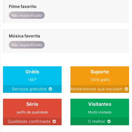
Filme favorito
Não especificado
Música favorita
Não especificado
Grátis
Suporte
%
100
100% grátis
Serviços gratuitos
Moderadores que escutam
Sério
Visitantes
perfis de qualidade
Muito visitado
Qualidade confirmada
O melhor