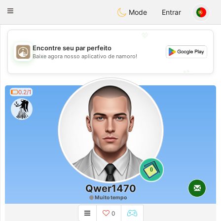
B
ahebik
Toggle
Mode
Entrar
navigation
💖
Encontre seu par perfeito
💖
Baixe agora nosso aplicativo de namoro!
💕
💕
0.2/1
0
Qwer1470
Muito tempo
0