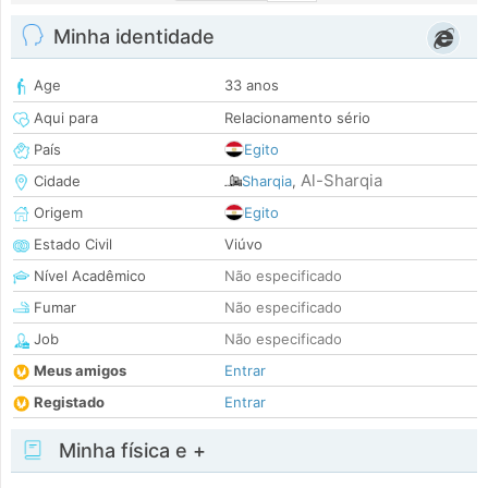
Minha identidade
Age
33 anos
Aqui para
Relacionamento sério
País
Egito
Al-Sharqia
Cidade
Sharqia
,
Origem
Egito
Estado Civil
Viúvo
Nível Acadêmico
Não especificado
Fumar
Não especificado
Job
Não especificado
Meus amigos
Entrar
Registado
Entrar
Minha física e +