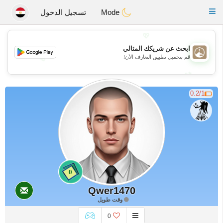
B
ahebik
Toggle
Mode
تسجيل الدخول
navigation
💖
ابحث عن شريكك المثالي
💖
قم بتحميل تطبيق التعارف الآن!
💕
💕
0.2/1
0
Qwer1470
وقت طويل
0