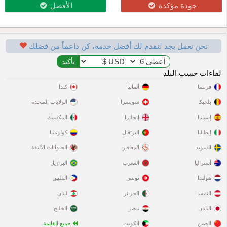
جودة مؤكدة
الأفضل
نحن نعمل بجد لنقدم لك أفضل خدمة، كن داعماً من فضلك
لقاءات حسب البلد
فرنسا
ألمانيا
كندا
بلجيكا
سويسرا
الولايات المتحدة
إسبانيا
إنجلترا
المكسيك
إيطاليا
البرتغال
كولومبيا
السويد
المعاقين
الحيوانات الأليفة
أستراليا
المغرب
البرازيل
هولندا
تونس
الفلبين
النمسا
الجزائر
لبنان
اليابان
مصر
الخليج
الصين
الكويت
جميع القائمة