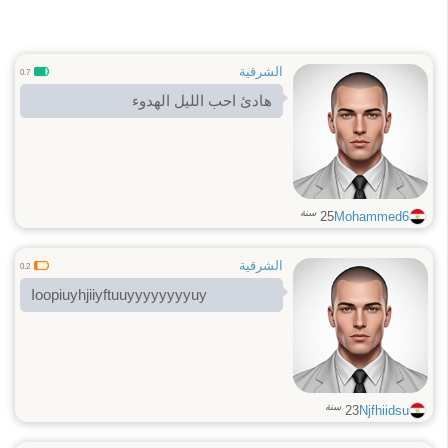
الشرقية
0.7
هادئ احب الليل الهدوء
سنة
25
Mohammed6
الشرقية
0.2
Ioopiuyhjiiyftuuyyyyyyyyuy
سنة
23
Njfhiidsu