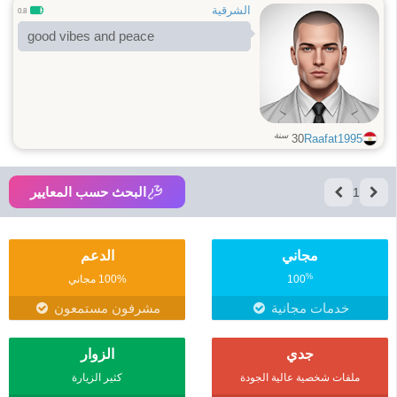
الشرقية
0.8
good vibes and peace
سنة
30
Raafat1995
البحث حسب المعايير
1
مجاني
الدعم
%
100
100% مجاني
خدمات مجانية
مشرفون مستمعون
جدي
الزوار
ملفات شخصية عالية الجودة
كثير الزيارة