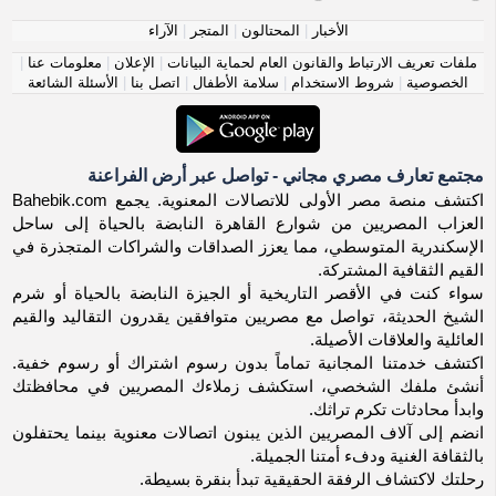
الأخبار
|
المحتالون
|
المتجر
|
الآراء
ملفات تعريف الارتباط والقانون العام لحماية البيانات
|
الإعلان
|
معلومات عنا
|
الخصوصية
|
شروط الاستخدام
|
سلامة الأطفال
|
اتصل بنا
|
الأسئلة الشائعة
مجتمع تعارف مصري مجاني - تواصل عبر أرض الفراعنة
اكتشف منصة مصر الأولى للاتصالات المعنوية. يجمع Bahebik.com
العزاب المصريين من شوارع القاهرة النابضة بالحياة إلى ساحل
الإسكندرية المتوسطي، مما يعزز الصداقات والشراكات المتجذرة في
القيم الثقافية المشتركة.
سواء كنت في الأقصر التاريخية أو الجيزة النابضة بالحياة أو شرم
الشيخ الحديثة، تواصل مع مصريين متوافقين يقدرون التقاليد والقيم
العائلية والعلاقات الأصيلة.
اكتشف خدمتنا المجانية تماماً بدون رسوم اشتراك أو رسوم خفية.
أنشئ ملفك الشخصي، استكشف زملاءك المصريين في محافظتك
وابدأ محادثات تكرم تراثك.
انضم إلى آلاف المصريين الذين يبنون اتصالات معنوية بينما يحتفلون
بالثقافة الغنية ودفء أمتنا الجميلة.
رحلتك لاكتشاف الرفقة الحقيقية تبدأ بنقرة بسيطة.