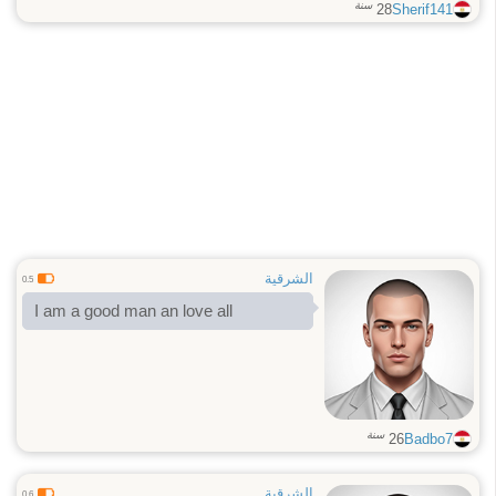
سنة
28
Sherif141
الشرقية
0.5
I am a good man an love all
سنة
26
Badbo7
الشرقية
0.6