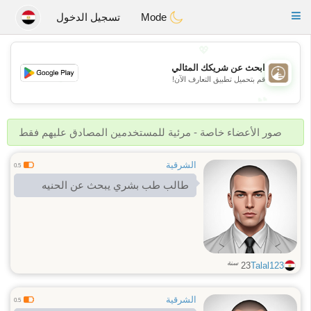
B
ahebik
Toggle
Mode
تسجيل الدخول
navigation
💖
ابحث عن شريكك المثالي
💖
قم بتحميل تطبيق التعارف الآن!
💕
💕
صور الأعضاء خاصة - مرئية للمستخدمين المصادق عليهم فقط
الشرقية
0.5
طالب طب بشري يبحث عن الحنيه
سنة
23
Talal123
الشرقية
0.5