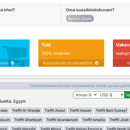
ia ohol?
Oma suosikkielokuvani?
Kerron sinulle
Tuki
Vakav
100% ilmainen
laatupro
lvelut
Kuuntelevat moderaattorit
V
Työskentelemme kovasti tarjotaksemme sinulle parasta palvelu
ueilta: Egypti
yubia
Treffit Al-Sharqia
Treffit Assiut
Treffit Aswan
Treffit Bani Suwayf
 Faiyum
Treffit Gharbiyah
Treffit Iskandariyah
Treffit Ismailia
Treffit Jizah
trouh
Treffit Menofia
Treffit Minya
Treffit Najran Province
Treffit North S