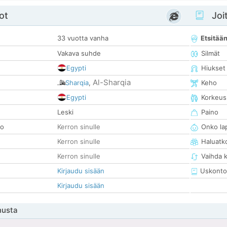
ot
Joit
33 vuotta vanha
Etsitää
Vakava suhde
Silmät
Egypti
Hiukset
Al-Sharqia
Sharqia
,
Keho
Egypti
Korkeus
Leski
Paino
so
Kerron sinulle
Onko la
Kerron sinulle
Haluatk
Kerron sinulle
Vaihda 
Kirjaudu sisään
Uskonto
Kirjaudu sisään
nusta