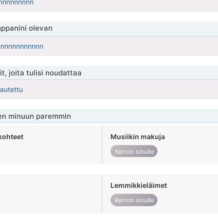
nnnnnnnnn
ppanini olevan
nnnnnnnnnnnn
t, joita tulisi noudattaa
kautettu
en minuun paremmin
kohteet
Musiikin makuja
Kerron sinulle
Lemmikkieläimet
Kerron sinulle