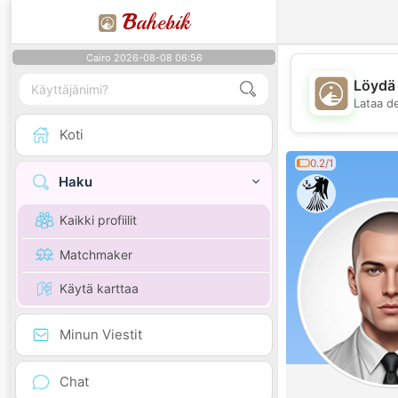
B
ahebik
Cairo 2026-08-08 06:56
Löydä 
Lataa d
Koti
0.2/1
Haku
Kaikki profiilit
Matchmaker
Käytä karttaa
Minun Viestit
Chat