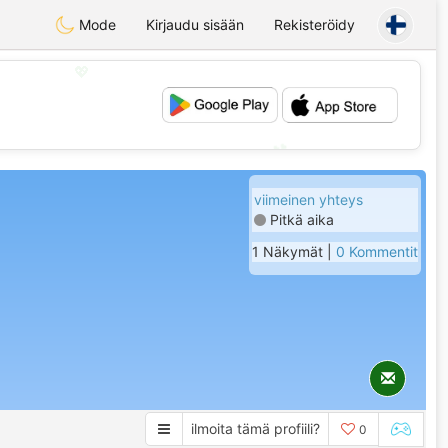
Mode
Kirjaudu sisään
Rekisteröidy
💖
💕
viimeinen yhteys
Pitkä aika
1 Näkymät |
0 Kommentit
ilmoita tämä profiili?
0