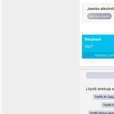
Jaanko alkohol
Kerron sinulle
Ilmainen
%
100
Ilmaiset pa
Löydä sinkkuja al
Treffit Al-Qal
Treffit
Treffit Marsa Ma