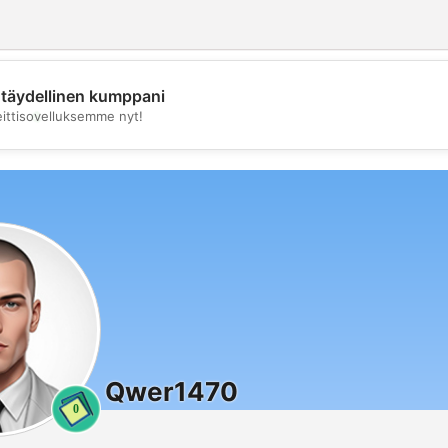
täydellinen kumppani
💖
eittisovelluksemme nyt!
💕
Qwer1470
0