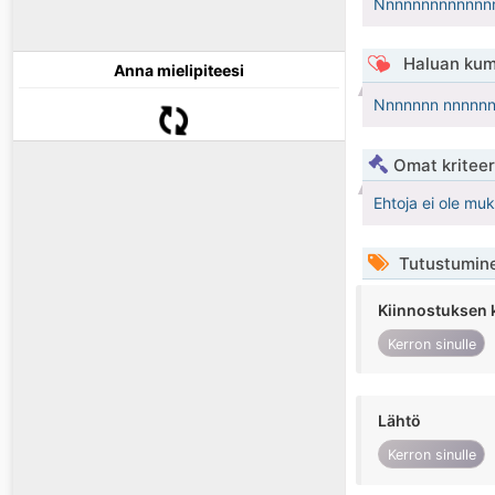
Nnnnnnnnnnnnn
Haluan kum
Anna mielipiteesi
Nnnnnnn nnnnn
Omat kriteeri
Ehtoja ei ole mu
Tutustumin
Kiinnostuksen 
Kerron sinulle
Lähtö
Kerron sinulle