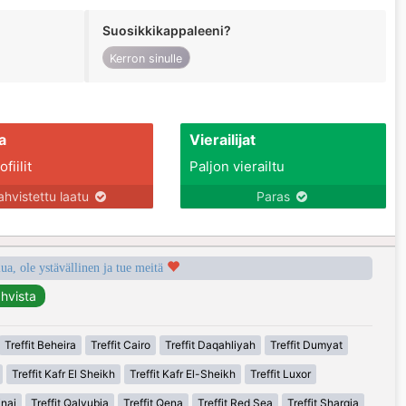
Suosikkikappaleeni?
Kerron sinulle
a
Vierailijat
fiilit
Paljon vierailtu
ahvistettu laatu
Paras
a, ole ystävällinen ja tue meitä
Treffit Beheira
Treffit Cairo
Treffit Daqahliyah
Treffit Dumyat
Treffit Kafr El Sheikh
Treffit Kafr El-Sheikh
Treffit Luxor
inai
Treffit Qalyubia
Treffit Qena
Treffit Red Sea
Treffit Sharqia