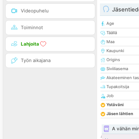
Jäsentied
Videopuhelu
Age
Toiminnot
Täällä
Maa
Lahjoita
Kaupunki
Origins
Työn aikajana
Siviiliasema
Akateeminen ta
Tupakoitsija
Job
Ystäväni
Jäsen lähtien
A vähän mi