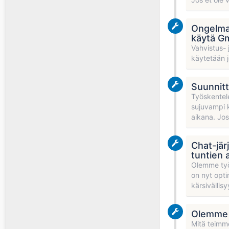
Ongelma 
käytä Gm
Vahvistus- 
käytetään j
Suunnitt
Työskentel
sujuvampi 
aikana. Jos
Chat-jär
tuntien 
Olemme työ
on nyt opti
kärsivällis
Olemme 
Mitä teimm