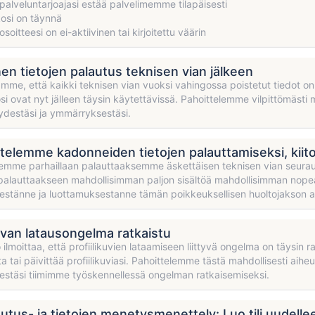
alveluntarjoajasi estää palvelimemme tilapäisesti
kosi on täynnä
oitteesi on ei-aktiivinen tai kirjoitettu väärin
nen tietojen palautus teknisen vian jälkeen
tamme, että kaikki teknisen vian vuoksi vahingossa poistetut tiedot on p
osi ovat nyt jälleen täysin käytettävissä. Pahoittelemme vilpittömästi 
yydestäsi ja ymmärryksestäsi.
elemme kadonneiden tietojen palauttamiseksi, kiitos
emme parhaillaan palauttaaksemme äskettäisen teknisen vian seura
alauttaakseen mahdollisimman paljon sisältöä mahdollisimman nopeast
stänne ja luottamuksestanne tämän poikkeuksellisen huoltojakson a
kuvan latausongelma ratkaistu
o ilmoittaa, että profiilikuvien lataamiseen liittyvä ongelma on täysin r
ata tai päivittää profiilikuviasi. Pahoittelemme tästä mahdollisesti aihe
stäsi tiimimme työskennellessä ongelman ratkaisemiseksi.
lautus- ja tietojen menetysmenettely: Luo tili uudelle