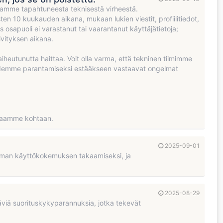
illamme tapahtuneesta teknisestä virheestä.
ten 10 kuukauden aikana, mukaan lukien viestit, profiilitiedot,
as osapuoli ei varastanut tai vaarantanut käyttäjätietoja;
ivityksen aikana.
heutunutta haittaa. Voit olla varma, että tekninen tiimimme
teidemme parantamiseksi estääkseen vastaavat ongelmat
ustaamme kohtaan.
2025-09-01
mman käyttökokemuksen takaamiseksi, ja
2025-08-29
äviä suorituskykyparannuksia, jotka tekevät