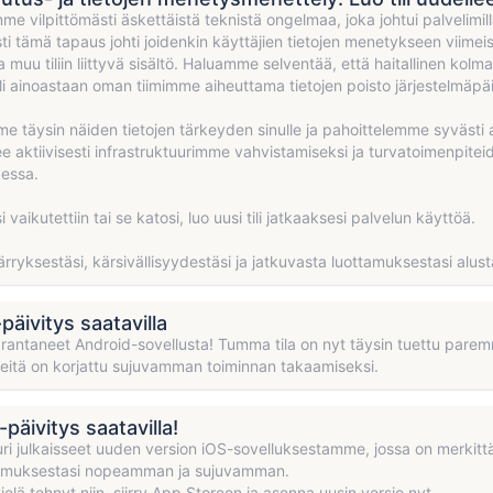
me vilpittömästi äskettäistä teknistä ongelmaa, joka johtui palvelim
sti tämä tapaus johti joidenkin käyttäjien tietojen menetykseen viimeis
a muu tiliin liittyvä sisältö. Haluamme selventää, että haitallinen kolm
i ainoastaan oman tiimimme aiheuttama tietojen poisto järjestelmäpä
täysin näiden tietojen tärkeyden sinulle ja pahoittelemme syvästi ai
ee aktiivisesti infrastruktuurimme vahvistamiseksi ja turvatoimenpi
dessa.
isi vaikutettiin tai se katosi, luo uusi tili jatkaaksesi palvelun käyttöä.
rryksestäsi, kärsivällisyydestäsi ja jatkuvasta luottamuksestasi al
päivitys saatavilla
antaneet Android-sovellusta! Tumma tila on nyt täysin tuettu pare
rheitä on korjattu sujuvamman toiminnan takaamiseksi.
päivitys saatavilla!
i julkaisseet uuden version iOS-sovelluksestamme, jossa on merkitt
emuksestasi nopeamman ja sujuvamman.
vielä tehnyt niin, siirry App Storeen ja asenna uusin versio nyt.