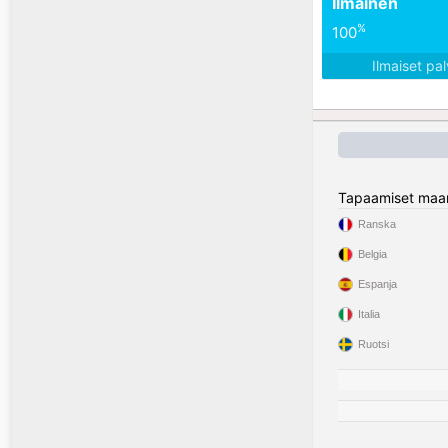
Ilmainen
%
100
Ilmaiset pa
Tapaamiset maa
Ranska
Belgia
Espanja
Italia
Ruotsi