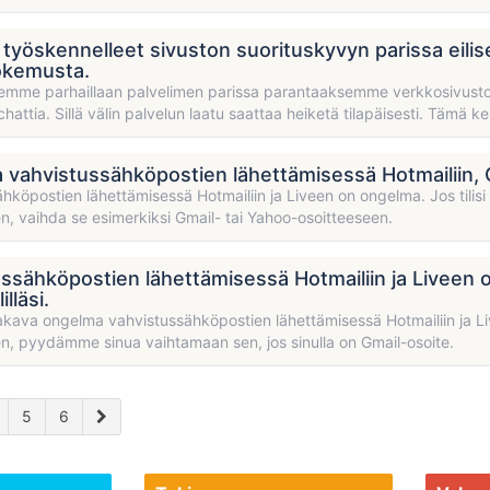
yöskennelleet sivuston suorituskyvyn parissa eili
okemusta.
emme parhaillaan palvelimen parissa parantaaksemme verkkosivust
hattia. Sillä välin palvelun laatu saattaa heiketä tilapäisesti. Tämä 
vahvistussähköpostien lähettämisessä Hotmailiin, Ou
hköpostien lähettämisessä Hotmailiin ja Liveen on ongelma. Jos tilisi o
n, vaihda se esimerkiksi Gmail- tai Yahoo-osoitteeseen.
ssähköpostien lähettämisessä Hotmailiin ja Liveen o
illäsi.
akava ongelma vahvistussähköpostien lähettämisessä Hotmailiin ja Liveen
n, pyydämme sinua vaihtamaan sen, jos sinulla on Gmail-osoite.
5
6