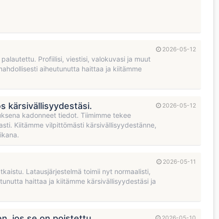
2026-05-12
alautettu. Profiilisi, viestisi, valokuvasi ja muut
mahdollisesti aiheutunutta haittaa ja kiitämme
 kärsivällisyydestäsi.
2026-05-12
uksena kadonneet tiedot. Tiimimme tekee
i. Kiitämme vilpittömästi kärsivällisyydestänne,
ikana.
2026-05-11
atkaistu. Latausjärjestelmä toimii nyt normaalisti,
utunutta haittaa ja kiitämme kärsivällisyydestäsi ja
en, jos se on poistettu.
2026-05-10