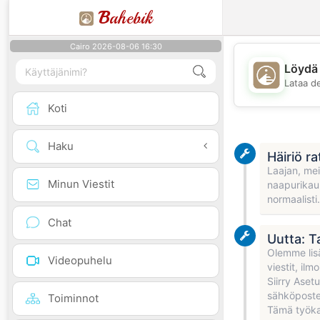
B
ahebik
Cairo 2026-08-06 16:30
Löydä 
Lataa d
Koti
Haku
Häiriö r
Laajan, mei
Minun Viestit
naapurikaup
normaalisti
Chat
Uutta: T
Olemme lis
Videopuhelu
viestit, ilmo
Siirry Aset
sähköpostei
Toiminnot
Tämä työkal