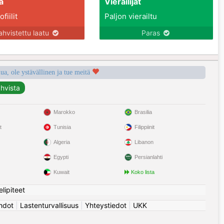
a
Vierailijat
fiilit
Paljon vierailtu
ahvistettu laatu
Paras
a, ole ystävällinen ja tue meitä
Marokko
Brasilia
t
Tunisia
Filippiinit
Algeria
Libanon
Egypti
Persianlahti
Kuwait
Koko lista
elipiteet
hdot
|
Lastenturvallisuus
|
Yhteystiedot
|
UKK