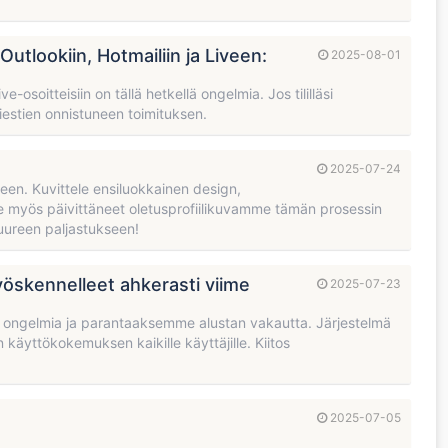
tlookiin, Hotmailiin ja Liveen:
2025-08-01
osoitteisiin on tällä hetkellä ongelmia. Jos tililläsi
iestien onnistuneen toimituksen.
2025-07-24
n. Kuvittele ensiluokkainen design,
 myös päivittäneet oletusprofiilikuvamme tämän prosessin
suureen paljastukseen!
öskennelleet ahkerasti viime
2025-07-23
ä ongelmia ja parantaaksemme alustan vakautta. Järjestelmä
käyttökokemuksen kaikille käyttäjille. Kiitos
2025-07-05