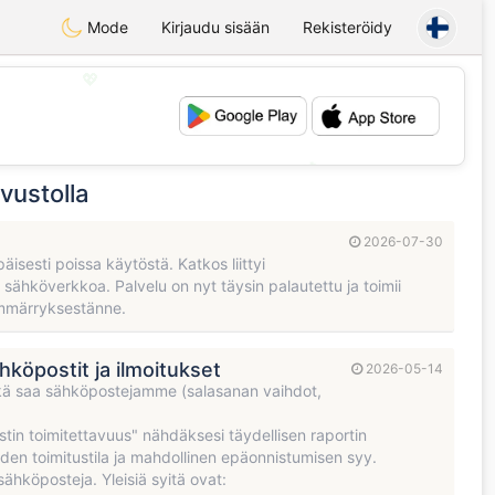
Mode
Kirjaudu sisään
Rekisteröidy
💖
💕
vustolla
2026-07-30
sesti poissa käytöstä. Katkos liittyi
en sähköverkkoa. Palvelu on nyt täysin palautettu ja toimii
 ymmärryksestänne.
hköpostit ja ilmoitukset
2026-05-14
kä saa sähköpostejamme (salasanan vaihdot,
stin toimitettavuus" nähdäksesi täydellisen raportin
iden toimitustila ja mahdollinen epäonnistumisen syy.
sähköposteja. Yleisiä syitä ovat: