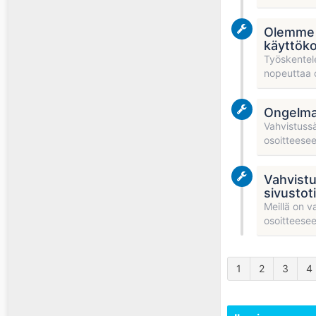
Olemme t
käyttök
Työskentel
nopeuttaa c
Ongelma 
Vahvistussä
osoitteesee
Vahvistu
sivustotil
Meillä on v
osoitteesee
1
2
3
4