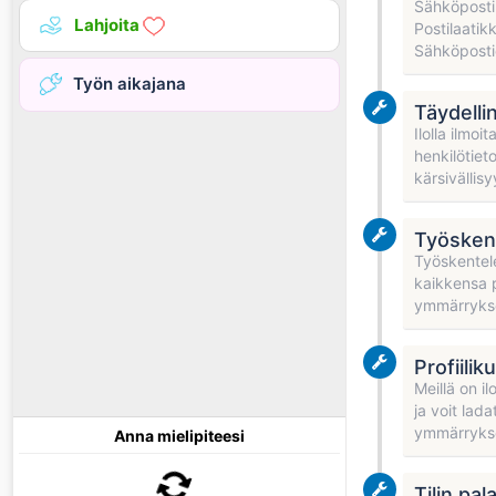
Sähköpostip
Lahjoita
Postilaatik
Sähköpostios
Työn aikajana
Täydelli
Ilolla ilmoi
henkilötiet
kärsivällis
Työskent
Työskentel
kaikkensa p
ymmärrykse
Profiili
Meillä on il
ja voit lad
ymmärrykse
Anna mielipiteesi
Tilin pa