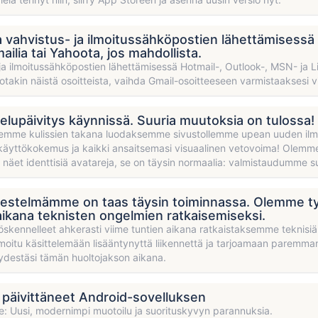
vahvistus- ja ilmoitussähköpostien lähettämisessä Ou
ailia tai Yahoota, jos mahdollista.
ja ilmoitussähköpostien lähettämisessä Hotmail-, Outlook-, MSN- ja Live-
otakin näistä osoitteista, vaihda Gmail-osoitteeseen varmistaaksesi v
elupäivitys käynnissä. Suuria muutoksia on tulossa!
emme kulissien takana luodaksemme sivustollemme upean uuden ilmee
käyttökokemus ja kaikki ansaitsemasi visuaalinen vetovoima! Olemme
 näet identtisiä avatareja, se on täysin normaalia: valmistaudumme 
jestelmämme on taas täysin toiminnassa. Olemme ty
aikana teknisten ongelmien ratkaisemiseksi.
skennelleet ahkerasti viime tuntien aikana ratkaistaksemme teknisi
moitu käsittelemään lisääntynyttä liikennettä ja tarjoamaan paremman 
yydestäsi tämän huoltojakson aikana.
päivittäneet Android-sovelluksen
e: Uusi, modernimpi muotoilu ja suorituskyvyn parannuksia.