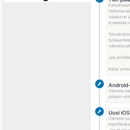
Pahoittelem
Valitettava
valokuvat j
kyseessä ol
Ymmärrämme 
työskentel
tulevaisuu
Jos profiili
Kiitos ymmä
Android-
Olemme par
joitakin vi
Uusi iOS-
Olemme juur
käyttökok
Jos et ole 