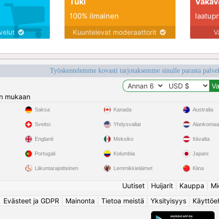
Tuki
Vakav
100% ilmainen
laatupro
lvelut
Kuuntelevat moderaattorit
V
Työskentelemme kovasti tarjotaksemme sinulle parasta palvelu
n mukaan
Saksa
Kanada
Australia
Sveitsi
Yhdysvallat
Alankomaa
Englanti
Meksiko
Itävalta
Portugali
Kolumbia
Japani
Liikuntarajoitteinen
Lemmikkieläimet
Kiina
Uutiset
|
Huijarit
|
Kauppa
|
Mi
Evästeet ja GDPR
|
Mainonta
|
Tietoa meistä
|
Yksityisyys
|
Käyttöe