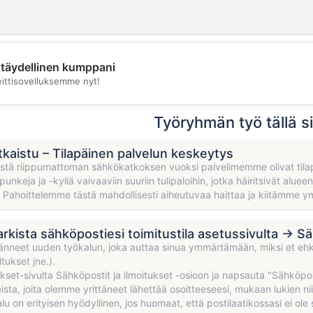
täydellinen kumppani
💖
eittisovelluksemme nyt!
💕
Työryhmän työ tällä si
atkaistu – Tilapäinen palvelun keskeytys
stä riippumattoman sähkökatkoksen vuoksi palvelimemme olivat tilapäi
unkeja ja -kyliä vaivaaviin suuriin tulipaloihin, jotka häiritsivät alue
. Pahoittelemme tästä mahdollisesti aiheutuvaa haittaa ja kiitämme
arkista sähköpostiesi toimitustila asetussivulta → Sä
änneet uuden työkalun, joka auttaa sinua ymmärtämään, miksi et eh
itukset jne.).
ukset-sivulta Sähköpostit ja ilmoitukset -osioon ja napsauta "Sähköpo
sta, joita olemme yrittäneet lähettää osoitteeseesi, mukaan lukien ni
u on erityisen hyödyllinen, jos huomaat, että postilaatikossasi ei ole 