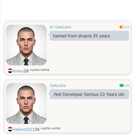
Al-Qalyubia
0.5
hamed from shopra 25 years
vuotta vanha
Kokey
28
Qalyubia
0.8
.Net Developer Serious 23 Years old
vuotta vanha
Hatem2022
26