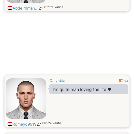
vuotta vanha
Abdelrhman...
21
Qalyubia
0.5
I'm quite man loving the life ❤️
vuotta vanha
Romeyo9919
27