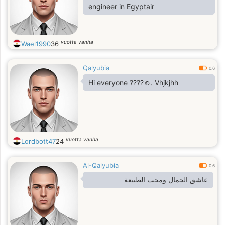
engineer in Egyptair
vuotta vanha
Wael1990
36
Qalyubia
0.6
Hi everyone ????☺️. Vhjkjhh
vuotta vanha
Lordbott47
24
Al-Qalyubia
0.6
عاشق الجمال ومحب الطبيعة