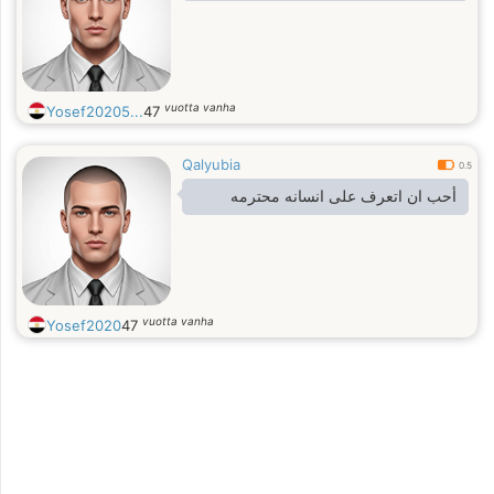
vuotta vanha
Yosef20205...
47
Qalyubia
0.5
أحب ان اتعرف على انسانه محترمه
vuotta vanha
Yosef2020
47