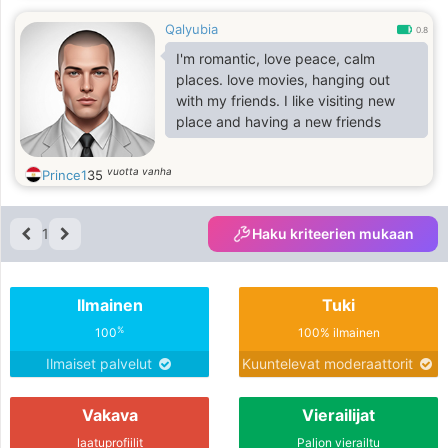
Qalyubia
0.8
I'm romantic, love peace, calm
places. love movies, hanging out
with my friends. I like visiting new
place and having a new friends
vuotta vanha
Prince1
35
1
Haku kriteerien mukaan
Ilmainen
Tuki
%
100
100% ilmainen
Ilmaiset palvelut
Kuuntelevat moderaattorit
Vakava
Vierailijat
laatuprofiilit
Paljon vierailtu