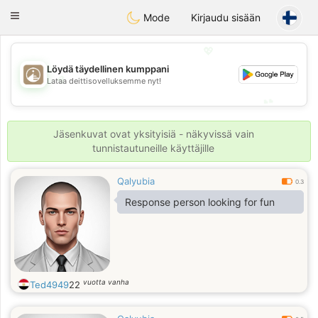
B
ahebik
Toggle
Mode
Kirjaudu sisään
navigation
💖
Löydä täydellinen kumppani
💖
Lataa deittisovelluksemme nyt!
💕
💕
Jäsenkuvat ovat yksityisiä - näkyvissä vain
tunnistautuneille käyttäjille
Qalyubia
0.3
Response person looking for fun
vuotta vanha
Ted4949
22