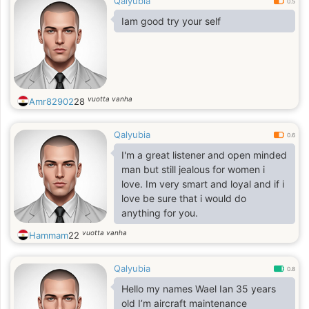
Qalyubia
0.5
Iam good try your self
vuotta vanha
Amr82902
28
Qalyubia
0.6
I'm a great listener and open minded
man but still jealous for women i
love. Im very smart and loyal and if i
love be sure that i would do
anything for you.
vuotta vanha
Hammam
22
Qalyubia
0.8
Hello my names Wael Ian 35 years
old I’m aircraft maintenance