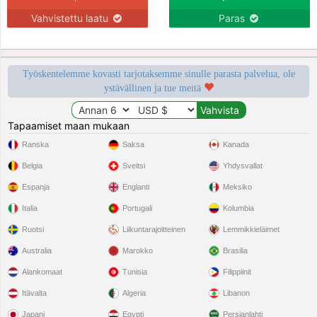
Vahvistettu laatu
Paras
Työskentelemme kovasti tarjotaksemme sinulle parasta palvelua, ole
ystävällinen ja tue meitä
Tapaamiset maan mukaan
Ranska
Saksa
Kanada
Belgia
Sveitsi
Yhdysvallat
Espanja
Englanti
Meksiko
Italia
Portugali
Kolumbia
Ruotsi
Liikuntarajoitteinen
Lemmikkieläimet
Australia
Marokko
Brasilia
Alankomaat
Tunisia
Filippiinit
Itävalta
Algeria
Libanon
Japani
Egypti
Persianlahti