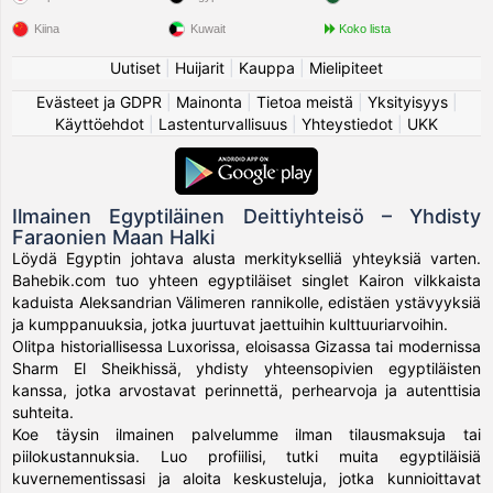
Kiina
Kuwait
Koko lista
Uutiset
|
Huijarit
|
Kauppa
|
Mielipiteet
Evästeet ja GDPR
|
Mainonta
|
Tietoa meistä
|
Yksityisyys
|
Käyttöehdot
|
Lastenturvallisuus
|
Yhteystiedot
|
UKK
Ilmainen Egyptiläinen Deittiyhteisö – Yhdisty
Faraonien Maan Halki
Löydä Egyptin johtava alusta merkitykselliä yhteyksiä varten.
Bahebik.com tuo yhteen egyptiläiset singlet Kairon vilkkaista
kaduista Aleksandrian Välimeren rannikolle, edistäen ystävyyksiä
ja kumppanuuksia, jotka juurtuvat jaettuihin kulttuuriarvoihin.
Olitpa historiallisessa Luxorissa, eloisassa Gizassa tai modernissa
Sharm El Sheikhissä, yhdisty yhteensopivien egyptiläisten
kanssa, jotka arvostavat perinnettä, perhearvoja ja autenttisia
suhteita.
Koe täysin ilmainen palvelumme ilman tilausmaksuja tai
piilokustannuksia. Luo profiilisi, tutki muita egyptiläisiä
kuvernementissasi ja aloita keskusteluja, jotka kunnioittavat