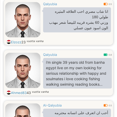
Qalyubia
0.5
انا شاب مصري احب العلاقه المثيره
طولي 180
وزني 60 بشره قريبه للبيضأ شعر مهذب
الون اسود عيون عسلي
vuotta vanha
Elzozz
23
Qalyubia
0.8
i'm single 39 years old from banha
egypt live on my own looking for
serious relationship with happy and
soulmates i love cooking fishing
walking swiming reading books
fears god
vuotta vanha
Ahmed83
43
Al-Qalyubia
0.5
أحب ان اتعرف على انسانه محترمه