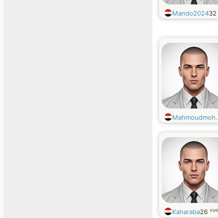
Mando2024
3
Mahmoudmoh..
vuo
Kaharaba
26