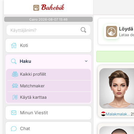
B
ahebik
Cairo 2026-08-07 15:46
Löydä 
Lataa d
Koti
Haku
Kaikki profiilit
Matchmaker
Käytä karttaa
Minun Viestit
Malakmalak...
2
Chat