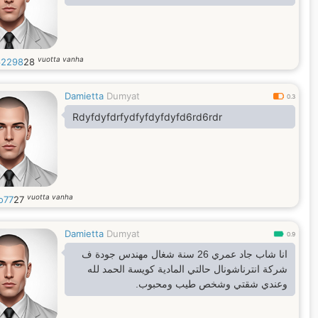
vuotta vanha
62298
28
Damietta
Dumyat
0.3
Rdyfdyfdrfydfyfdyfdyfd6rd6rdr
vuotta vanha
o77
27
Damietta
Dumyat
0.9
انا شاب جاد عمري 26 سنة شغال مهندس جودة ف
شركة انترناشونال حالتي المادية كويسة الحمد لله
وعندي شقتي وشخص طيب ومحبوب.