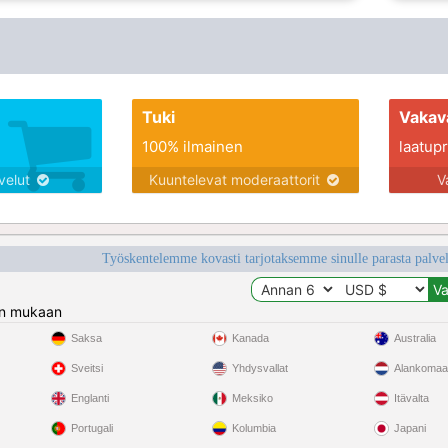
Tuki
Vakav
100% ilmainen
laatupro
lvelut
Kuuntelevat moderaattorit
V
Työskentelemme kovasti tarjotaksemme sinulle parasta palvelu
n mukaan
Saksa
Kanada
Australia
Sveitsi
Yhdysvallat
Alankomaa
Englanti
Meksiko
Itävalta
Portugali
Kolumbia
Japani