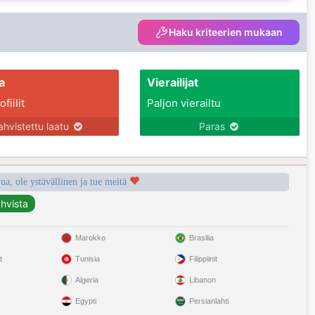
Haku kriteerien mukaan
a
Vierailijat
fiilit
Paljon vierailtu
ahvistettu laatu
Paras
a, ole ystävällinen ja tue meitä
Marokko
Brasilia
t
Tunisia
Filippiinit
Algeria
Libanon
Egypti
Persianlahti