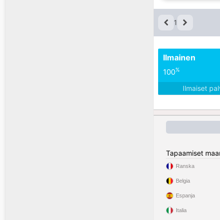
1
Ilmainen
%
100
Ilmaiset pa
Tapaamiset maa
Ranska
Belgia
Espanja
Italia