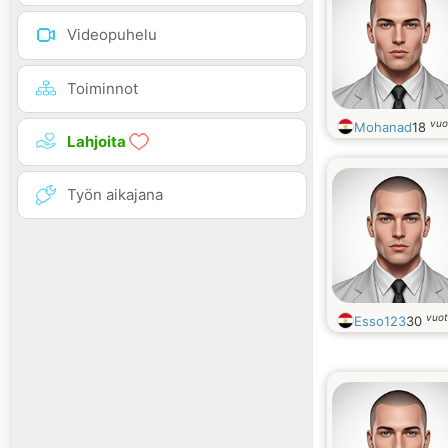
Videopuhelu
Toiminnot
vuo
Mohanad
18
Lahjoita
Työn aikajana
vuot
Esso123
30