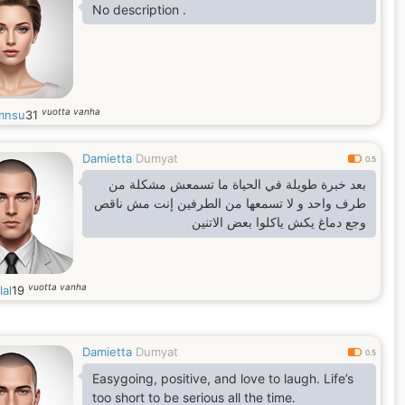
No description .
vuotta vanha
mnsu
31
Damietta
Dumyat
0.5
بعد خبرة طويلة في الحياة ما تسمعش مشكلة من
طرف واحد و لا تسمعها من الطرفين إنت مش ناقص
وجع دماغ يكش ياكلوا بعض الاتنين
vuotta vanha
lal
19
Damietta
Dumyat
0.5
Easygoing, positive, and love to laugh. Life’s
too short to be serious all the time.