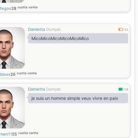
vuotta vanha
dfegoo
28
Damietta
Dumyat
0.2
MicoMicoMicoMicoMicoMico
vuotta vanha
abloxx
26
Damietta
Dumyat
0.8
je suis un homme simple veux vivre en paix
vuotta vanha
mani11
55