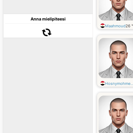
Anna mielipiteesi
Maahmoud
26
Hosnymohme..