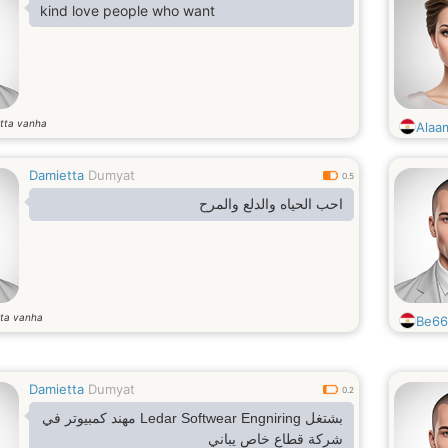
kind love people who want
tta vanha
Alaa
Damietta
Dumyat
0.5
احب الحياه والدلع والمرح
ta vanha
Be66
Damietta
Dumyat
0.2
بشتغل Ledar Softwear Engniring مهند كمبيوتر في
شركة قطاع خاص يباني