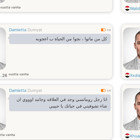
vuotta vanha
2
Wali
Damietta
Dumyat
0.6
كل من ماتوا ، نجوا من الحياة ب اعجوبه
vuotta vanha
.
26
Xxdi
Damietta
Dumyat
0.6
انا رجل رومانسي وجد في العلاقه وجامد اوووي ان
شاء تشوفيني في حياتك يا حبيبي
tta vanha
Khsa