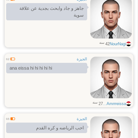
جاهز و جاد وابحث بجدية عن علاقة
سوية
سنة
42
NourNagi
الجيزة
0.2
ana eissa hi hi hi hi hi
سنة
27
Amrrreissa...
الجيزة
0.5
احب الرياضه و كره القدم