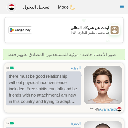
B
ahebik
Toggle
Mode
تسجيل الدخول
navigation
💖
ابحث عن شريكك المثالي
💖
قم بتحميل تطبيق التعارف الآن!
💕
💕
صور الأعضاء خاصة - مرئية للمستخدمين المصادق عليهم فقط
الجيزة
0.8
there must be good relationship
without physical inconvenience
included. Free spirits can talk and be
friends with no attachment.I am new
in this country and trying to adapt.
married with kids and looking for just
سنة
49
Ayam7aith
friends.
الجيزة
0.9