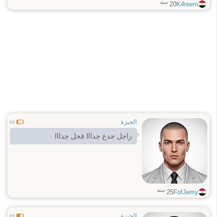
سنة
20
K4reem
الجيزة
0.2
راجل جدع جدااا فحل جدااا
سنة
25
FofJemy
الجيزة
0.5