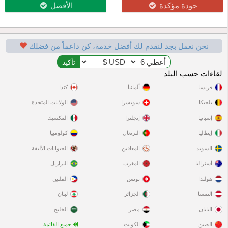
جودة مؤكدة
الأفضل
نحن نعمل بجد لنقدم لك أفضل خدمة، كن داعماً من فضلك
لقاءات حسب البلد
فرنسا
ألمانيا
كندا
بلجيكا
سويسرا
الولايات المتحدة
إسبانيا
إنجلترا
المكسيك
إيطاليا
البرتغال
كولومبيا
السويد
المعاقين
الحيوانات الأليفة
أستراليا
المغرب
البرازيل
هولندا
تونس
الفلبين
النمسا
الجزائر
لبنان
اليابان
مصر
الخليج
الصين
الكويت
جميع القائمة