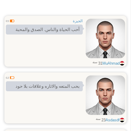
الجيزة
0.5
أحب الحياة والناس. الصدق والمحبة
سنة
31
MuAhmad
0.2
بحب المتعه والاثاره وعلاقات بلا حود
سنة
23
Asdasdf