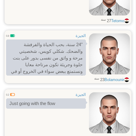
سنة
27
Tetomo
الجيزة
0.8
"24 سنة، بحب الحياة والفرفشة
والضحك. شكلي كويس، شخصيتي
مرحة و واثق من نفسى بدور على بنت
حلوة وجريئة تكون مرتاحة معايا
ونستمتع ببعض سواء في الخروج أو في
أوقات خاصة. لو عجبتك الصراحة،
سنة
23
Bolamounir
ابعتيلي رسالة ❤️"
الجيزة
0.2
Just going with the flow