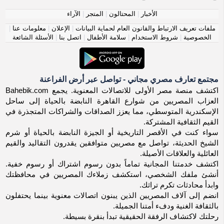
الأخبار
|
المحتالون
|
المتجر
|
الآراء
ملفات تعريف الارتباط والقانون العام لحماية البيانات
|
الإعلان
|
معلومات عنا
|
الخصوصية
|
شروط الاستخدام
|
سلامة الأطفال
|
اتصل بنا
|
الأسئلة الشائعة
مجتمع تعارف مصري مجاني - تواصل عبر أرض الفراعنة
اكتشف منصة مصر الأولى للاتصالات المعنوية. يجمع Bahebik.com
العزاب المصريين من شوارع القاهرة النابضة بالحياة إلى ساحل
الإسكندرية المتوسطي، مما يعزز الصداقات والشراكات المتجذرة في
القيم الثقافية المشتركة.
سواء كنت في الأقصر التاريخية أو الجيزة النابضة بالحياة أو شرم
الشيخ الحديثة، تواصل مع مصريين متوافقين يقدرون التقاليد والقيم
العائلية والعلاقات الأصيلة.
اكتشف خدمتنا المجانية تماماً بدون رسوم اشتراك أو رسوم خفية.
أنشئ ملفك الشخصي، استكشف زملاءك المصريين في محافظتك
وابدأ محادثات تكرم تراثك.
انضم إلى آلاف المصريين الذين يبنون اتصالات معنوية بينما يحتفلون
بالثقافة الغنية ودفء أمتنا الجميلة.
رحلتك لاكتشاف الرفقة الحقيقية تبدأ بنقرة بسيطة.