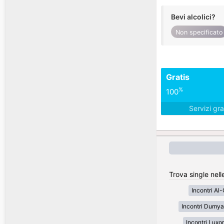
Bevi alcolici?
Non specificato
Gratis
%
100
Servizi gra
Trova single nelle
Incontri Al
Incontri Dumya
Incontri Luxor