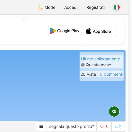
Mode
Accedi
Registrati
💖
💕
Ultimo collegamento
Questo mese
26 Vista |
0 Commenti
segnala questo profilo?
3