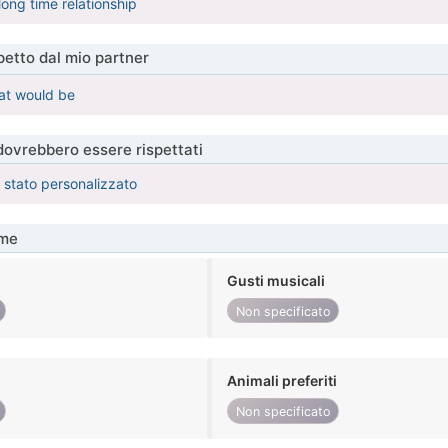
 long time relationship
etto dal mio partner
hat would be
 dovrebbero essere rispettati
è stato personalizzato
me
Gusti musicali
Non specificato
Animali preferiti
Non specificato