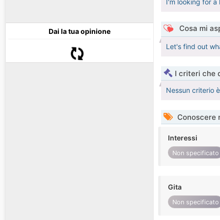
I'm looking for a
Cosa mi asp
Dai la tua opinione
Let's find out w
I criteri che
Nessun criterio 
Conoscere 
Interessi
Non specificato
Gita
Non specificato