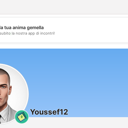
la tua anima gemella
💖
subito la nostra app di incontri!
💕
Youssef12
0