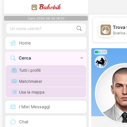
B
ahebik
Cairo 2026-08-06 18:50
Trova 
Scarica 
Home
0.7/1
Cerca
Tutti i profili
Matchmaker
Usa la mappa
I Miei Messaggi
Chat