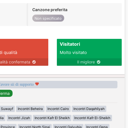
Canzone preferita
Non specificato
Visitatori
di qualità
Molto visitato
alità confermata
Il migliore
favore sii di supporto
i Suwayf
Incontri Beheira
Incontri Cairo
Incontri Daqahliyah
lia
Incontri Jizah
Incontri Kafr El Sheikh
Incontri Kafr El-Sheikh
n Province
Incontri North Sinai
Incontri Qalyubia
Incontri Qena