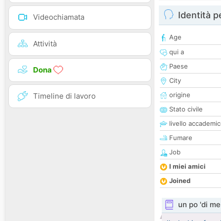
Identità 
Videochiamata
Age
Attività
qui a
Paese
Dona
City
origine
Timeline di lavoro
Stato civile
livello accademi
Fumare
Job
I miei amici
Joined
un po 'di me