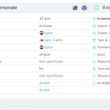
personale
Il m
33 anni
In cerca
Amicizia
Colore 
Egitto
Colore c
Cairo
Cairo
,
Tipo di 
Egitto
Formato
singolo
peso
co
Non specificato
Avere fig
No
Vuoi ave
Non specificato
Mosso d
Accedi
La religi
Accedi