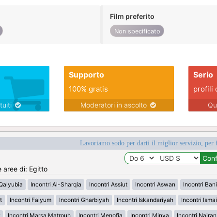
Film preferito
Non specificato
Supporto
Serio
100% gratis
profili 
tuiti
Moderatori in ascolto
Qu
Lavoriamo sodo per darti il miglior servizio, per 
 aree di: Egitto
-Qalyubia
Incontri Al-Sharqia
Incontri Assiut
Incontri Aswan
Incontri Ban
t
Incontri Faiyum
Incontri Gharbiyah
Incontri Iskandariyah
Incontri Ismai
Incontri Marsa Matrouh
Incontri Menofia
Incontri Minya
Incontri Najra