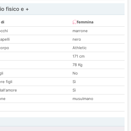
io fisico e +
 di
femmina
occhi
marrone
apelli
nero
corpo
Athletic
171 cm
78 Kg
li
No
re figli
Sì
all'amore
Sì
one
musulmano