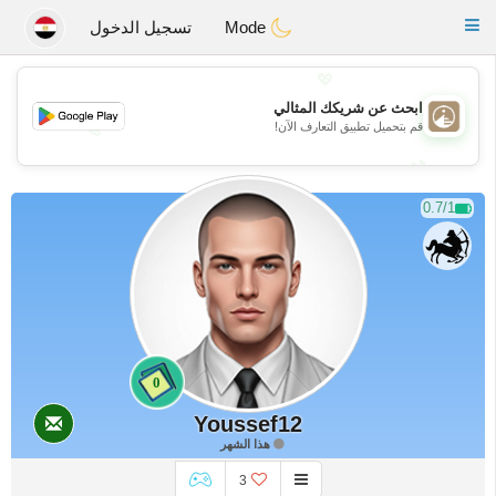
B
ahebik
Toggle
Mode
تسجيل الدخول
navigation
💖
ابحث عن شريكك المثالي
قم بتحميل تطبيق التعارف الآن!
💖
💕
💕
0.7/1
0
Youssef12
هذا الشهر
3