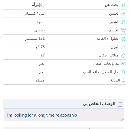
ابحث عن
إمرأة
العينين
بني / كستنائي
الشعر
أسود
الجسم
رياضي
الطول / القامة
171 سنتيمتر
الوزن
78 كغ
إمتلاك أطفال
كلا
نية بإنجاب أطفال
نعم
نقل السكن بدافع الحب
نعم
الديانة
مسلم
الوصف الخاص بي
I'm looking for a long time relationship